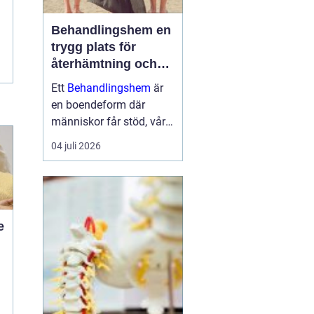
Behandlingshem en
trygg plats för
återhämtning och
förändring
Ett
Behandlingshem
är
en boendeform där
människor får stöd, vård
och struktur under en
04 juli 2026
period i livet när det
egna nätverket eller
öppenvården inte räcker.
Målet är att skapa
trygghet, stabilitet och
e
förutsättni...