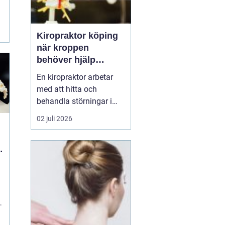
Kiropraktor köping
när kroppen
behöver hjälp
tillbaka
En kiropraktor arbetar
med att hitta och
behandla störningar i
kroppens leder, muskler
02 juli 2026
och nervsystem. Målet
är ofta enkelt: mindre
smärta, bättre rörlighet
och en vardag som
fungerar igen.
Kiropraktik passar
många som kämpar
med återkommande
ryggont...