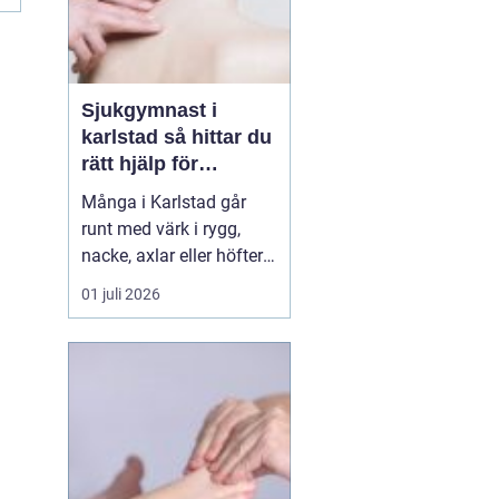
Sjukgymnast i
karlstad så hittar du
rätt hjälp för
kroppen
Många i Karlstad går
runt med värk i rygg,
nacke, axlar eller höfter
utan att söka hjälp.
01 juli 2026
Andra har råkat ut för en
idrottsskada eller
plötsligt fått huvudvärk
och yrsel som vägrar
släppa. En legitimerad
sjukgymnast kan då
göra stor skillnad.
Genom n...