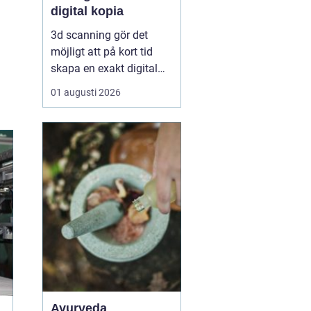
digital kopia
3d scanning gör det
möjligt att på kort tid
skapa en exakt digital
kopia av nästan vad
01 augusti 2026
som helst: en liten detalj,
en bil, en hel byggnad
eller en hel fabrik.
Tekniken används i dag
inom industri, bygg,
fastigheter, kulturarv och
infrastruktur för at...
Ayurveda