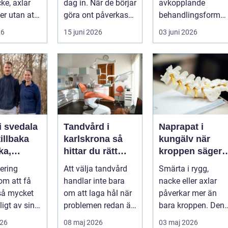
ke, axlar
dag in. När de börjar
avkopplande
ter utan att
göra ont påverkas
behandlingsform
lp. Andra
mer än bara stegen
som förenar
26
15 juni 2026
03 juni 2026
sö...
klassisk massage
med energibas...
i svedala
Tandvård i
Naprapat i
illbaka
karlskrona så
kungälv när
rka,
hittar du rätt
kroppen säger
 och
klinik för
ifrån
tering
Att välja tandvård
Smärta i rygg,
långsiktig
om att få
handlar inte bara
nacke eller axlar
munhälsa
 så mycket
om att laga hål när
påverkar mer än
igt av sin
problemen redan är
bara kroppen. Den
, energi och
ett faktum. Det
tar energi,
026
08 maj 2026
03 maj 2026