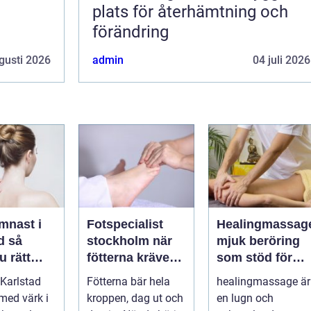
plats för återhämtning och
förändring
gusti 2026
admin
04 juli 2026
mnast i
Fotspecialist
Healingmassag
så
stockholm när
mjuk beröring
u rätt
fötterna kräver
som stöd för
ör
mer än vanliga
kropp och själ
Karlstad
Fötterna bär hela
healingmassage är
n
sulor
 med värk i
kroppen, dag ut och
en lugn och