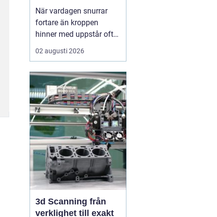
När vardagen snurrar
fortare än kroppen
hinner med uppstår ofta
spänningar, oro och
02 augusti 2026
trötthet som inte går att
vila bort på en helg.
Många börjar då söka
efter metoder som kan
skapa lugn på djupet,
inte bara i tankarna utan
också i kroppen. I den
sökn...
3d Scanning från
verklighet till exakt