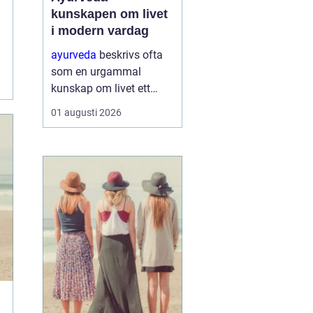
kunskapen om livet
i modern vardag
ayurveda
beskrivs ofta
som en urgammal
kunskap om livet ett
praktiskt system för
01 augusti 2026
hälsa som förenar kropp,
sinne och omgivning. I
stället för att enbart
fokusera på symptom
försöker ayurvedan
förstå varf...