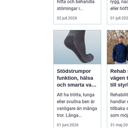
hitta och behandla
rygg, nac
störningar i
eller höf
kroppens leder,
söka hjä
02 juli 2026
01 juli 20
muskler och
har ...
nervsyste...
Stödstrumpor
Rehab 
funktion, hälsa
vägen t
och smarta val i
till sty
vardagen
balans
Att ha trötta, tunga
Rehabili
vardag
eller svullna ben är
handlar 
vanligare än många
tillbaka
tror. Långa
som möjl
arbetsdagar på
funktion
01 juni 2026
31 maj 2