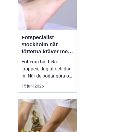
Fotspecialist
stockholm när
fötterna kräver mer
än vanliga sulor
Fötterna bär hela
kroppen, dag ut och dag
in. När de börjar göra ont
påverkas mer än bara
15 juni 2026
stegen sömn, träning,
arbete och humör kan bli
lidande. Många försöker
länge med egenvård,
inlägg från sportbutiken
eller vila, men