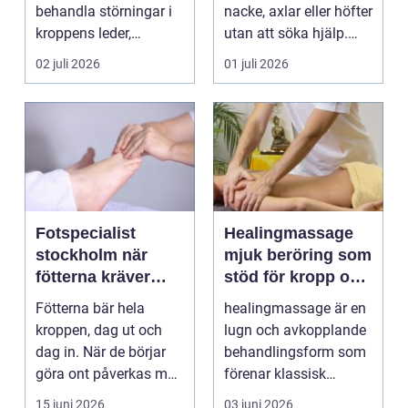
behandla störningar i
nacke, axlar eller höfter
kroppens leder,
utan att söka hjälp.
muskler och
Andra har ...
02 juli 2026
01 juli 2026
nervsyste...
Fotspecialist
Healingmassage
stockholm när
mjuk beröring som
fötterna kräver
stöd för kropp och
mer än vanliga
själ
Fötterna bär hela
healingmassage är en
sulor
kroppen, dag ut och
lugn och avkopplande
dag in. När de börjar
behandlingsform som
göra ont påverkas mer
förenar klassisk
än bara stegen sö...
massage med
15 juni 2026
03 juni 2026