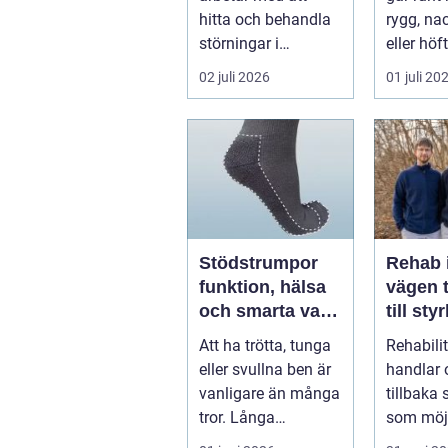
hitta och behandla
rygg, nac
störningar i
eller höf
kroppens leder,
söka hjä
02 juli 2026
01 juli 20
muskler och
har ...
nervsyste...
Stödstrumpor
Rehab 
funktion, hälsa
vägen t
och smarta val i
till sty
vardagen
balans
Att ha trötta, tunga
Rehabili
vardag
eller svullna ben är
handlar 
vanligare än många
tillbaka
tror. Långa
som möjl
arbetsdagar på
funktion