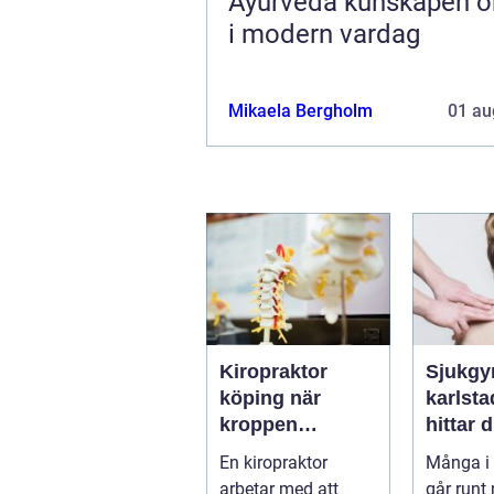
Ayurveda kunskapen om livet
i modern vardag
Mikaela Bergholm
01 au
Kiropraktor
Sjukgy
köping när
karlstad 
kroppen
hittar d
behöver hjälp
hjälp f
En kiropraktor
Många i 
tillbaka
kroppe
arbetar med att
går runt