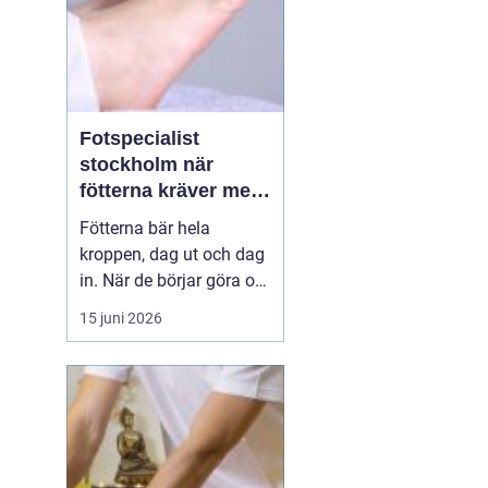
Fotspecialist
stockholm när
fötterna kräver mer
än vanliga sulor
Fötterna bär hela
kroppen, dag ut och dag
in. När de börjar göra ont
påverkas mer än bara
15 juni 2026
stegen sömn, träning,
arbete och humör kan bli
lidande. Många försöker
länge med egenvård,
inlägg från sportbutiken
eller vila, men