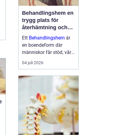
Behandlingshem en
trygg plats för
återhämtning och
förändring
Ett
Behandlingshem
är
en boendeform där
människor får stöd, vård
och struktur under en
04 juli 2026
period i livet när det
egna nätverket eller
öppenvården inte räcker.
Målet är att skapa
trygghet, stabilitet och
e
förutsättni...