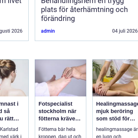
Behandlingshem en trygg
plats för återhämtning och
förändring
gusti 2026
admin
04 juli 2026
mnast i
Fotspecialist
Healingmassag
så
stockholm när
mjuk beröring
u rätt
fötterna kräver
som stöd för
ör
mer än vanliga
kropp och själ
Karlstad
Fötterna bär hela
healingmassage är
n
sulor
 med värk i
kroppen, dag ut och
en lugn och