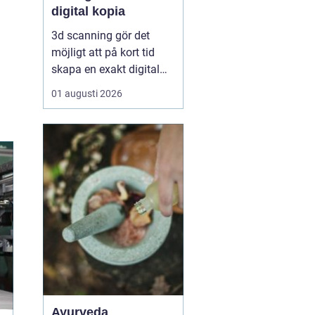
digital kopia
3d scanning gör det
möjligt att på kort tid
skapa en exakt digital
kopia av nästan vad
01 augusti 2026
som helst: en liten detalj,
en bil, en hel byggnad
eller en hel fabrik.
Tekniken används i dag
inom industri, bygg,
fastigheter, kulturarv och
infrastruktur för at...
Ayurveda