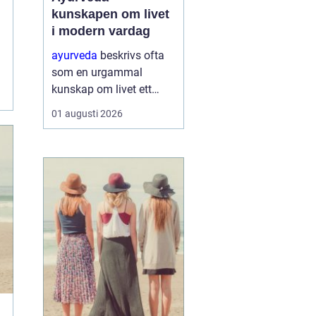
kunskapen om livet
i modern vardag
ayurveda
beskrivs ofta
som en urgammal
kunskap om livet ett
praktiskt system för
01 augusti 2026
hälsa som förenar kropp,
sinne och omgivning. I
stället för att enbart
fokusera på symptom
försöker ayurvedan
förstå varf...