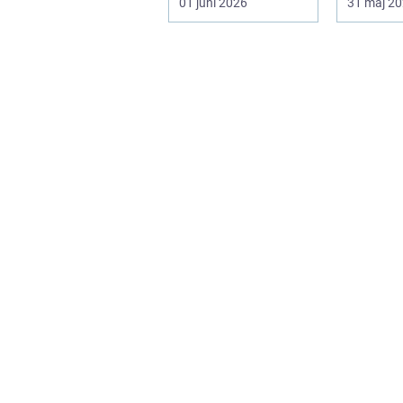
01 juni 2026
31 maj 2
hårda golv, ...
trygghet.