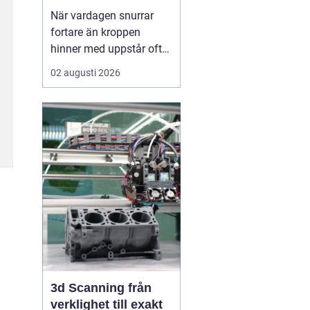
När vardagen snurrar
fortare än kroppen
hinner med uppstår ofta
spänningar, oro och
02 augusti 2026
trötthet som inte går att
vila bort på en helg.
Många börjar då söka
efter metoder som kan
skapa lugn på djupet,
inte bara i tankarna utan
också i kroppen. I den
sökn...
3d Scanning från
verklighet till exakt