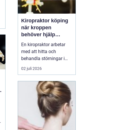
Kiropraktor köping
när kroppen
behöver hjälp
tillbaka
En kiropraktor arbetar
med att hitta och
behandla störningar i
kroppens leder, muskler
02 juli 2026
och nervsystem. Målet
är ofta enkelt: mindre
smärta, bättre rörlighet
och en vardag som
fungerar igen.
Kiropraktik passar
många som kämpar
med återkommande
ryggont...