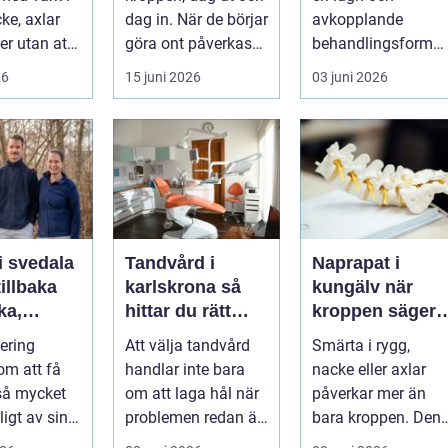
ke, axlar
dag in. När de börjar
avkopplande
ter utan att
göra ont påverkas
behandlingsform
lp. Andra
mer än bara stegen
som förenar
26
15 juni 2026
03 juni 2026
sö...
klassisk massage
med energibas...
i svedala
Tandvård i
Naprapat i
illbaka
karlskrona så
kungälv när
rka,
hittar du rätt
kroppen säger
 och
klinik för
ifrån
tering
Att välja tandvård
Smärta i rygg,
långsiktig
om att få
handlar inte bara
nacke eller axlar
munhälsa
 så mycket
om att laga hål när
påverkar mer än
igt av sin
problemen redan är
bara kroppen. Den
, energi och
ett faktum. Det
tar energi,