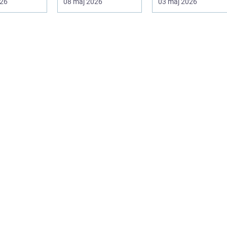
026
08 maj 2026
03 maj 2026
..
handlar ...
koncentration och
lus...