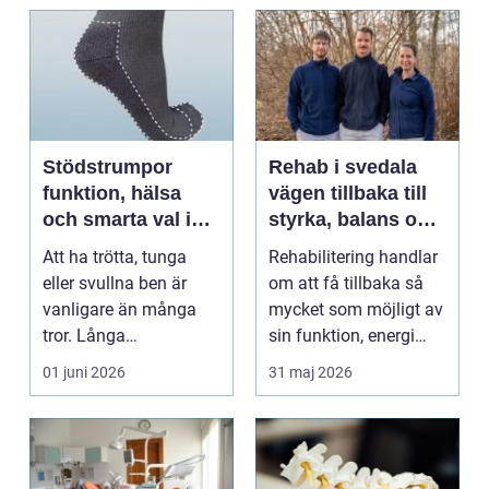
Stödstrumpor
Rehab i svedala
funktion, hälsa
vägen tillbaka till
och smarta val i
styrka, balans och
vardagen
vardag
Att ha trötta, tunga
Rehabilitering handlar
eller svullna ben är
om att få tillbaka så
vanligare än många
mycket som möjligt av
tror. Långa
sin funktion, energi
arbetsdagar på hårda
och trygghet...
01 juni 2026
31 maj 2026
golv, ...