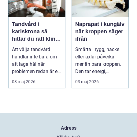
Tandvård i
Naprapat i kungälv
karlskrona så
när kroppen säger
hittar du rätt klinik
ifrån
för långsiktig
Att välja tandvård
Smärta i rygg, nacke
munhälsa
handlar inte bara om
eller axlar påverkar
att laga hål när
mer än bara kroppen.
problemen redan är ett
Den tar energi,
faktum. Det handlar ...
koncentration och
08 maj 2026
03 maj 2026
lus...
Adress