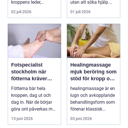
kroppens leder,
utan att söka hjälp.
muskler och
Andra har ...
02 juli 2026
01 juli 2026
nervsyste...
Fotspecialist
Healingmassage
stockholm när
mjuk beröring som
fötterna kräver
stöd för kropp och
mer än vanliga
själ
Fötterna bär hela
healingmassage är en
sulor
kroppen, dag ut och
lugn och avkopplande
dag in. När de börjar
behandlingsform som
göra ont påverkas mer
förenar klassisk
än bara stegen sö...
massage med
15 juni 2026
03 juni 2026
energibas...