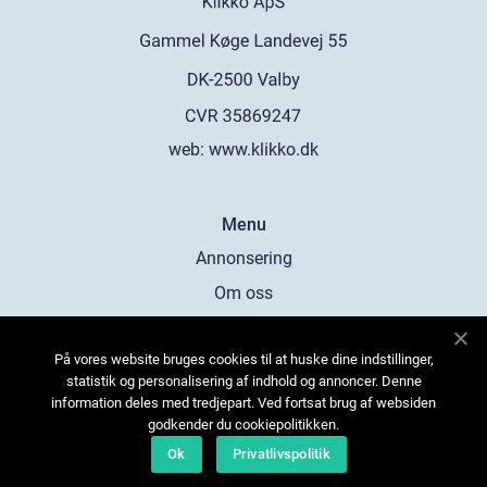
web:
www.klikko.dk
Menu
Annonsering
Om oss
Cookies
På vores website bruges cookies til at huske dine indstillinger,
Kontakta oss
statistik og personalisering af indhold og annoncer. Denne
Sitemap
information deles med tredjepart. Ved fortsat brug af websiden
godkender du cookiepolitikken.
Ok
Privatlivspolitik