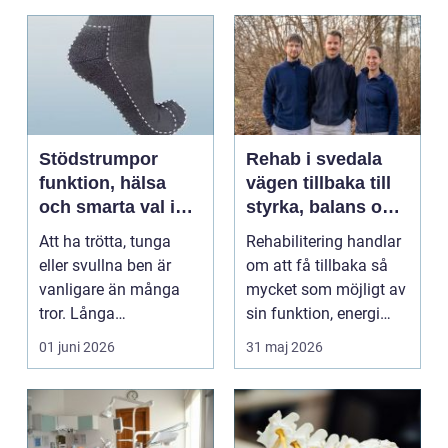
Stödstrumpor
Rehab i svedala
funktion, hälsa
vägen tillbaka till
och smarta val i
styrka, balans och
vardagen
vardag
Att ha trötta, tunga
Rehabilitering handlar
eller svullna ben är
om att få tillbaka så
vanligare än många
mycket som möjligt av
tror. Långa
sin funktion, energi
arbetsdagar på hårda
och trygghet...
01 juni 2026
31 maj 2026
golv, ...