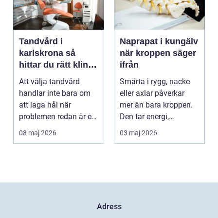
Tandvård i
Naprapat i kungälv
karlskrona så
när kroppen säger
hittar du rätt klinik
ifrån
för långsiktig
Att välja tandvård
Smärta i rygg, nacke
munhälsa
handlar inte bara om
eller axlar påverkar
att laga hål när
mer än bara kroppen.
problemen redan är ett
Den tar energi,
faktum. Det handlar ...
koncentration och
08 maj 2026
03 maj 2026
lus...
Adress