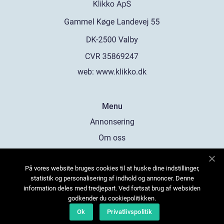
web:
www.klikko.dk
Menu
Annonsering
Om oss
Cookies
På vores website bruges cookies til at huske dine indstillinger,
Kontakta oss
statistik og personalisering af indhold og annoncer. Denne
Sitemap
information deles med tredjepart. Ved fortsat brug af websiden
godkender du cookiepolitikken.
Ok
Privatlivspolitik