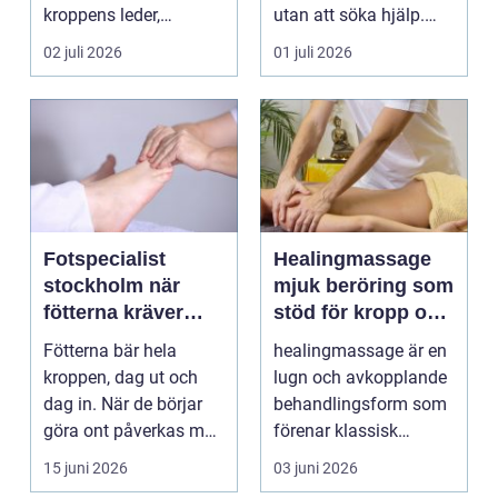
kroppens leder,
utan att söka hjälp.
muskler och
Andra har ...
02 juli 2026
01 juli 2026
nervsyste...
Fotspecialist
Healingmassage
stockholm när
mjuk beröring som
fötterna kräver
stöd för kropp och
mer än vanliga
själ
Fötterna bär hela
healingmassage är en
sulor
kroppen, dag ut och
lugn och avkopplande
dag in. När de börjar
behandlingsform som
göra ont påverkas mer
förenar klassisk
än bara stegen sö...
massage med
15 juni 2026
03 juni 2026
energibas...