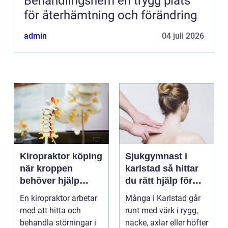
Behandlingshem en trygg plats
för återhämtning och förändring
admin
04 juli 2026
Kiropraktor köping
Sjukgymnast i
när kroppen
karlstad så hittar
behöver hjälp
du rätt hjälp för
tillbaka
kroppen
En kiropraktor arbetar
Många i Karlstad går
med att hitta och
runt med värk i rygg,
behandla störningar i
nacke, axlar eller höfter