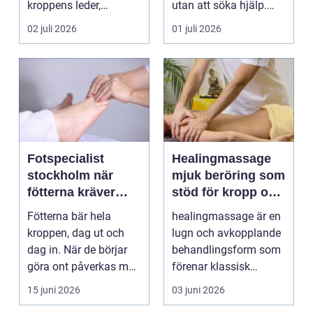
kroppens leder,
utan att söka hjälp.
muskler och
Andra har ...
02 juli 2026
01 juli 2026
nervsyste...
Fotspecialist
Healingmassage
stockholm när
mjuk beröring som
fötterna kräver
stöd för kropp och
mer än vanliga
själ
Fötterna bär hela
healingmassage är en
sulor
kroppen, dag ut och
lugn och avkopplande
dag in. När de börjar
behandlingsform som
göra ont påverkas mer
förenar klassisk
än bara stegen sö...
massage med
15 juni 2026
03 juni 2026
energibas...