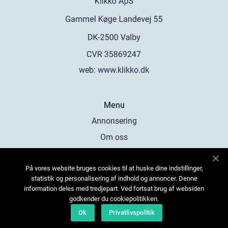
web:
www.klikko.dk
Menu
Annonsering
Om oss
Cookies
På vores website bruges cookies til at huske dine indstillinger,
Kontakta oss
statistik og personalisering af indhold og annoncer. Denne
Sitemap
information deles med tredjepart. Ved fortsat brug af websiden
godkender du cookiepolitikken.
Ok
Privatlivspolitik