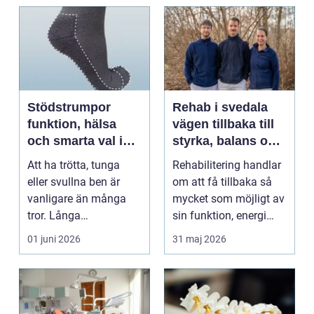
Stödstrumpor
Rehab i svedala
funktion, hälsa
vägen tillbaka till
och smarta val i
styrka, balans och
vardagen
vardag
Att ha trötta, tunga
Rehabilitering handlar
eller svullna ben är
om att få tillbaka så
vanligare än många
mycket som möjligt av
tror. Långa
sin funktion, energi
arbetsdagar på hårda
och trygghet...
01 juni 2026
31 maj 2026
golv, ...