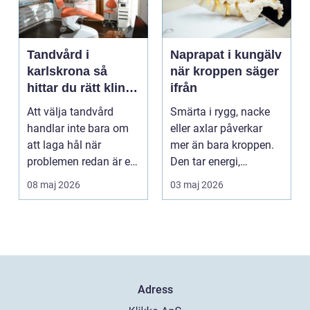
Tandvård i
Naprapat i kungälv
karlskrona så
när kroppen säger
hittar du rätt klinik
ifrån
för långsiktig
Att välja tandvård
Smärta i rygg, nacke
munhälsa
handlar inte bara om
eller axlar påverkar
att laga hål när
mer än bara kroppen.
problemen redan är ett
Den tar energi,
faktum. Det handlar ...
koncentration och
08 maj 2026
03 maj 2026
lus...
Adress