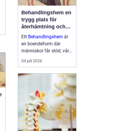
Behandlingshem en
trygg plats för
återhämtning och
förändring
Ett
Behandlingshem
är
en boendeform där
människor får stöd, vård
och struktur under en
04 juli 2026
period i livet när det
egna nätverket eller
öppenvården inte räcker.
Målet är att skapa
trygghet, stabilitet och
e
förutsättni...