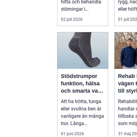
hitta och behandla
rygg, nac
störningar i
eller höf
kroppens leder,
söka hjä
02 juli 2026
01 juli 20
muskler och
har ...
nervsyste...
Stödstrumpor
Rehab 
funktion, hälsa
vägen t
och smarta val i
till sty
vardagen
balans
Att ha trötta, tunga
Rehabili
vardag
eller svullna ben är
handlar 
vanligare än många
tillbaka
tror. Långa
som möjl
arbetsdagar på
funktion
01 juni 2026
31 maj 2