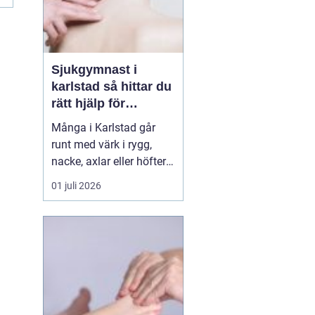
Sjukgymnast i
karlstad så hittar du
rätt hjälp för
kroppen
Många i Karlstad går
runt med värk i rygg,
nacke, axlar eller höfter
utan att söka hjälp.
01 juli 2026
Andra har råkat ut för en
idrottsskada eller
plötsligt fått huvudvärk
och yrsel som vägrar
släppa. En legitimerad
sjukgymnast kan då
göra stor skillnad.
Genom n...