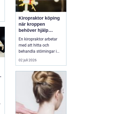
Kiropraktor köping
när kroppen
behöver hjälp
tillbaka
En kiropraktor arbetar
med att hitta och
behandla störningar i
kroppens leder, muskler
02 juli 2026
och nervsystem. Målet
är ofta enkelt: mindre
smärta, bättre rörlighet
och en vardag som
fungerar igen.
Kiropraktik passar
många som kämpar
med återkommande
ryggont...