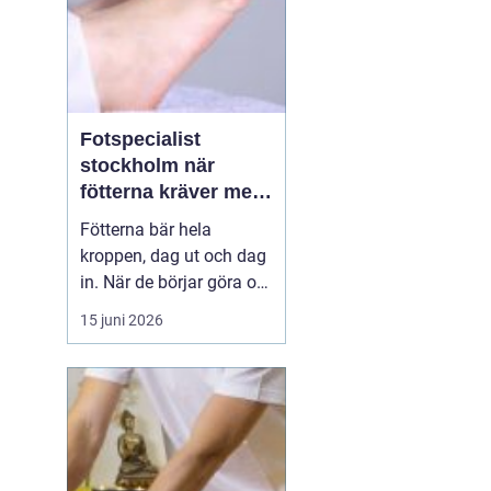
Fotspecialist
stockholm när
fötterna kräver mer
än vanliga sulor
Fötterna bär hela
kroppen, dag ut och dag
in. När de börjar göra ont
påverkas mer än bara
15 juni 2026
stegen sömn, träning,
arbete och humör kan bli
lidande. Många försöker
länge med egenvård,
inlägg från sportbutiken
eller vila, men