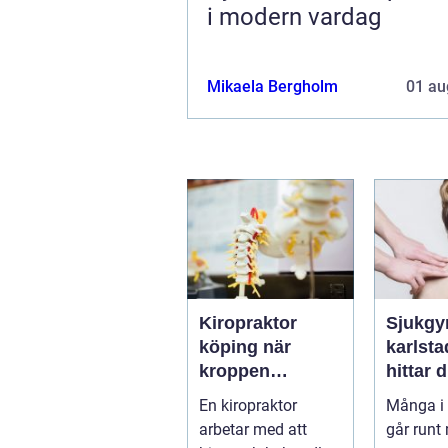
i modern vardag
Mikaela Bergholm
01 au
Kiropraktor
Sjukgy
köping när
karlstad 
kroppen
hittar d
behöver hjälp
hjälp f
En kiropraktor
Många i 
tillbaka
kroppe
arbetar med att
går runt