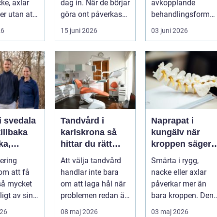
ke, axlar
dag in. När de börjar
avkopplande
ter utan att
göra ont påverkas
behandlingsform
lp. Andra
mer än bara stegen
som förenar
26
15 juni 2026
03 juni 2026
sö...
klassisk massage
med energibas...
i svedala
Tandvård i
Naprapat i
illbaka
karlskrona så
kungälv när
rka,
hittar du rätt
kroppen säger
 och
klinik för
ifrån
tering
Att välja tandvård
Smärta i rygg,
långsiktig
om att få
handlar inte bara
nacke eller axlar
munhälsa
 så mycket
om att laga hål när
påverkar mer än
igt av sin
problemen redan är
bara kroppen. Den
, energi och
ett faktum. Det
tar energi,
026
08 maj 2026
03 maj 2026