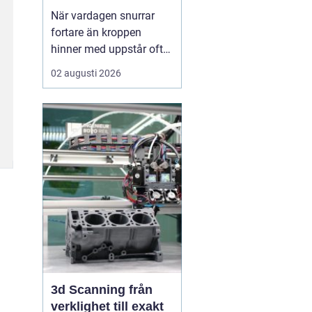
När vardagen snurrar
fortare än kroppen
hinner med uppstår ofta
spänningar, oro och
02 augusti 2026
trötthet som inte går att
vila bort på en helg.
Många börjar då söka
efter metoder som kan
skapa lugn på djupet,
inte bara i tankarna utan
också i kroppen. I den
sökn...
3d Scanning från
verklighet till exakt