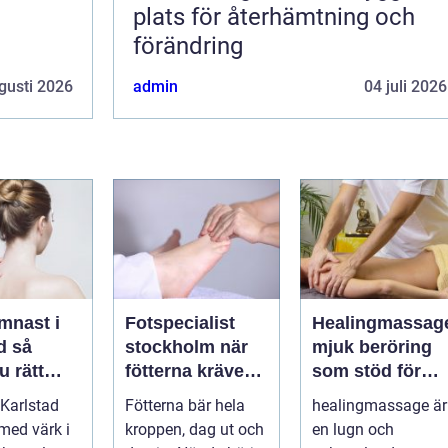
plats för återhämtning och
förändring
gusti 2026
admin
04 juli 2026
mnast i
Fotspecialist
Healingmassag
så
stockholm när
mjuk beröring
u rätt
fötterna kräver
som stöd för
ör
mer än vanliga
kropp och själ
Karlstad
Fötterna bär hela
healingmassage är
n
sulor
 med värk i
kroppen, dag ut och
en lugn och