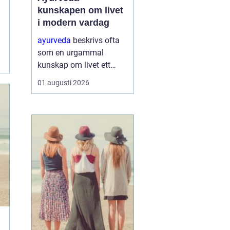
kunskapen om livet
i modern vardag
ayurveda
beskrivs ofta
som en urgammal
kunskap om livet ett
praktiskt system för
01 augusti 2026
hälsa som förenar kropp,
sinne och omgivning. I
stället för att enbart
fokusera på symptom
försöker ayurvedan
förstå varf...