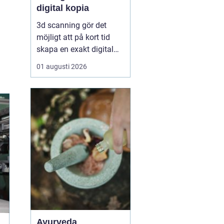
digital kopia
3d scanning gör det
möjligt att på kort tid
skapa en exakt digital
kopia av nästan vad
01 augusti 2026
som helst: en liten detalj,
en bil, en hel byggnad
eller en hel fabrik.
Tekniken används i dag
inom industri, bygg,
fastigheter, kulturarv och
infrastruktur för at...
Ayurveda