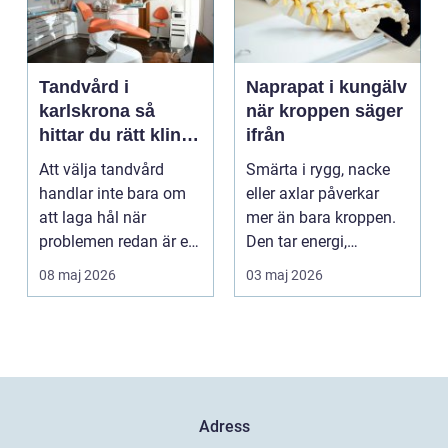
Tandvård i
Naprapat i kungälv
karlskrona så
när kroppen säger
hittar du rätt klinik
ifrån
för långsiktig
Att välja tandvård
Smärta i rygg, nacke
munhälsa
handlar inte bara om
eller axlar påverkar
att laga hål när
mer än bara kroppen.
problemen redan är ett
Den tar energi,
faktum. Det handlar ...
koncentration och
08 maj 2026
03 maj 2026
lus...
Adress