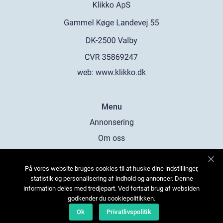
web:
www.klikko.dk
Menu
Annonsering
Om oss
Cookies
På vores website bruges cookies til at huske dine indstillinger,
Kontakta oss
statistik og personalisering af indhold og annoncer. Denne
Sitemap
information deles med tredjepart. Ved fortsat brug af websiden
godkender du cookiepolitikken.
Ok
Privatlivspolitik