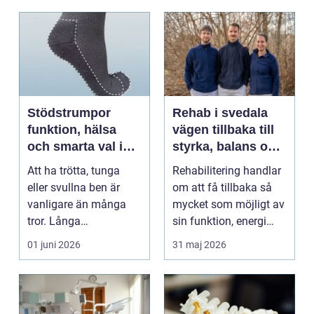
Stödstrumpor
Rehab i svedala
funktion, hälsa
vägen tillbaka till
och smarta val i
styrka, balans och
vardagen
vardag
Att ha trötta, tunga
Rehabilitering handlar
eller svullna ben är
om att få tillbaka så
vanligare än många
mycket som möjligt av
tror. Långa
sin funktion, energi
arbetsdagar på hårda
och trygghet...
01 juni 2026
31 maj 2026
golv, ...