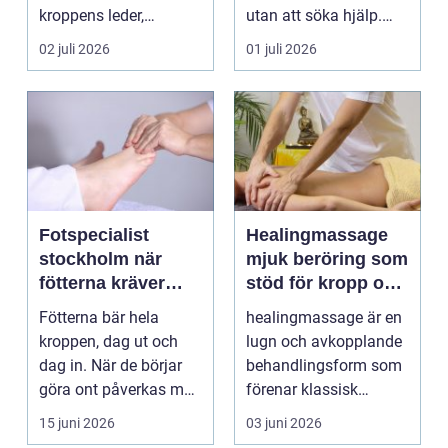
kroppens leder,
utan att söka hjälp.
muskler och
Andra har ...
02 juli 2026
01 juli 2026
nervsyste...
Fotspecialist
Healingmassage
stockholm när
mjuk beröring som
fötterna kräver
stöd för kropp och
mer än vanliga
själ
Fötterna bär hela
healingmassage är en
sulor
kroppen, dag ut och
lugn och avkopplande
dag in. När de börjar
behandlingsform som
göra ont påverkas mer
förenar klassisk
än bara stegen sö...
massage med
15 juni 2026
03 juni 2026
energibas...