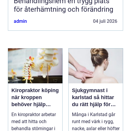
Behandlingshem en trygg plats
för återhämtning och förändring
admin
04 juli 2026
Kiropraktor köping
Sjukgymnast i
när kroppen
karlstad så hittar
behöver hjälp
du rätt hjälp för
tillbaka
kroppen
En kiropraktor arbetar
Många i Karlstad går
med att hitta och
runt med värk i rygg,
behandla störningar i
nacke, axlar eller höfter