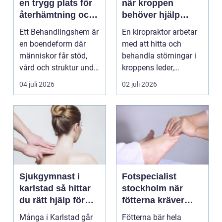
en trygg plats för
när kroppen
återhämtning och
behöver hjälp
förändring
tillbaka
Ett Behandlingshem är
En kiropraktor arbetar
en boendeform där
med att hitta och
människor får stöd,
behandla störningar i
vård och struktur under
kroppens leder,
en period i live...
muskler och
04 juli 2026
02 juli 2026
nervsyste...
Sjukgymnast i
Fotspecialist
karlstad så hittar
stockholm när
du rätt hjälp för
fötterna kräver
kroppen
mer än vanliga
Många i Karlstad går
Fötterna bär hela