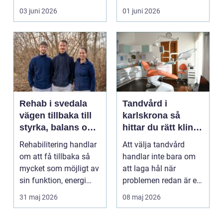
massage med
arbetsdagar på hårda
03 juni 2026
01 juni 2026
energibas...
golv, ...
Rehab i svedala
Tandvård i
vägen tillbaka till
karlskrona så
styrka, balans och
hittar du rätt klinik
vardag
för långsiktig
Rehabilitering handlar
Att välja tandvård
munhälsa
om att få tillbaka så
handlar inte bara om
mycket som möjligt av
att laga hål när
sin funktion, energi
problemen redan är ett
och trygghet...
faktum. Det handlar ...
31 maj 2026
08 maj 2026