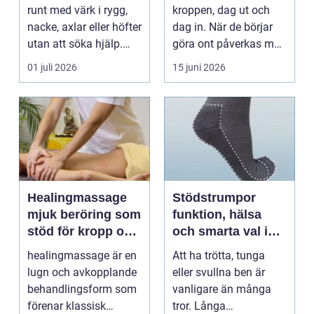
sulor
runt med värk i rygg,
kroppen, dag ut och
nacke, axlar eller höfter
dag in. När de börjar
utan att söka hjälp.
göra ont påverkas mer
Andra har ...
än bara stegen sö...
01 juli 2026
15 juni 2026
Healingmassage
Stödstrumpor
mjuk beröring som
funktion, hälsa
stöd för kropp och
och smarta val i
själ
vardagen
healingmassage är en
Att ha trötta, tunga
lugn och avkopplande
eller svullna ben är
behandlingsform som
vanligare än många
förenar klassisk
tror. Långa