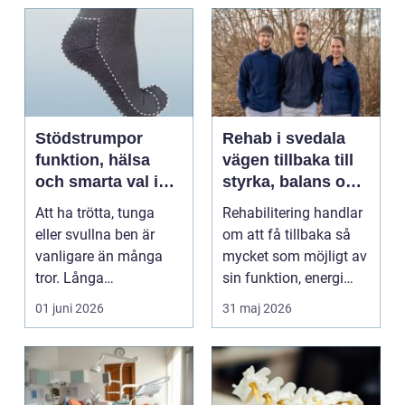
Stödstrumpor
Rehab i svedala
funktion, hälsa
vägen tillbaka till
och smarta val i
styrka, balans och
vardagen
vardag
Att ha trötta, tunga
Rehabilitering handlar
eller svullna ben är
om att få tillbaka så
vanligare än många
mycket som möjligt av
tror. Långa
sin funktion, energi
arbetsdagar på hårda
och trygghet...
01 juni 2026
31 maj 2026
golv, ...