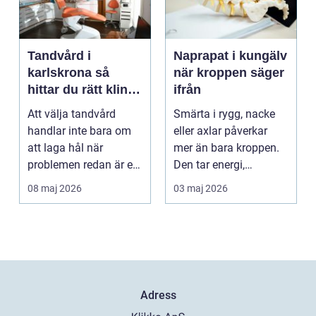
Tandvård i
Naprapat i kungälv
karlskrona så
när kroppen säger
hittar du rätt klinik
ifrån
för långsiktig
Att välja tandvård
Smärta i rygg, nacke
munhälsa
handlar inte bara om
eller axlar påverkar
att laga hål när
mer än bara kroppen.
problemen redan är ett
Den tar energi,
faktum. Det handlar ...
koncentration och
08 maj 2026
03 maj 2026
lus...
Adress