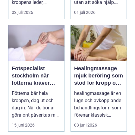
kroppens leder,
utan att söka hjälp.
muskler och
Andra har ...
02 juli 2026
01 juli 2026
nervsyste...
Fotspecialist
Healingmassage
stockholm när
mjuk beröring som
fötterna kräver
stöd för kropp och
mer än vanliga
själ
Fötterna bär hela
healingmassage är en
sulor
kroppen, dag ut och
lugn och avkopplande
dag in. När de börjar
behandlingsform som
göra ont påverkas mer
förenar klassisk
än bara stegen sö...
massage med
15 juni 2026
03 juni 2026
energibas...