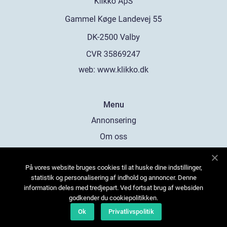
web:
www.klikko.dk
Menu
Annonsering
Om oss
Cookies
På vores website bruges cookies til at huske dine indstillinger,
Kontakta oss
statistik og personalisering af indhold og annoncer. Denne
Sitemap
information deles med tredjepart. Ved fortsat brug af websiden
godkender du cookiepolitikken.
Ok
Privatlivspolitik