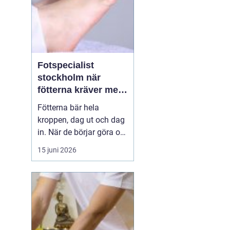
Fotspecialist
stockholm när
fötterna kräver mer
än vanliga sulor
Fötterna bär hela
kroppen, dag ut och dag
in. När de börjar göra ont
påverkas mer än bara
15 juni 2026
stegen sömn, träning,
arbete och humör kan bli
lidande. Många försöker
länge med egenvård,
inlägg från sportbutiken
eller vila, men