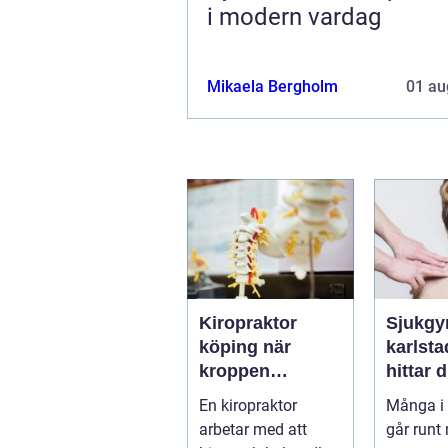
i modern vardag
Mikaela Bergholm
01 au
Kiropraktor
Sjukgy
köping när
karlstad 
kroppen
hittar d
behöver hjälp
hjälp f
En kiropraktor
Många i 
tillbaka
kroppe
arbetar med att
går runt