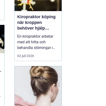
Kiropraktor köping
när kroppen
behöver hjälp
tillbaka
En kiropraktor arbetar
med att hitta och
behandla störningar i
kroppens leder, muskler
02 juli 2026
och nervsystem. Målet
är ofta enkelt: mindre
smärta, bättre rörlighet
och en vardag som
fungerar igen.
Kiropraktik passar
många som kämpar
med återkommande
ryggont...