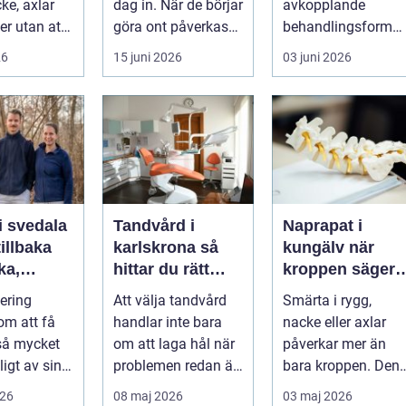
ke, axlar
dag in. När de börjar
avkopplande
ter utan att
göra ont påverkas
behandlingsform
lp. Andra
mer än bara stegen
som förenar
26
15 juni 2026
03 juni 2026
sö...
klassisk massage
med energibas...
i svedala
Tandvård i
Naprapat i
illbaka
karlskrona så
kungälv när
rka,
hittar du rätt
kroppen säger
 och
klinik för
ifrån
tering
Att välja tandvård
Smärta i rygg,
långsiktig
om att få
handlar inte bara
nacke eller axlar
munhälsa
 så mycket
om att laga hål när
påverkar mer än
igt av sin
problemen redan är
bara kroppen. Den
, energi och
ett faktum. Det
tar energi,
026
08 maj 2026
03 maj 2026