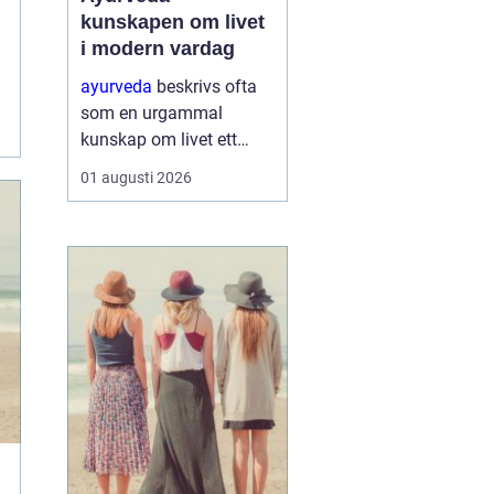
kunskapen om livet
i modern vardag
ayurveda
beskrivs ofta
som en urgammal
kunskap om livet ett
praktiskt system för
01 augusti 2026
hälsa som förenar kropp,
sinne och omgivning. I
stället för att enbart
fokusera på symptom
försöker ayurvedan
förstå varf...