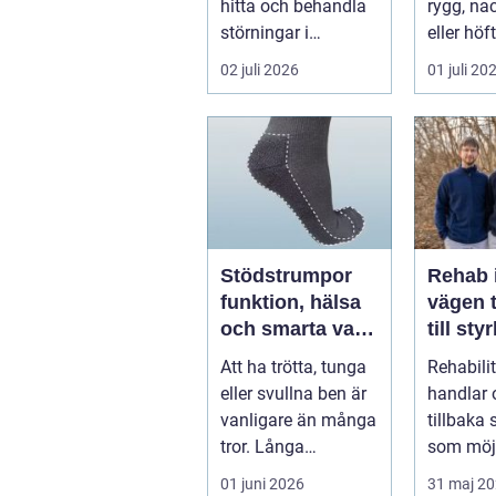
hitta och behandla
rygg, nac
störningar i
eller höf
kroppens leder,
söka hjä
02 juli 2026
01 juli 20
muskler och
har ...
nervsyste...
Stödstrumpor
Rehab 
funktion, hälsa
vägen t
och smarta val i
till sty
vardagen
balans
Att ha trötta, tunga
Rehabili
vardag
eller svullna ben är
handlar 
vanligare än många
tillbaka
tror. Långa
som möjl
arbetsdagar på
funktion
01 juni 2026
31 maj 2