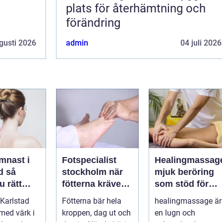
plats för återhämtning och
förändring
gusti 2026
admin
04 juli 2026
mnast i
Fotspecialist
Healingmassag
så
stockholm när
mjuk beröring
u rätt
fötterna kräver
som stöd för
ör
mer än vanliga
kropp och själ
Karlstad
Fötterna bär hela
healingmassage är
n
sulor
 med värk i
kroppen, dag ut och
en lugn och