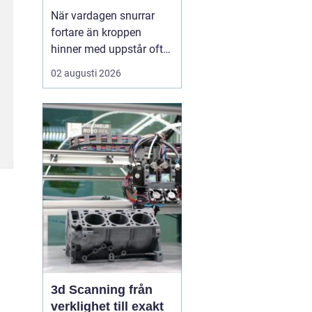
När vardagen snurrar
fortare än kroppen
hinner med uppstår ofta
spänningar, oro och
02 augusti 2026
trötthet som inte går att
vila bort på en helg.
Många börjar då söka
efter metoder som kan
skapa lugn på djupet,
inte bara i tankarna utan
också i kroppen. I den
sökn...
3d Scanning från
verklighet till exakt