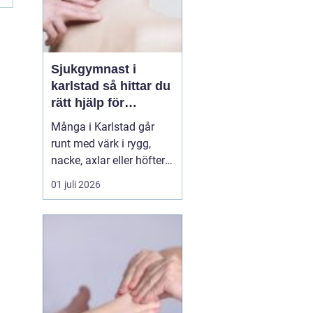
Sjukgymnast i
karlstad så hittar du
rätt hjälp för
kroppen
Många i Karlstad går
runt med värk i rygg,
nacke, axlar eller höfter
utan att söka hjälp.
01 juli 2026
Andra har råkat ut för en
idrottsskada eller
plötsligt fått huvudvärk
och yrsel som vägrar
släppa. En legitimerad
sjukgymnast kan då
göra stor skillnad.
Genom n...