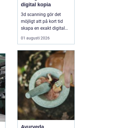
digital kopia
3d scanning gör det
möjligt att på kort tid
skapa en exakt digital
kopia av nästan vad
01 augusti 2026
som helst: en liten detalj,
en bil, en hel byggnad
eller en hel fabrik.
Tekniken används i dag
inom industri, bygg,
fastigheter, kulturarv och
infrastruktur för at...
Ayurveda