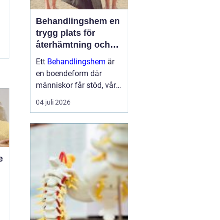
Behandlingshem en
trygg plats för
återhämtning och
förändring
Ett
Behandlingshem
är
en boendeform där
människor får stöd, vård
och struktur under en
04 juli 2026
period i livet när det
egna nätverket eller
öppenvården inte räcker.
Målet är att skapa
trygghet, stabilitet och
e
förutsättni...