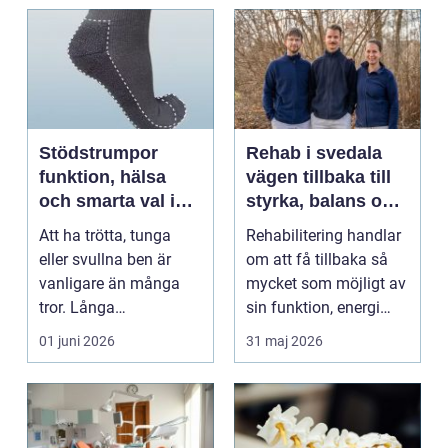
Stödstrumpor
Rehab i svedala
funktion, hälsa
vägen tillbaka till
och smarta val i
styrka, balans och
vardagen
vardag
Att ha trötta, tunga
Rehabilitering handlar
eller svullna ben är
om att få tillbaka så
vanligare än många
mycket som möjligt av
tror. Långa
sin funktion, energi
arbetsdagar på hårda
och trygghet...
01 juni 2026
31 maj 2026
golv, ...