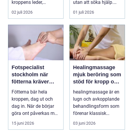
kroppens leder,
utan att söka hjälp.
muskler och
Andra har ...
02 juli 2026
01 juli 2026
nervsyste...
Fotspecialist
Healingmassage
stockholm när
mjuk beröring som
fötterna kräver
stöd för kropp och
mer än vanliga
själ
Fötterna bär hela
healingmassage är en
sulor
kroppen, dag ut och
lugn och avkopplande
dag in. När de börjar
behandlingsform som
göra ont påverkas mer
förenar klassisk
än bara stegen sö...
massage med
15 juni 2026
03 juni 2026
energibas...