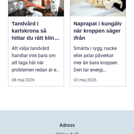
Tandvård i
Naprapat i kungälv
karlskrona så
när kroppen säger
hittar du rätt klinik
ifrån
för långsiktig
Att välja tandvård
Smärta i rygg, nacke
munhälsa
handlar inte bara om
eller axlar påverkar
att laga hål när
mer än bara kroppen.
problemen redan är ett
Den tar energi,
faktum. Det handlar ...
koncentration och
08 maj 2026
03 maj 2026
lus...
Adress