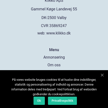
web:
www.klikko.dk
Menu
Annonsering
Om oss
Cookies
På vores website bruges cookies til at huske dine indstillinger,
Kontakta oss
statistik og personalisering af indhold og annoncer. Denne
Sitemap
information deles med tredjepart. Ved fortsat brug af websiden
godkender du cookiepolitikken.
Ok
Privatlivspolitik