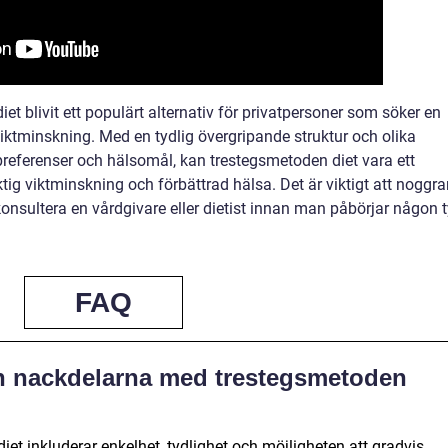
et blivit ett populärt alternativ för privatpersoner som söker en
 viktminskning. Med en tydlig övergripande struktur och olika
preferenser och hälsomål, kan trestegsmetoden diet vara ett
ktig viktminskning och förbättrad hälsa. Det är viktigt att noggra
onsultera en vårdgivare eller dietist innan man påbörjar någon 
FAQ
ch nackdelarna med trestegsmetoden
et inkluderar enkelhet, tydlighet och möjligheten att gradvis