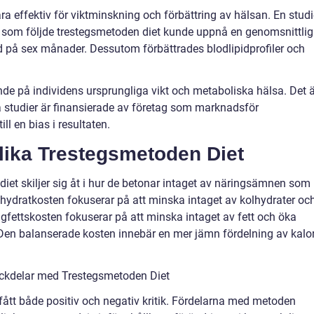
ra effektiv för viktminskning och förbättring av hälsan. En stud
are som följde trestegsmetoden diet kunde uppnå en genomsnittlig
 på sex månader. Dessutom förbättrades blodlipidprofiler och
de på individens ursprungliga vikt och metaboliska hälsa. Det ä
ssa studier är finansierade av företag som marknadsför
ill en bias i resultaten.
olika Trestegsmetoden Diet
iet skiljer sig åt i hur de betonar intaget av näringsämnen som
olhydratkosten fokuserar på att minska intaget av kolhydrater oc
Lågfettskosten fokuserar på att minska intaget av fett och öka
. Den balanserade kosten innebär en mer jämn fördelning av kalor
ckdelar med Trestegsmetoden Diet
fått både positiv och negativ kritik. Fördelarna med metoden