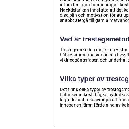
införa hållbara förändringar i kost
Nackdelar kan innefatta att det kan
disciplin och motivation för att 
snabbt återgå till gamla matvanor 
Vad är trestegsmetod
Trestegsmetoden diet är en viktm
hälsosamma matvanor och livsstil
viktnedgångsfasen och underhåll
Vilka typer av trest
Det finns olika typer av trestegsm
balanserad kost. Lågkolhydratkost
lågfettskost fokuserar på att min
innebär en jämn fördelning av kalo