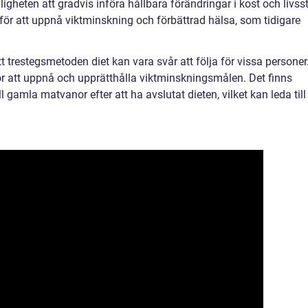
igheten att gradvis införa hållbara förändringar i kost och livssti
 för att uppnå viktminskning och förbättrad hälsa, som tidigare
t trestegsmetoden diet kan vara svår att följa för vissa personer
för att uppnå och upprätthålla viktminskningsmålen. Det finns
ll gamla matvanor efter att ha avslutat dieten, vilket kan leda till