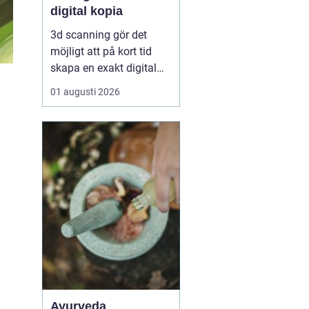
digital kopia
3d scanning gör det
möjligt att på kort tid
skapa en exakt digital
kopia av nästan vad
01 augusti 2026
som helst: en liten detalj,
en bil, en hel byggnad
eller en hel fabrik.
Tekniken används i dag
inom industri, bygg,
fastigheter, kulturarv och
infrastruktur för at...
Ayurveda