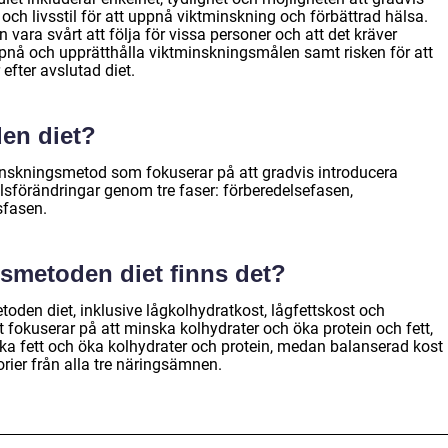
 och livsstil för att uppnå viktminskning och förbättrad hälsa.
 vara svårt att följa för vissa personer och att det kräver
uppnå och upprätthålla viktminskningsmålen samt risken för att
efter avslutad diet.
en diet?
inskningsmetod som fokuserar på att gradvis introducera
sförändringar genom tre faser: förberedelsefasen,
sfasen.
egsmetoden diet finns det?
etoden diet, inklusive lågkolhydratkost, lågfettskost och
 fokuserar på att minska kolhydrater och öka protein och fett,
ska fett och öka kolhydrater och protein, medan balanserad kost
rier från alla tre näringsämnen.