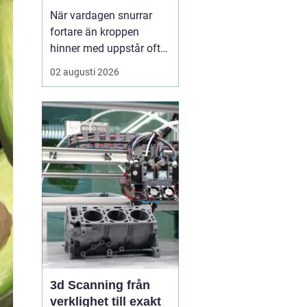
När vardagen snurrar
fortare än kroppen
hinner med uppstår ofta
spänningar, oro och
02 augusti 2026
trötthet som inte går att
vila bort på en helg.
Många börjar då söka
efter metoder som kan
skapa lugn på djupet,
inte bara i tankarna utan
också i kroppen. I den
sökn...
3d Scanning från
verklighet till exakt