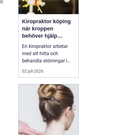
l.
Kiropraktor köping
.
när kroppen
behöver hjälp
tillbaka
En kiropraktor arbetar
med att hitta och
behandla störningar i
kroppens leder, muskler
02 juli 2026
och nervsystem. Målet
är ofta enkelt: mindre
smärta, bättre rörlighet
och en vardag som
fungerar igen.
Kiropraktik passar
många som kämpar
med återkommande
ryggont...