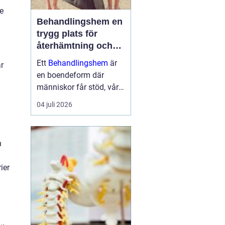
ie
Behandlingshem en
trygg plats för
återhämtning och
förändring
Ett
Behandlingshem
är
r
en boendeform där
människor får stöd, vård
och struktur under en
04 juli 2026
period i livet när det
egna nätverket eller
öppenvården inte räcker.
h
Målet är att skapa
trygghet, stabilitet och
ier
förutsättni...