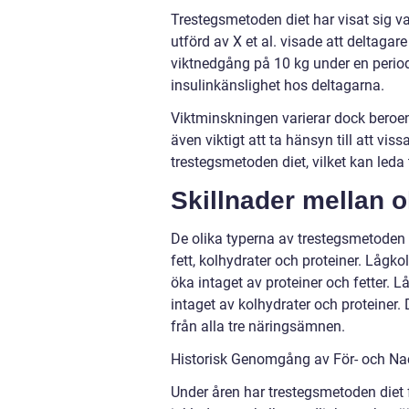
Trestegsmetoden diet har visat sig va
utförd av X et al. visade att deltag
viktnedgång på 10 kg under en period
insulinkänslighet hos deltagarna.
Viktminskningen varierar dock beroen
även viktigt att ta hänsyn till att vi
trestegsmetoden diet, vilket kan leda t
Skillnader mellan 
De olika typerna av trestegsmetoden d
fett, kolhydrater och proteiner. Lågk
öka intaget av proteiner och fetter. 
intaget av kolhydrater och proteiner
från alla tre näringsämnen.
Historisk Genomgång av För- och Na
Under åren har trestegsmetoden diet 