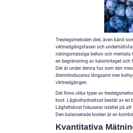
Trestegsmetoden diet, även känd som 
viktnedgångsfasen och underhållsfase
näringsmässiga behov och mentala fö
en begränsning av kaloriintaget och 
Det är under denna fas som den mesta
återintroduceras långsamt mer kolhyd
viktnedgången.
Det finns olika typer av trestegsmeto
kost. Lågkolhydratkost består av en b
Lågfettskost fokuserar istället på att
Den balanserade kosten är en kombin
Kvantitativa Mätni