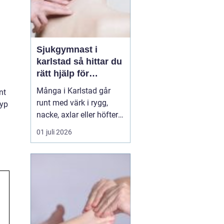
Sjukgymnast i
karlstad så hittar du
rätt hjälp för
kroppen
Många i Karlstad går
nt
runt med värk i rygg,
typ
nacke, axlar eller höfter
utan att söka hjälp.
01 juli 2026
Andra har råkat ut för en
idrottsskada eller
plötsligt fått huvudvärk
och yrsel som vägrar
släppa. En legitimerad
sjukgymnast kan då
göra stor skillnad.
Genom n...