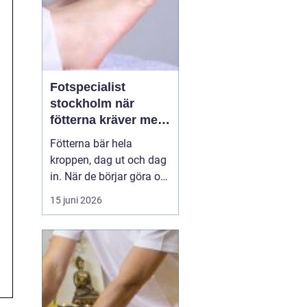
Fotspecialist
stockholm när
fötterna kräver mer
än vanliga sulor
Fötterna bär hela
kroppen, dag ut och dag
in. När de börjar göra ont
påverkas mer än bara
15 juni 2026
stegen sömn, träning,
arbete och humör kan bli
lidande. Många försöker
länge med egenvård,
inlägg från sportbutiken
eller vila, men