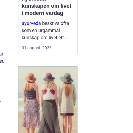
kunskapen om livet
i modern vardag
ayurveda
beskrivs ofta
som en urgammal
kunskap om livet ett
praktiskt system för
01 augusti 2026
hälsa som förenar kropp,
är
sinne och omgivning. I
r.
stället för att enbart
fokusera på symptom
försöker ayurvedan
förstå varf...
.