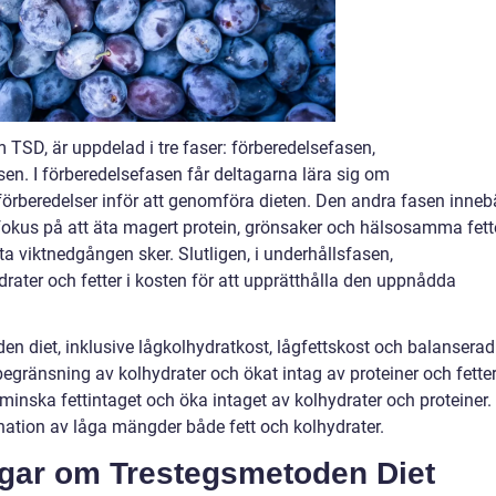
TSD, är uppdelad i tre faser: förberedelsefasen,
n. I förberedelsefasen får deltagarna lära sig om
rberedelser inför att genomföra dieten. Den andra fasen inneb
fokus på att äta magert protein, grönsaker och hälsosamma fette
 viktnedgången sker. Slutligen, i underhållsfasen,
rater och fetter i kosten för att upprätthålla den uppnådda
den diet, inklusive lågkolhydratkost, lågfettskost och balanserad
egränsning av kolhydrater och ökat intag av proteiner och fetter
 minska fettintaget och öka intaget av kolhydrater och proteiner.
ation av låga mängder både fett och kolhydrater.
ngar om Trestegsmetoden Diet