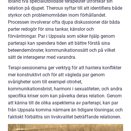
ibland två specialutbildade terapeuter utforskar sin
relation på djupet. Theroux syftar till att identifiera både
styrkor och problemområden inom förhållandet.
Processen involverar ofta djupa diskussioner där båda
parter redogör för sina tankar, känslor och
förväntningar. Par i Uppsala som söker hjälp genom
parterapi kan spendera tiden att bättre förstå sina
beteendemönster, kommunikationssätt och på vilket
sätt de interagerar med varandra.
Terapi-sessionerna ger verktyg för att hantera konflikter
mer konstruktivt och för att vägleda par genom
svårigheter som till exempel otrohet,
kommunikationsbrist, harmoni i sexualiteten, och andra
specifika kriser som kan påverka deras relation. Genom
att känna till de olika aspekterna av parterapi, kan par
från Uppsala komma närmare än tidigare lösningar, och
faktiskt förbättra sin livskvalitet beträffande relationen.