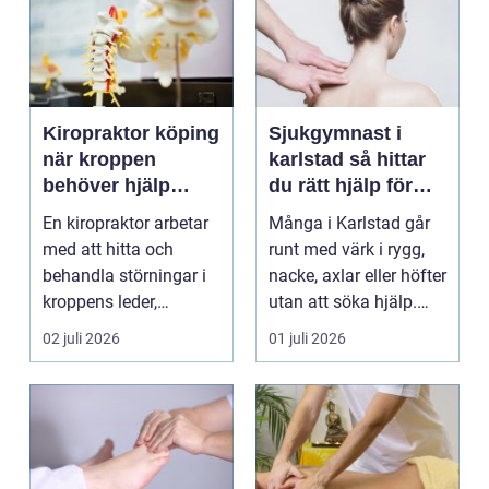
Kiropraktor köping
Sjukgymnast i
när kroppen
karlstad så hittar
behöver hjälp
du rätt hjälp för
tillbaka
kroppen
En kiropraktor arbetar
Många i Karlstad går
med att hitta och
runt med värk i rygg,
behandla störningar i
nacke, axlar eller höfter
kroppens leder,
utan att söka hjälp.
muskler och
Andra har ...
02 juli 2026
01 juli 2026
nervsyste...