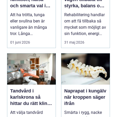
och smarta val i
styrka, balans och
vardagen
vardag
Att ha trötta, tunga
Rehabilitering handlar
eller svullna ben är
om att få tillbaka så
vanligare än många
mycket som möjligt av
tror. Långa
sin funktion, energi
arbetsdagar på hårda
och trygghet...
01 juni 2026
31 maj 2026
golv, ...
Tandvård i
Naprapat i kungälv
karlskrona så
när kroppen säger
hittar du rätt klinik
ifrån
för långsiktig
Att välja tandvård
Smärta i rygg, nacke
munhälsa