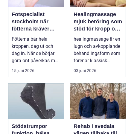
Fotspecialist
Healingmassage
stockholm när
mjuk beröring som
fötterna kräver
stöd för kropp och
mer än vanliga
själ
Fötterna bär hela
healingmassage är en
sulor
kroppen, dag ut och
lugn och avkopplande
dag in. När de börjar
behandlingsform som
göra ont påverkas mer
förenar klassisk
än bara stegen sö...
massage med
15 juni 2026
03 juni 2026
energibas...
Stödstrumpor
Rehab i svedala
funktion, hälsa
vägen tillbaka till