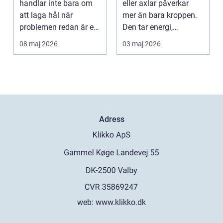
handlar inte bara om
eller axlar påverkar
att laga hål när
mer än bara kroppen.
problemen redan är ett
Den tar energi,
faktum. Det handlar ...
koncentration och
08 maj 2026
03 maj 2026
lus...
Adress
web:
www.klikko.dk