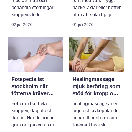
med att hitta och
runt med värk i rygg,
behandla störningar i
nacke, axlar eller höfter
kroppens leder,
utan att söka hjälp.
muskler och
Andra har ...
02 juli 2026
01 juli 2026
nervsyste...
Fotspecialist
Healingmassage
stockholm när
mjuk beröring som
fötterna kräver
stöd för kropp och
mer än vanliga
själ
Fötterna bär hela
healingmassage är en
sulor
kroppen, dag ut och
lugn och avkopplande
dag in. När de börjar
behandlingsform som
göra ont påverkas mer
förenar klassisk
än bara stegen sö...
massage med