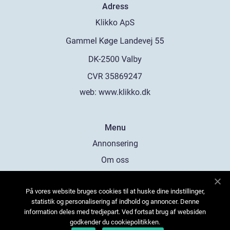
Adress
web:
www.klikko.dk
Menu
Annonsering
Om oss
Cookies
På vores website bruges cookies til at huske dine indstillinger,
Kontakta oss
statistik og personalisering af indhold og annoncer. Denne
Sitemap
information deles med tredjepart. Ved fortsat brug af websiden
godkender du cookiepolitikken.