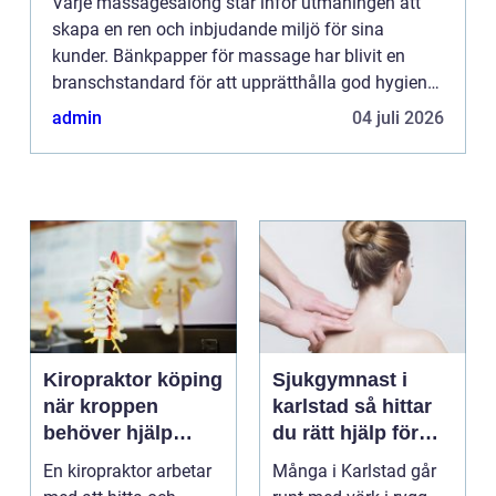
Varje massagesalong står inför utmaningen att
skapa en ren och inbjudande miljö för sina
kunder. Bänkpapper för massage har blivit en
branschstandard för att upprätthålla god hygien
och komfort under mas...
admin
04 juli 2026
Kiropraktor köping
Sjukgymnast i
när kroppen
karlstad så hittar
behöver hjälp
du rätt hjälp för
tillbaka
kroppen
En kiropraktor arbetar
Många i Karlstad går