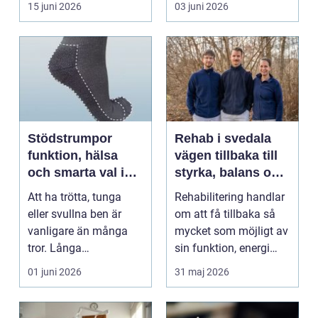
15 juni 2026
03 juni 2026
energibas...
Stödstrumpor
Rehab i svedala
funktion, hälsa
vägen tillbaka till
och smarta val i
styrka, balans och
vardagen
vardag
Att ha trötta, tunga
Rehabilitering handlar
eller svullna ben är
om att få tillbaka så
vanligare än många
mycket som möjligt av
tror. Långa
sin funktion, energi
arbetsdagar på hårda
och trygghet...
01 juni 2026
31 maj 2026
golv, ...