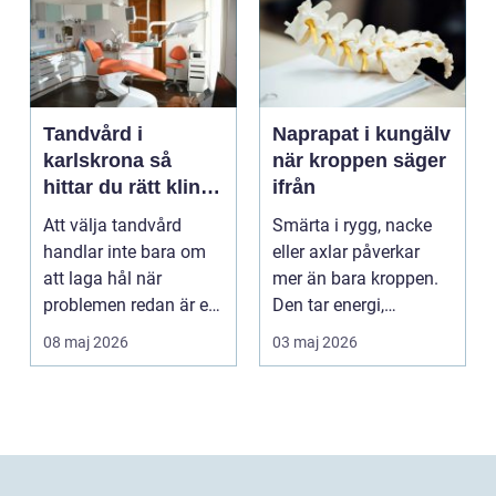
Tandvård i
Naprapat i kungälv
karlskrona så
när kroppen säger
hittar du rätt klinik
ifrån
för långsiktig
Att välja tandvård
Smärta i rygg, nacke
munhälsa
handlar inte bara om
eller axlar påverkar
att laga hål när
mer än bara kroppen.
problemen redan är ett
Den tar energi,
faktum. Det handlar ...
koncentration och
08 maj 2026
03 maj 2026
lus...