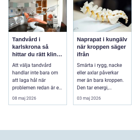
Tandvård i
Naprapat i kungälv
karlskrona så
när kroppen säger
hittar du rätt klinik
ifrån
för långsiktig
Att välja tandvård
Smärta i rygg, nacke
munhälsa
handlar inte bara om
eller axlar påverkar
att laga hål när
mer än bara kroppen.
problemen redan är ett
Den tar energi,
faktum. Det handlar ...
koncentration och
08 maj 2026
03 maj 2026
lus...