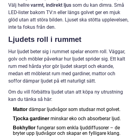
Välj hellre
varmt, indirekt ljus
som du kan dimra. Små
LED-lister bakom TV:n eller längs golvet ger en mjuk
glöd utan att störa bilden. Ljuset ska stötta upplevelsen,
inte ta fokus från den.
Ljudets roll i rummet
Hur ljudet beter sig i rummet spelar enorm roll. Väggar,
golv och möbler påverkar hur ljudet sprider sig. Ett kalt
rum med hårda ytor gör ljudet skarpt och ekande,
medan ett möblerat rum med gardiner, mattor och
soffor dämpar ljudet på ett naturligt sätt.
Om du vill förbättra ljudet utan att köpa ny utrustning
kan du tänka så här:
dämpar ljudvågor som studsar mot golvet.
Mattor
minskar eko och absorberar ljud.
Tjocka gardiner
fungerar som enkla ljuddiffusorer – de
Bokhyllor
bryter upp ljudvågor och skapar en fylligare klang.