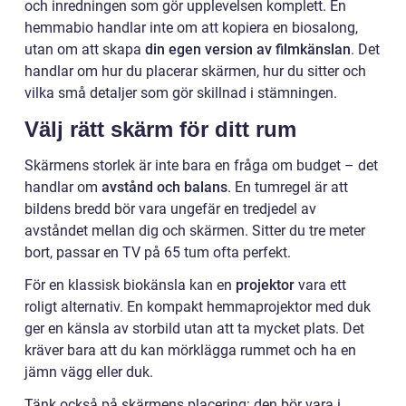
och inredningen som gör upplevelsen komplett. En
hemmabio handlar inte om att kopiera en biosalong,
utan om att skapa
din egen version av filmkänslan
. Det
handlar om hur du placerar skärmen, hur du sitter och
vilka små detaljer som gör skillnad i stämningen.
Välj rätt skärm för ditt rum
Skärmens storlek är inte bara en fråga om budget – det
handlar om
avstånd och balans
. En tumregel är att
bildens bredd bör vara ungefär en tredjedel av
avståndet mellan dig och skärmen. Sitter du tre meter
bort, passar en TV på 65 tum ofta perfekt.
För en klassisk biokänsla kan en
projektor
vara ett
roligt alternativ. En kompakt hemmaprojektor med duk
ger en känsla av storbild utan att ta mycket plats. Det
kräver bara att du kan mörklägga rummet och ha en
jämn vägg eller duk.
Tänk också på skärmens placering: den bör vara i