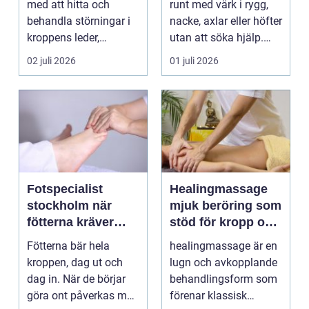
med att hitta och
runt med värk i rygg,
behandla störningar i
nacke, axlar eller höfter
kroppens leder,
utan att söka hjälp.
muskler och
Andra har ...
02 juli 2026
01 juli 2026
nervsyste...
Fotspecialist
Healingmassage
stockholm när
mjuk beröring som
fötterna kräver
stöd för kropp och
mer än vanliga
själ
Fötterna bär hela
healingmassage är en
sulor
kroppen, dag ut och
lugn och avkopplande
dag in. När de börjar
behandlingsform som
göra ont påverkas mer
förenar klassisk