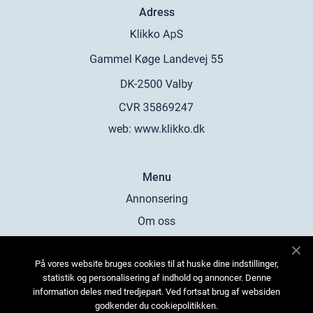
Adress
web:
www.klikko.dk
Menu
Annonsering
Om oss
Cookies
På vores website bruges cookies til at huske dine indstillinger,
Kontakta oss
statistik og personalisering af indhold og annoncer. Denne
Sitemap
information deles med tredjepart. Ved fortsat brug af websiden
godkender du cookiepolitikken.