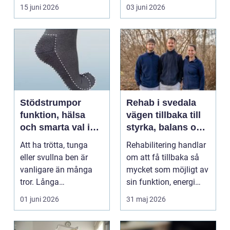
än bara stegen sö...
massage med
15 juni 2026
03 juni 2026
energibas...
Stödstrumpor
Rehab i svedala
funktion, hälsa
vägen tillbaka till
och smarta val i
styrka, balans och
vardagen
vardag
Att ha trötta, tunga
Rehabilitering handlar
eller svullna ben är
om att få tillbaka så
vanligare än många
mycket som möjligt av
tror. Långa
sin funktion, energi
arbetsdagar på hårda
och trygghet...
01 juni 2026
31 maj 2026
golv, ...