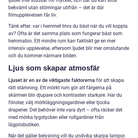
ljudet inte studsar för mycket, och där du kan sitta
bekvämt utan störningar utifrån – det är där
filmupplevelsen får liv.
Tänk efter: var i hemmet trivs du bäst när du vill koppla
av? Ofta är det samma plats som fungerar bäst som
hemmabio. Ett mindre rum kan faktiskt ge en mer
intensiv upplevelse, eftersom ljudet blir mer omslutande
och du kommer närmare bilden.
Ljus som skapar atmosfär
Ljuset är en av de viktigaste faktorerna
för att skapa
rätt stämning. Ett mörkt rum gör att färgerna på
skärmen blir djupare och kontrasten starkare. Har du
fönster, välj mörkläggningsgardiner eller tjocka
draperier. Det behöver inte vara dyrt – ofta räcker det
med mörka tygstycken eller rullgardiner från
lågprisbutiken.
När det gäller belysning vill du undvika skarpa lampor.