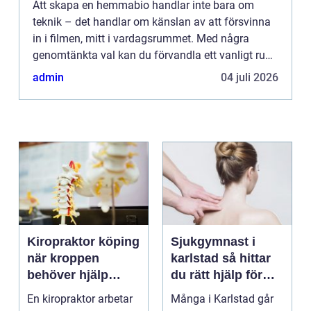
Att skapa en hemmabio handlar inte bara om
teknik – det handlar om känslan av att försvinna
in i filmen, mitt i vardagsrummet. Med några
genomtänkta val kan du förvandla ett vanligt rum
till en plats där ljud, bil...
admin
04 juli 2026
Kiropraktor köping
Sjukgymnast i
när kroppen
karlstad så hittar
behöver hjälp
du rätt hjälp för
tillbaka
kroppen
En kiropraktor arbetar
Många i Karlstad går