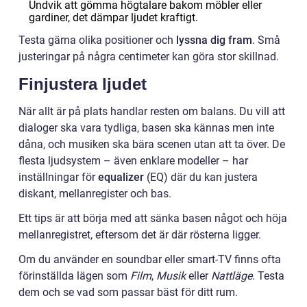
Undvik att gömma högtalare bakom möbler eller
gardiner, det dämpar ljudet kraftigt.
Testa gärna olika positioner och
lyssna dig fram
. Små
justeringar på några centimeter kan göra stor skillnad.
Finjustera ljudet
När allt är på plats handlar resten om balans. Du vill att
dialoger ska vara tydliga, basen ska kännas men inte
dåna, och musiken ska bära scenen utan att ta över. De
flesta ljudsystem – även enklare modeller – har
inställningar för
equalizer
(EQ) där du kan justera
diskant, mellanregister och bas.
Ett tips är att börja med att sänka basen något och höja
mellanregistret, eftersom det är där rösterna ligger.
Om du använder en soundbar eller smart-TV finns ofta
förinställda lägen som
Film
,
Musik
eller
Nattläge
. Testa
dem och se vad som passar bäst för ditt rum.