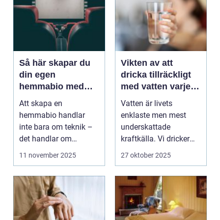
Så här skapar du
Vikten av att
din egen
dricka tillräckligt
hemmabio med
med vatten varje
enkla medel
dag
Att skapa en
Vatten är livets
hemmabio handlar
enklaste men mest
inte bara om teknik –
underskattade
det handlar om
kraftkälla. Vi dricker
känslan av att fö...
det varje dag, men...
11 november 2025
27 oktober 2025