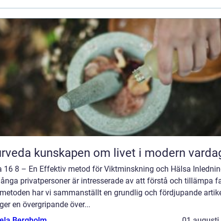
Ayurveda kunskapen om livet i modern varda
a 16 8 – En Effektiv metod för Viktminskning och Hälsa Inlednin
ånga privatpersoner är intresserade av att förstå och tillämpa f
-metoden har vi sammanställt en grundlig och fördjupande artik
er en övergripande över...
ela Bergholm
01 augusti