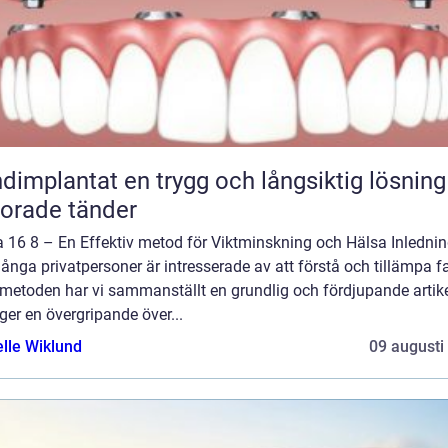
at en trygg och långsiktig lösning för
lorade tänder
a 16 8 – En Effektiv metod för Viktminskning och Hälsa Inlednin
ånga privatpersoner är intresserade av att förstå och tillämpa f
-metoden har vi sammanställt en grundlig och fördjupande artik
er en övergripande över...
elle Wiklund
09 augusti