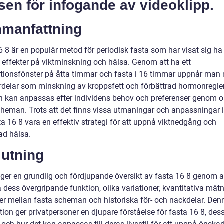
sen för infogande av videoklipp.
manfattning
6 8 är en populär metod för periodisk fasta som har visat sig ha
a effekter på viktminskning och hälsa. Genom att ha ett
ionsfönster på åtta timmar och fasta i 16 timmar uppnår man 
rdelar som minskning av kroppsfett och förbättrad hormonregler
 kan anpassas efter individens behov och preferenser genom o
cheman. Trots att det finns vissa utmaningar och anpassningar i
a 16 8 vara en effektiv strategi för att uppnå viktnedgång och
ad hälsa.
lutning
n ger en grundlig och fördjupande översikt av fasta 16 8 genom a
 dess övergripande funktion, olika variationer, kvantitativa mätn
der mellan fasta scheman och historiska för- och nackdelar. Den
ion ger privatpersoner en djupare förståelse för fasta 16 8, des