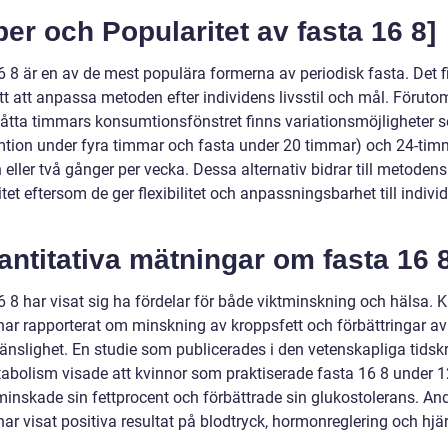
per och Popularitet av fasta 16 8]
6 8 är en av de mest populära formerna av periodisk fasta. Det f
tt att anpassa metoden efter individens livsstil och mål. Föruto
 åtta timmars konsumtionsfönstret finns variationsmöjligheter 
tion under fyra timmar och fasta under 20 timmar) och 24-tim
 eller två gånger per vecka. Dessa alternativ bidrar till metodens
tet eftersom de ger flexibilitet och anpassningsbarhet till indivi
antitativa mätningar om fasta 16 
 8 har visat sig ha fördelar för både viktminskning och hälsa. K
 har rapporterat om minskning av kroppsfett och förbättringar av
änslighet. En studie som publicerades i den vetenskapliga tidskr
tabolism visade att kvinnor som praktiserade fasta 16 8 under 1
minskade sin fettprocent och förbättrade sin glukostolerans. An
har visat positiva resultat på blodtryck, hormonreglering och hjä