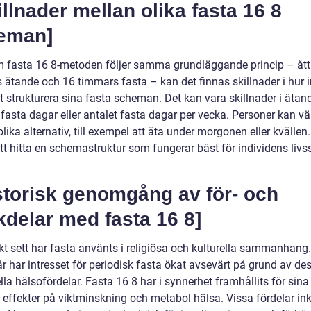
illnader mellan olika fasta 16 8
eman]
 fasta 16 8-metoden följer samma grundläggande princip – åt
 ätande och 16 timmars fasta – kan det finnas skillnader i hur i
tt strukturera sina fasta scheman. Det kan vara skillnader i ätan
fasta dagar eller antalet fasta dagar per vecka. Personer kan vä
lika alternativ, till exempel att äta under morgonen eller kvällen.
att hitta en schemastruktur som fungerar bäst för individens livss
storisk genomgång av för- och
delar med fasta 16 8]
skt sett har fasta använts i religiösa och kulturella sammanhang
r har intresset för periodisk fasta ökat avsevärt på grund av de
lla hälsofördelar. Fasta 16 8 har i synnerhet framhållits för sina
a effekter på viktminskning och metabol hälsa. Vissa fördelar in