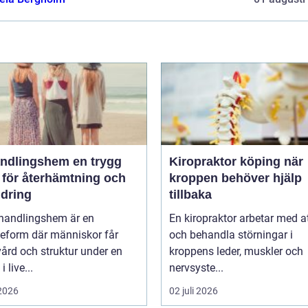
lingshem en trygg
Kiropraktor köping när
 för återhämtning och
kroppen behöver hjälp
ndring
tillbaka
ehandlingshem är en
En kiropraktor arbetar med at
eform där människor får
och behandla störningar i
vård och struktur under en
kroppens leder, muskler och
i live...
nervsyste...
 2026
02 juli 2026