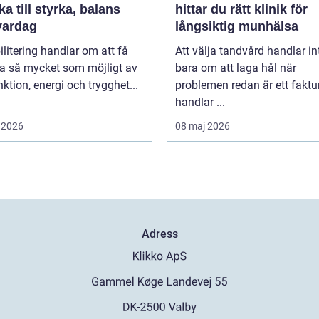
aka till styrka, balans
hittar du rätt klinik för
vardag
långsiktig munhälsa
litering handlar om att få
Att välja tandvård handlar in
ka så mycket som möjligt av
bara om att laga hål när
nktion, energi och trygghet...
problemen redan är ett fakt
handlar ...
 2026
08 maj 2026
Adress