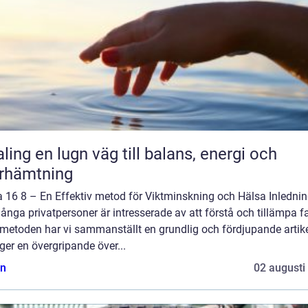
äg till balans, energi och
rhämtning
a 16 8 – En Effektiv metod för Viktminskning och Hälsa Inlednin
ånga privatpersoner är intresserade av att förstå och tillämpa f
-metoden har vi sammanställt en grundlig och fördjupande artik
er en övergripande över...
n
02 augusti