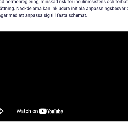
ad hormonreglering, minskad risk för insulinresistens och förbät
ättning. Nackdelarna kan inkludera initiala anpassningsbesvär 
gar med att anpassa sig till fasta schemat.