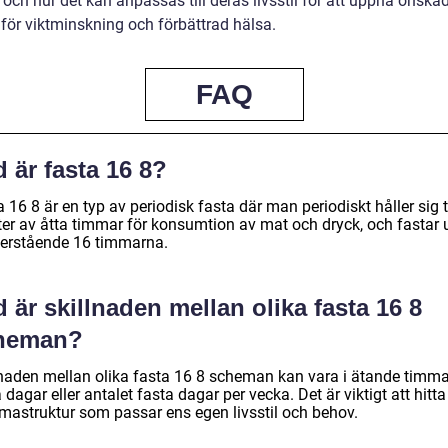
 och hur det kan anpassas till deras livsstil för att uppnå önska
 för viktminskning och förbättrad hälsa.
FAQ
 är fasta 16 8?
 16 8 är en typ av periodisk fasta där man periodiskt håller sig ti
ter av åtta timmar för konsumtion av mat och dryck, och fastar 
terstående 16 timmarna.
 är skillnaden mellan olika fasta 16 8
heman?
lnaden mellan olika fasta 16 8 scheman kan vara i ätande timma
 dagar eller antalet fasta dagar per vecka. Det är viktigt att hitta
mastruktur som passar ens egen livsstil och behov.