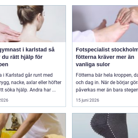
ymnast i karlstad så
Fotspecialist stockholm n
r du rätt hjälp för
fötterna kräver mer än
pen
vanliga sulor
 i Karlstad går runt med
Fötterna bär hela kroppen, d
 rygg, nacke, axlar eller höfter
och dag in. När de börjar gör
tt söka hjälp. Andra har ...
 2026
15 juni 2026