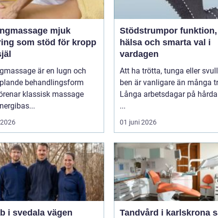
ngmassage mjuk
Stödstrumpor funktion,
ring som stöd för kropp
hälsa och smarta val i
jäl
vardagen
ngmassage är en lugn och
Att ha trötta, tunga eller svul
plande behandlingsform
ben är vanligare än många tr
örenar klassisk massage
Långa arbetsdagar på hårda 
ergibas...
...
i 2026
01 juni 2026
i svedala vägen
Tandvård i karlskrona så