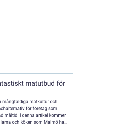
tastiskt matutbud för
in mångfaldiga matkultur och
unchalternativ för företag som
ad måltid. I denna artikel kommer
stilarna och köken som Malmö har