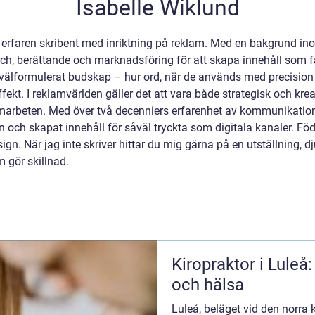
Isabelle Wiklund
 erfaren skribent med inriktning på reklam. Med en bakgrund ino
arch, berättande och marknadsföring för att skapa innehåll som 
ett välformulerat budskap – hur ord, när de används med precision
fekt. I reklamvärlden gäller det att vara både strategisk och krea
marbeten. Med över två decenniers erfarenhet av kommunikation 
ch skapat innehåll för såväl tryckta som digitala kanaler. Föd
sign. När jag inte skriver hittar du mig gärna på en utställning, d
m gör skillnad.
Kiropraktor i Luleå
och hälsa
Luleå, beläget vid den norra 