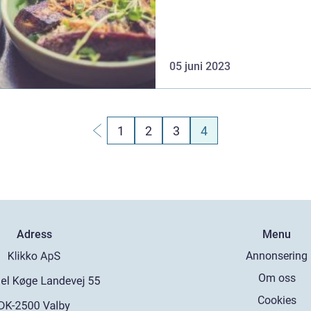
att erbjuda...
05 juni 2023
1
2
3
4
Adress
Menu
Annonsering
Om oss
Cookies