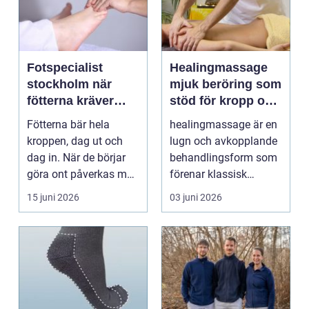
Fotspecialist
Healingmassage
stockholm när
mjuk beröring som
fötterna kräver
stöd för kropp och
mer än vanliga
själ
Fötterna bär hela
healingmassage är en
sulor
kroppen, dag ut och
lugn och avkopplande
dag in. När de börjar
behandlingsform som
göra ont påverkas mer
förenar klassisk
än bara stegen sö...
massage med
15 juni 2026
03 juni 2026
energibas...