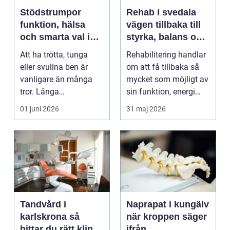
Stödstrumpor
Rehab i svedala
funktion, hälsa
vägen tillbaka till
och smarta val i
styrka, balans och
vardagen
vardag
Att ha trötta, tunga
Rehabilitering handlar
eller svullna ben är
om att få tillbaka så
vanligare än många
mycket som möjligt av
tror. Långa
sin funktion, energi
arbetsdagar på hårda
och trygghet...
01 juni 2026
31 maj 2026
golv, ...
Tandvård i
Naprapat i kungälv
karlskrona så
när kroppen säger
hittar du rätt klinik
ifrån