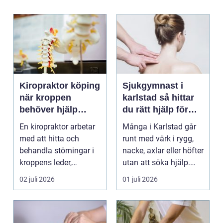
Kiropraktor köping
Sjukgymnast i
när kroppen
karlstad så hittar
behöver hjälp
du rätt hjälp för
tillbaka
kroppen
En kiropraktor arbetar
Många i Karlstad går
med att hitta och
runt med värk i rygg,
behandla störningar i
nacke, axlar eller höfter
kroppens leder,
utan att söka hjälp.
muskler och
Andra har ...
02 juli 2026
01 juli 2026
nervsyste...