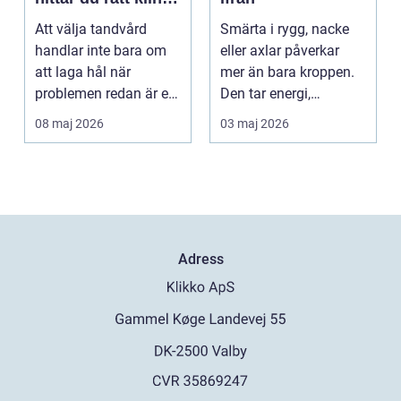
för långsiktig
Att välja tandvård
Smärta i rygg, nacke
munhälsa
handlar inte bara om
eller axlar påverkar
att laga hål när
mer än bara kroppen.
problemen redan är ett
Den tar energi,
faktum. Det handlar ...
koncentration och
08 maj 2026
03 maj 2026
lus...
Adress