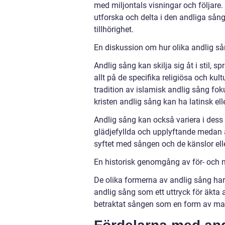
med miljontals visningar och följare.
utforska och delta i den andliga sånge
tillhörighet.
En diskussion om hur olika andlig sån
Andlig sång kan skilja sig åt i stil, 
allt på de specifika religiösa och ku
tradition av islamisk andlig sång fok
kristen andlig sång kan ha latinsk ell
Andlig sång kan också variera i des
glädjefyllda och upplyftande medan a
syftet med sången och de känslor el
En historisk genomgång av för- och 
De olika formerna av andlig sång har 
andlig sång som ett uttryck för äkta a
betraktat sången som en form av mani