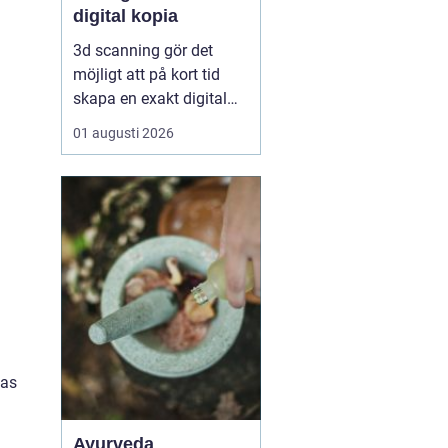
digital kopia
3d scanning gör det
möjligt att på kort tid
skapa en exakt digital
kopia av nästan vad
01 augusti 2026
som helst: en liten detalj,
en bil, en hel byggnad
eller en hel fabrik.
Tekniken används i dag
inom industri, bygg,
fastigheter, kulturarv och
infrastruktur för at...
vas
Ayurveda