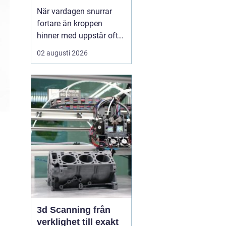
När vardagen snurrar
fortare än kroppen
hinner med uppstår ofta
spänningar, oro och
02 augusti 2026
trötthet som inte går att
vila bort på en helg.
Många börjar då söka
efter metoder som kan
skapa lugn på djupet,
inte bara i tankarna utan
också i kroppen. I den
sökn...
3d Scanning från
verklighet till exakt