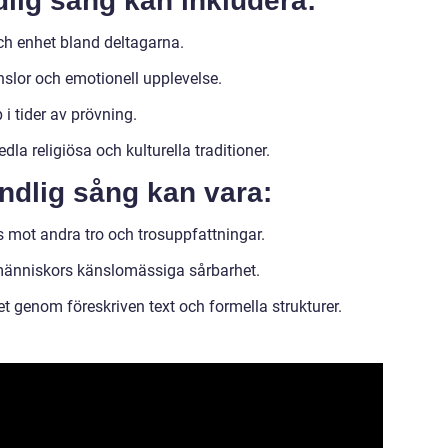
lig sång kan inkludera:
h enhet bland deltagarna.
nslor och emotionell upplevelse.
i tider av prövning.
edla religiösa och kulturella traditioner.
dlig sång kan vara:
ns mot andra tro och trosuppfattningar.
 människors känslomässiga sårbarhet.
t genom föreskriven text och formella strukturer.