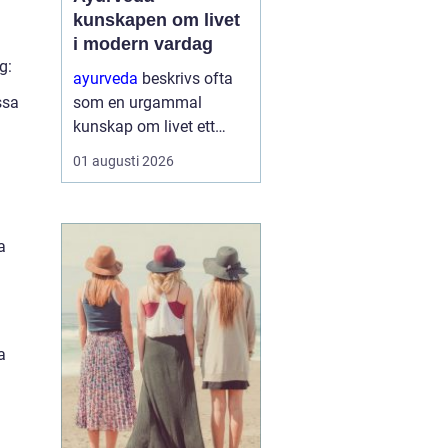
kunskapen om livet
i modern vardag
g:
ayurveda
beskrivs ofta
som en urgammal
ssa
kunskap om livet ett
praktiskt system för
01 augusti 2026
hälsa som förenar kropp,
sinne och omgivning. I
stället för att enbart
fokusera på symptom
a
försöker ayurvedan
förstå varf...
a