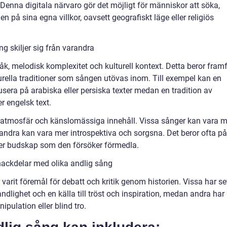
 Denna digitala närvaro gör det möjligt för människor att söka,
n på sina egna villkor, oavsett geografiskt läge eller religiös
g skiljer sig från varandra
språk, melodisk komplexitet och kulturell kontext. Detta beror fram
lturella traditioner som sången utövas inom. Till exempel kan en
usera på arabiska eller persiska texter medan en tradition av
er engelsk text.
s atmosfär och känslomässiga innehåll. Vissa sånger kan vara m
ndra kan vara mer introspektiva och sorgsna. Det beror ofta på
ler budskap som den försöker förmedla.
nackdelar med olika andlig sång
varit föremål för debatt och kritik genom historien. Vissa har se
ndlighet och en källa till tröst och inspiration, medan andra har
pulation eller blind tro.