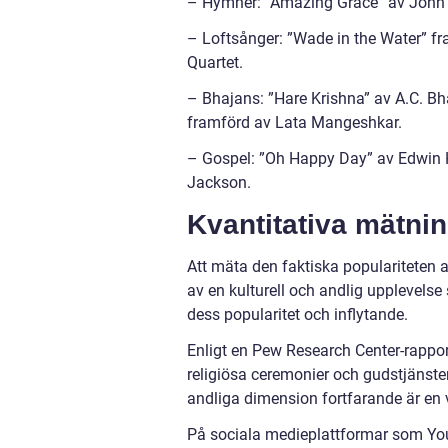
– Hymner: ”Amazing Grace” av John N
– Loftsånger: ”Wade in the Water” fr
Quartet.
– Bhajans: ”Hare Krishna” av A.C. 
framförd av Lata Mangeshkar.
– Gospel: ”Oh Happy Day” av Edwin 
Jackson.
Kvantitativa mätni
Att mäta den faktiska populariteten 
av en kulturell och andlig upplevelse 
dess popularitet och inflytande.
Enligt en Pew Research Center-rappor
religiösa ceremonier och gudstjänster
andliga dimension fortfarande är en 
På sociala medieplattformar som Yo