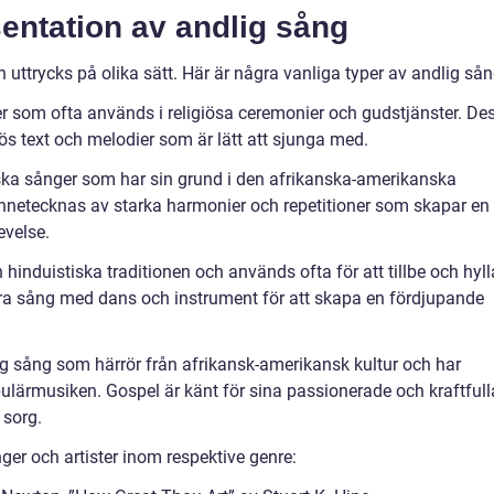
entation av andlig sång
uttrycks på olika sätt. Här är några vanliga typer av andlig sån
r som ofta används i religiösa ceremonier och gudstjänster. De
iös text och melodier som är lätt att sjunga med.
ska sånger som har sin grund i den afrikanska-amerikanska
ännetecknas av starka harmonier och repetitioner som skapar en
evelse.
 hinduistiska traditionen och används ofta för att tillbe och hyll
a sång med dans och instrument för att skapa en fördjupande
ig sång som härrör från afrikansk-amerikansk kultur och har
lärmusiken. Gospel är känt för sina passionerade och kraftfull
 sorg.
ger och artister inom respektive genre: