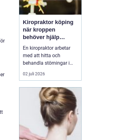
Kiropraktor köping
när kroppen
behöver hjälp
för
tillbaka
En kiropraktor arbetar
med att hitta och
behandla störningar i
kroppens leder, muskler
02 juli 2026
er
och nervsystem. Målet
är ofta enkelt: mindre
smärta, bättre rörlighet
och en vardag som
fungerar igen.
tt
Kiropraktik passar
många som kämpar
med återkommande
ryggont...