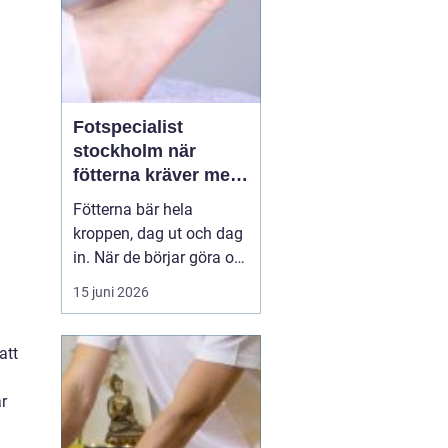
Fotspecialist
stockholm när
fötterna kräver mer
än vanliga sulor
Fötterna bär hela
kroppen, dag ut och dag
in. När de börjar göra ont
påverkas mer än bara
15 juni 2026
stegen sömn, träning,
arbete och humör kan bli
lidande. Många försöker
att
länge med egenvård,
inlägg från sportbutiken
r
eller vila, men