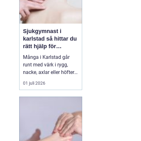
Sjukgymnast i
karlstad så hittar du
rätt hjälp för
kroppen
Många i Karlstad går
runt med värk i rygg,
nacke, axlar eller höfter
utan att söka hjälp.
01 juli 2026
Andra har råkat ut för en
idrottsskada eller
plötsligt fått huvudvärk
och yrsel som vägrar
släppa. En legitimerad
sjukgymnast kan då
göra stor skillnad.
Genom n...