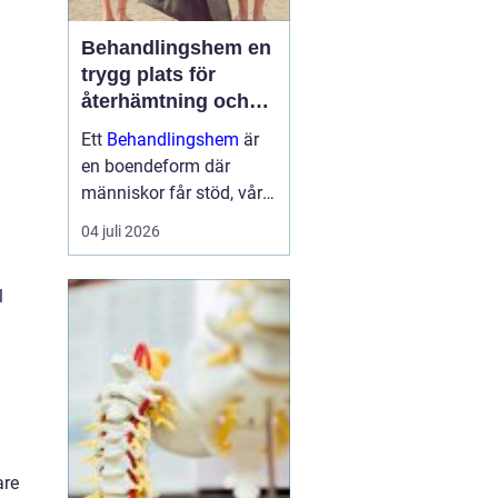
Behandlingshem en
trygg plats för
återhämtning och
förändring
Ett
Behandlingshem
är
en boendeform där
människor får stöd, vård
och struktur under en
04 juli 2026
period i livet när det
egna nätverket eller
l
öppenvården inte räcker.
Målet är att skapa
trygghet, stabilitet och
förutsättni...
are