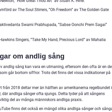
ewton, ”How Great Thou Art” av Stuart K. Hine.
amförd av The Soul Stirrers, ”Oh Freedom” av The Golden Gate
Bhaktivedanta Swami Prabhupada, ”Sabse Oonchi Prem Sagai”
Hawkins Singers, ”Take My Hand, Precious Lord” av Mahalia
ngar om andlig sång
av andlig sång kan vara en utmaning, eftersom den ofta är en de
som går bortom siffror. Trots det finns det vissa indikationer på
t från 2018 deltar mer än hälften av amerikanerna regelbundet i
, där andliga sånger ofta sjungs. Detta tyder på att sångens
viktig del av många människors andliga praxis.
uTube finns det också en mängd olika andliga sånger och sång