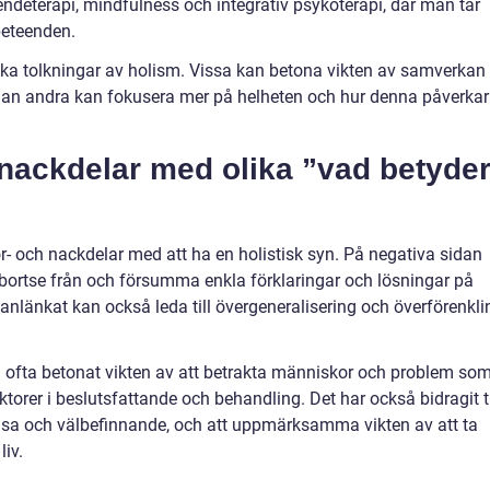
ndeterapi, mindfulness och integrativ psykoterapi, där man tar
beteenden.
olika tolkningar av holism. Vissa kan betona vikten av samverkan
edan andra kan fokusera mer på helheten och hur denna påverkar
 nackdelar med olika ”vad betyde
för- och nackdelar med att ha en holistisk syn. På negativa sidan
t bortse från och försumma enkla förklaringar och lösningar på
nlänkat kan också leda till övergeneralisering och överförenkli
yn ofta betonat vikten av att betrakta människor och problem so
faktorer i beslutsfattande och behandling. Det har också bidragit ti
älsa och välbefinnande, och att uppmärksamma vikten av att ta
iv.