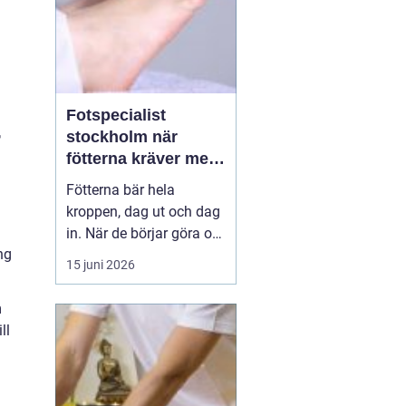
Fotspecialist
r
stockholm när
fötterna kräver mer
än vanliga sulor
Fötterna bär hela
kroppen, dag ut och dag
in. När de börjar göra ont
ng
påverkas mer än bara
15 juni 2026
stegen sömn, träning,
arbete och humör kan bli
m
lidande. Många försöker
ll
länge med egenvård,
inlägg från sportbutiken
eller vila, men