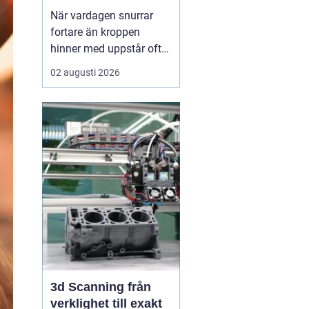
När vardagen snurrar
fortare än kroppen
hinner med uppstår ofta
spänningar, oro och
02 augusti 2026
trötthet som inte går att
vila bort på en helg.
Många börjar då söka
efter metoder som kan
skapa lugn på djupet,
inte bara i tankarna utan
också i kroppen. I den
sökn...
3d Scanning från
verklighet till exakt