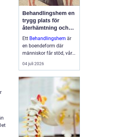
Behandlingshem en
trygg plats för
återhämtning och
förändring
Ett
Behandlingshem
är
en boendeform där
människor får stöd, vård
och struktur under en
04 juli 2026
period i livet när det
egna nätverket eller
öppenvården inte räcker.
Målet är att skapa
r
trygghet, stabilitet och
förutsättni...
än
Det