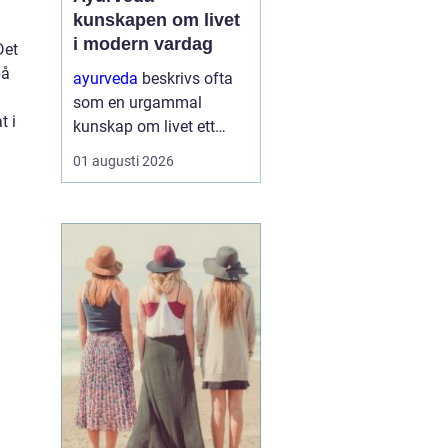
kunskapen om livet
i modern vardag
Det
på
ayurveda
beskrivs ofta
som en urgammal
t i
kunskap om livet ett
praktiskt system för
01 augusti 2026
hälsa som förenar kropp,
sinne och omgivning. I
stället för att enbart
fokusera på symptom
försöker ayurvedan
förstå varf...