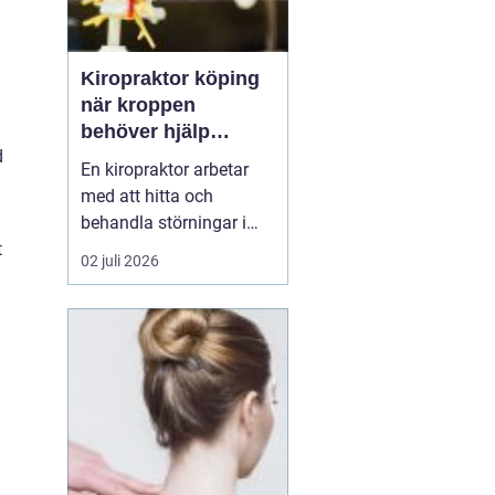
Kiropraktor köping
när kroppen
behöver hjälp
d
tillbaka
En kiropraktor arbetar
med att hitta och
behandla störningar i
t
kroppens leder, muskler
02 juli 2026
och nervsystem. Målet
är ofta enkelt: mindre
smärta, bättre rörlighet
och en vardag som
fungerar igen.
Kiropraktik passar
många som kämpar
med återkommande
ryggont...