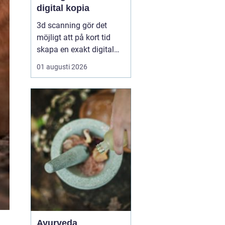
digital kopia
3d scanning gör det
möjligt att på kort tid
skapa en exakt digital
kopia av nästan vad
01 augusti 2026
som helst: en liten detalj,
en bil, en hel byggnad
eller en hel fabrik.
Tekniken används i dag
inom industri, bygg,
fastigheter, kulturarv och
infrastruktur för at...
Ayurveda