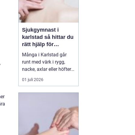
Sjukgymnast i
karlstad så hittar du
rätt hjälp för
kroppen
Många i Karlstad går
.
runt med värk i rygg,
nacke, axlar eller höfter
utan att söka hjälp.
01 juli 2026
Andra har råkat ut för en
idrottsskada eller
mer
plötsligt fått huvudvärk
ära
och yrsel som vägrar
släppa. En legitimerad
sjukgymnast kan då
göra stor skillnad.
Genom n...