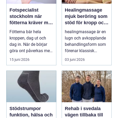
Fotspecialist
Healingmassage
stockholm när
mjuk beröring som
fötterna kräver mer
stöd för kropp och
än vanliga sulor
själ
Fötterna bär hela
healingmassage är en
kroppen, dag ut och
lugn och avkopplande
dag in. När de börjar
behandlingsform som
göra ont påverkas mer
förenar klassisk
än bara stegen sö...
massage med
15 juni 2026
03 juni 2026
energibas...
Stödstrumpor
Rehab i svedala
funktion, hälsa och
vägen tillbaka till