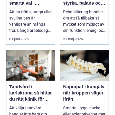
smarta val i
styrka, balans och
vardagen
vardag
Att ha trötta, tunga eller
Rehabilitering handlar
svullna ben är
om att få tillbaka så
vanligare än många
mycket som möjligt av
tror. Långa arbetsdagar
sin funktion, energi och
på hårda golv, ...
trygghet...
01 juni 2026
31 maj 2026
Tandvård i
Naprapat i kungälv
karlskrona så hittar
när kroppen säger
du rätt klinik för
ifrån
långsiktig
Att välja tandvård
Smärta i rygg, nacke
munhälsa
handlar inte bara om
eller axlar påverkar mer