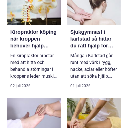
Kiropraktor köping
Sjukgymnast i
när kroppen
karlstad så hittar
behöver hjälp
du rätt hjälp för
tillbaka
kroppen
En kiropraktor arbetar
Många i Karlstad går
med att hitta och
runt med värk i rygg,
behandla störningar i
nacke, axlar eller höfter
kroppens leder, muskler
utan att söka hjälp.
och nervsyste...
Andra har ...
02 juli 2026
01 juli 2026