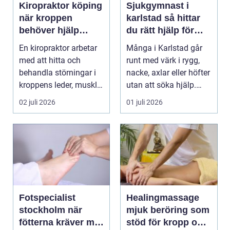
Kiropraktor köping
Sjukgymnast i
när kroppen
karlstad så hittar
behöver hjälp
du rätt hjälp för
tillbaka
kroppen
En kiropraktor arbetar
Många i Karlstad går
med att hitta och
runt med värk i rygg,
behandla störningar i
nacke, axlar eller höfter
kroppens leder, muskler
utan att söka hjälp.
och nervsyste...
Andra har ...
02 juli 2026
01 juli 2026
Fotspecialist
Healingmassage
stockholm när
mjuk beröring som
fötterna kräver mer
stöd för kropp och