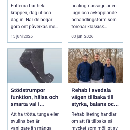
än vanliga sulor
själ
Fötterna bär hela
healingmassage är en
kroppen, dag ut och
lugn och avkopplande
dag in. När de börjar
behandlingsform som
göra ont påverkas mer
förenar klassisk
än bara stegen sö...
massage med
15 juni 2026
03 juni 2026
energibas...
Stödstrumpor
Rehab i svedala
funktion, hälsa och
vägen tillbaka till
smarta val i
styrka, balans och
vardagen
vardag
Att ha trötta, tunga eller
Rehabilitering handlar
svullna ben är
om att få tillbaka så
vanligare än många
mycket som möjligt av