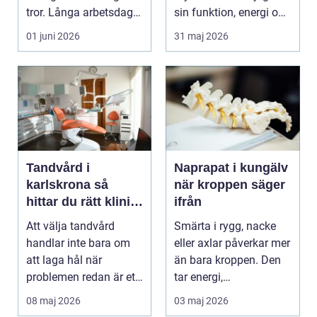
tror. Långa arbetsdagar
sin funktion, energi och
på hårda golv, ...
trygghet...
01 juni 2026
31 maj 2026
Tandvård i
Naprapat i kungälv
karlskrona så
när kroppen säger
hittar du rätt klinik
ifrån
för långsiktig
Att välja tandvård
Smärta i rygg, nacke
munhälsa
handlar inte bara om
eller axlar påverkar mer
att laga hål när
än bara kroppen. Den
problemen redan är ett
tar energi,
faktum. Det handlar ...
koncentration och lus...
08 maj 2026
03 maj 2026