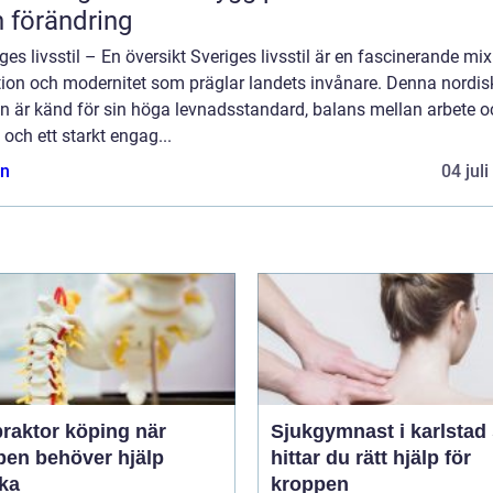
 förändring
ges livsstil – En översikt Sveriges livsstil är en fascinerande mix
ition och modernitet som präglar landets invånare. Denna nordis
on är känd för sin höga levnadsstandard, balans mellan arbete o
d, och ett starkt engag...
n
04 jul
raktor köping när
Sjukgymnast i karlstad så
pen behöver hjälp
hittar du rätt hjälp för
aka
kroppen