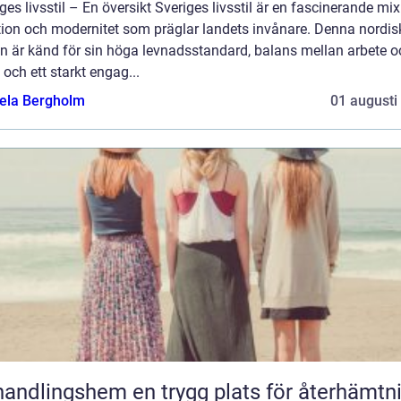
ges livsstil – En översikt Sveriges livsstil är en fascinerande mix
ition och modernitet som präglar landets invånare. Denna nordis
on är känd för sin höga levnadsstandard, balans mellan arbete o
d, och ett starkt engag...
ela Bergholm
01 augusti
gshem en trygg plats för återhämtning