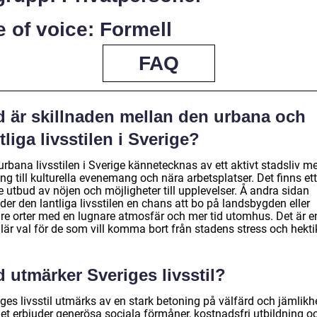
 of voice: Formell
FAQ
d är skillnaden mellan den urbana och
tliga livsstilen i Sverige?
rbana livsstilen i Sverige kännetecknas av ett aktivt stadsliv m
ång till kulturella evenemang och nära arbetsplatser. Det finns ett
e utbud av nöjen och möjligheter till upplevelser. Å andra sidan
der den lantliga livsstilen en chans att bo på landsbygden eller
re orter med en lugnare atmosfär och mer tid utomhus. Det är e
lär val för de som vill komma bort från stadens stress och hekti
 utmärker Sveriges livsstil?
ges livsstil utmärks av en stark betoning på välfärd och jämlikh
et erbjuder generösa sociala förmåner, kostnadsfri utbildning o