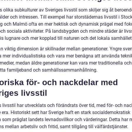
s olika subkulturer av Sveriges livsstil som skiljer sig åt beroen
ålder och intressen. Till exempel har storstädernas livsstil i Sto
g och Malmö ofta en mer hektisk och dynamisk prägel med fok
och sociala aktiviteter. På landsbygden och mindre städer är livs
is lugnare och mer kopplad till naturen och det lokala samhället
n viktig dimension är skillnader mellan generationer. Yngre sve
a mer individualistiska och vara mer benägna att använda tekni
 medier, medan äldre generationer kan vara mer traditionella och
tta familjeband och samhällssammanhållning.
oriska för- och nackdelar med
iges livsstil
 livsstil har utvecklats och förändrats över tid, med för- och na
e era. Historiskt sett har Sverige haft en stark socialdemokratisk
n som präglat landets levnadsvillkor och värderingar. Detta har 
s mellan arbetsliv och fritid, samt tillgång till välfärdstjänster.