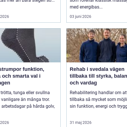
påverkas mer än bara stegen sö...
som förenar klassisk massa
med energibas...
i 2026
03 juni 2026
umpor funktion,
Rehab i svedala vägen
 och smarta val i
tillbaka till styrka, bala
agen
och vardag
 trötta, tunga eller svullna
Rehabilitering handlar om at
 vanligare än många tror.
tillbaka så mycket som möjli
 arbetsdagar på hårda golv,
sin funktion, energi och trygg
i 2026
31 maj 2026