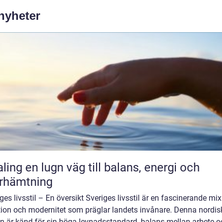
 nyheter
äg till balans, energi och
rhämtning
ges livsstil – En översikt Sveriges livsstil är en fascinerande mix
ition och modernitet som präglar landets invånare. Denna nordis
on är känd för sin höga levnadsstandard, balans mellan arbete o