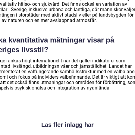
alitativ hälso- och sjukvård. Det finns också en variation av
tilar i Sverige, inklusive urbana och lantliga, där människor väljer
tingen i storstäder med aktivt stadsliv eller på landsbygden för 
a av naturen och en mer avslappnad atmosfär.
ka kvantitativa mätningar visar på
riges livsstil?
ge rankas högt internationellt när det gäller indikatorer som
äntad livslängd, utbildningsnivåer och jämställdhet. Landet har
ementerat en välfungerande samhällsstruktur med en välbalans
omi och fokus på individers välbefinnande. Det är viktigt att k
 att det också finns utmaningar och områden för förbättring, so
pelvis psykisk ohälsa och integration av nyanlända.
Läs fler inlägg här