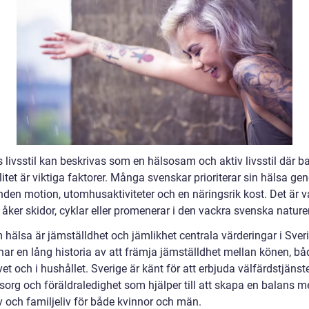
 livsstil kan beskrivas som en hälsosam och aktiv livsstil där b
itet är viktiga faktorer. Många svenskar prioriterar sin hälsa g
nden motion, utomhusaktiviteter och en näringsrik kost. Det är v
åker skidor, cyklar eller promenerar i den vackra svenska nature
hälsa är jämställdhet och jämlikhet centrala värderingar i Sveri
har en lång historia av att främja jämställdhet mellan könen, b
vet och i hushållet. Sverige är känt för att erbjuda välfärdstjäns
org och föräldraledighet som hjälper till att skapa en balans m
v och familjeliv för både kvinnor och män.