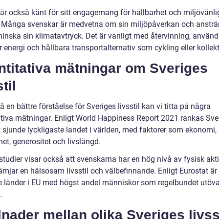
 är också känt för sitt engagemang för hållbarhet och miljövänli
. Många svenskar är medvetna om sin miljöpåverkan och ansträ
 minska sin klimatavtryck. Det är vanligt med återvinning, använ
 energi och hållbara transportalternativ som cykling eller kollekti
ntitativa mätningar om Sveriges
til
få en bättre förståelse för Sveriges livsstil kan vi titta på några
ativa mätningar. Enligt World Happiness Report 2021 rankas Sve
 sjunde lyckligaste landet i världen, med faktorer som ekonomi, 
ihet, generositet och livslängd.
udier visar också att svenskarna har en hög nivå av fysisk aktiv
rämjar en hälsosam livsstil och välbefinnande. Enligt Eurostat är
de länder i EU med högst andel människor som regelbundet utöva
.
lnader mellan olika Sveriges livss