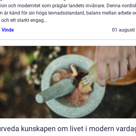
ition och modernitet som präglar landets invånare. Denna nordis
on är känd för sin höga levnadsstandard, balans mellan arbete o
d, och ett starkt engag...
 Vinde
01 augusti
Ayurveda kunskapen om livet i modern varda