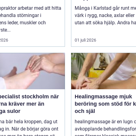
opraktor arbetar med att hitta
Många i Karlstad går runt m
handla störningar i
värk i rygg, nacke, axlar eller
ns leder, muskler och
utan att söka hjälp. Andra har
ste...
 2026
01 juli 2026
ecialist stockholm när
Healingmassage mjuk
rna kräver mer än
beröring som stöd för 
ga sulor
och själ
na bär hela kroppen, dag ut
healingmassage är en lugn 
g in. När de börjar göra ont
avkopplande behandlingsfo