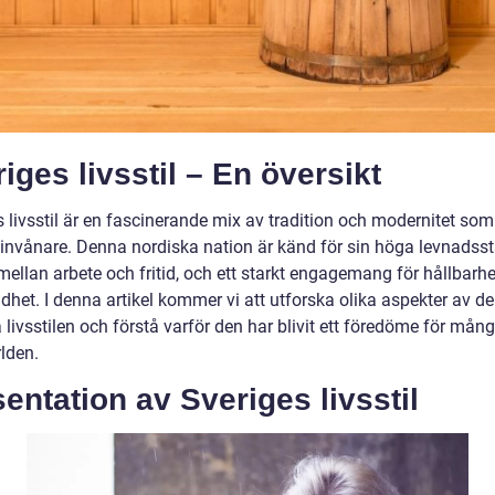
iges livsstil – En översikt
 livsstil är en fascinerande mix av tradition och modernitet som
 invånare. Denna nordiska nation är känd för sin höga levnadss
mellan arbete och fritid, och ett starkt engagemang för hållbarh
dhet. I denna artikel kommer vi att utforska olika aspekter av d
livsstilen och förstå varför den har blivit ett föredöme för mång
lden.
entation av Sveriges livsstil