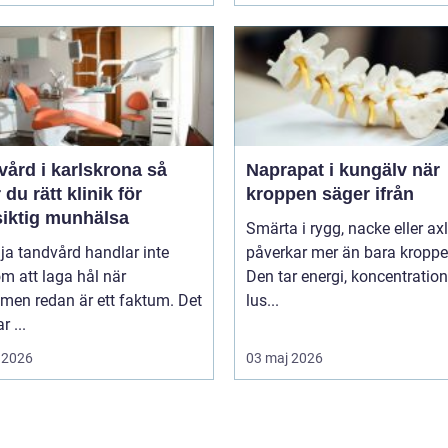
ård i karlskrona så
Naprapat i kungälv när
r du rätt klinik för
kroppen säger ifrån
siktig munhälsa
Smärta i rygg, nacke eller ax
lja tandvård handlar inte
påverkar mer än bara kroppe
m att laga hål när
Den tar energi, koncentratio
men redan är ett faktum. Det
lus...
r ...
 2026
03 maj 2026