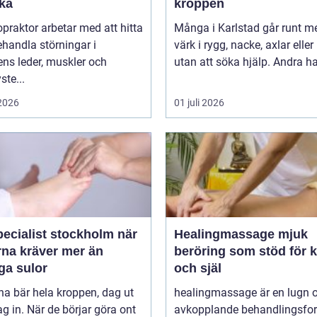
aka
kroppen
opraktor arbetar med att hitta
Många i Karlstad går runt m
handla störningar i
värk i rygg, nacke, axlar eller
ns leder, muskler och
utan att söka hjälp. Andra har
ste...
 2026
01 juli 2026
ecialist stockholm när
Healingmassage mjuk
rna kräver mer än
beröring som stöd för 
ga sulor
och själ
na bär hela kroppen, dag ut
healingmassage är en lugn 
g in. När de börjar göra ont
avkopplande behandlingsfo