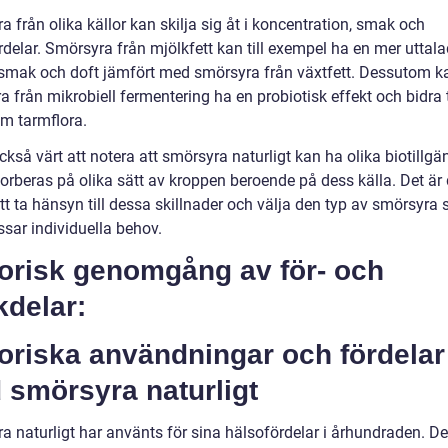
 från olika källor kan skilja sig åt i koncentration, smak och
delar. Smörsyra från mjölkfett kan till exempel ha en mer uttala
smak och doft jämfört med smörsyra från växtfett. Dessutom k
 från mikrobiell fermentering ha en probiotisk effekt och bidra t
m tarmflora.
ckså värt att notera att smörsyra naturligt kan ha olika biotillgä
orberas på olika sätt av kroppen beroende på dess källa. Det är 
att ta hänsyn till dessa skillnader och välja den typ av smörsyra
ssar individuella behov.
torisk genomgång av för- och
kdelar:
oriska användningar och fördelar
 smörsyra naturligt
a naturligt har använts för sina hälsofördelar i århundraden. De