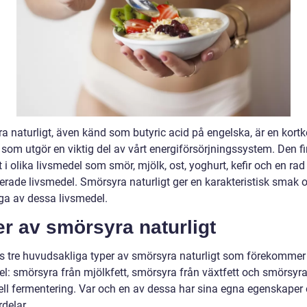
a naturligt, även känd som butyric acid på engelska, är en kort
 som utgör en viktig del av vårt energiförsörjningssystem. Den f
t i olika livsmedel som smör, mjölk, ost, yoghurt, kefir och en rad
erade livsmedel. Smörsyra naturligt ger en karakteristisk smak 
nga av dessa livsmedel.
r av smörsyra naturligt
ns tre huvudsakliga typer av smörsyra naturligt som förekommer 
el: smörsyra från mjölkfett, smörsyra från växtfett och smörsyra
ell fermentering. Var och en av dessa har sina egna egenskaper
delar.