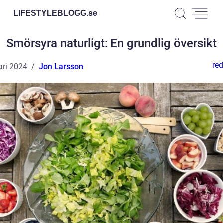
LIFESTYLEBLOGG.
se
Smörsyra naturligt: En grundlig översikt
red
ari 2024
Jon Larsson