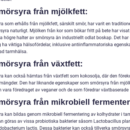
mörsyra från mjölkfett:
 som erhålls från mjölkfett, särskilt smör, har varit en traditione
rsyra naturligt. Mjölken från kor som bökar fritt på bete har visat
a högre halter av smörsyra än industriellt odlat boskap. Det har
g ha viktiga hälsofördelar, inklusive antiinflammatoriska egensk
rad tarmhälsa.
mörsyra från växtfett:
a kan också hämtas från växtfett som kokosolja, där den före
mängder. Den har liknande egenskaper som smörsyra från mjölk
 vara föredraget av veganer och de som föredrar växtbaserade k
mörsyra från mikrobiell fermenter
a kan bildas genom mikrobiell fermentering av kolhydrater i ta
an göras av vissa probiotiska bakterier såsom Lactobacillus pl
idobacterium lactis. Dessa bakterier kan också tillverka smörsy