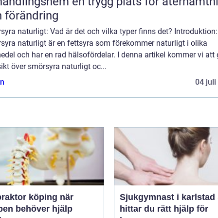
gshem en trygg plats för återhämtning
 förändring
yra naturligt: Vad är det och vilka typer finns det? Introduktion:
yra naturligt är en fettsyra som förekommer naturligt i olika
edel och har en rad hälsofördelar. I denna artikel kommer vi att
ikt över smörsyra naturligt oc...
n
04 jul
raktor köping när
Sjukgymnast i karlstad så
pen behöver hjälp
hittar du rätt hjälp för