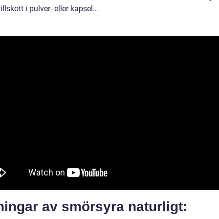
tillskott i pulver- eller kapsel…
ingar av smörsyra naturligt: