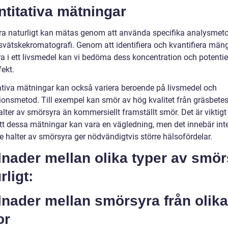
titativa mätningar
a naturligt kan mätas genom att använda specifika analysmet
vätskekromatografi. Genom att identifiera och kvantifiera män
a i ett livsmedel kan vi bedöma dess koncentration och potentie
ekt.
ativa mätningar kan också variera beroende på livsmedel och
ionsmetod. Till exempel kan smör av hög kvalitet från gräsbete
lter av smörsyra än kommersiellt framställt smör. Det är viktigt 
tt dessa mätningar kan vara en vägledning, men det innebär inte 
e halter av smörsyra ger nödvändigtvis större hälsofördelar.
lnader mellan olika typer av smö
rligt:
lnader mellan smörsyra från olika
or