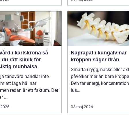
ård i karlskrona så
Naprapat i kungälv när
r du rätt klinik för
kroppen säger ifrån
siktig munhälsa
Smärta i rygg, nacke eller ax
lja tandvård handlar inte
påverkar mer än bara kroppe
m att laga hål när
Den tar energi, koncentratio
men redan är ett faktum. Det
lus...
r ...
 2026
03 maj 2026