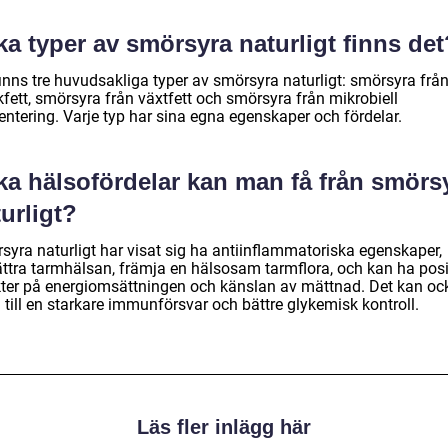
ka typer av smörsyra naturligt finns det
finns tre huvudsakliga typer av smörsyra naturligt: smörsyra frå
fett, smörsyra från växtfett och smörsyra från mikrobiell
entering. Varje typ har sina egna egenskaper och fördelar.
ka hälsofördelar kan man få från smörs
urligt?
syra naturligt har visat sig ha antiinflammatoriska egenskaper,
ättra tarmhälsan, främja en hälsosam tarmflora, och kan ha posi
kter på energiomsättningen och känslan av mättnad. Det kan oc
 till en starkare immunförsvar och bättre glykemisk kontroll.
Läs fler inlägg här