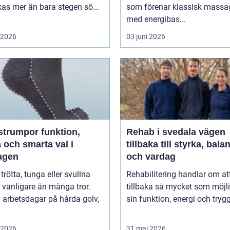
påverkas mer än bara stegen sö...
som förenar klassisk massa
med energibas...
i 2026
03 juni 2026
umpor funktion,
Rehab i svedala vägen
 och smarta val i
tillbaka till styrka, bala
agen
och vardag
 trötta, tunga eller svullna
Rehabilitering handlar om at
 vanligare än många tror.
tillbaka så mycket som möjli
 arbetsdagar på hårda golv,
sin funktion, energi och trygg
i 2026
31 maj 2026