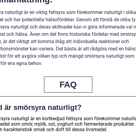
 naturligt är en viktig fettsyra som förekommer naturligt i olika
l och har potentiella hälsofördelar. Genom att förstå de olika t
yra naturligt och deras skillnader kan vi göra informerade val n
kost och hälsa. Även om det finns historiska fördelar med smörsy
t, är det viktigt att komma ihåg att individuella reaktioner och
ionsmönster kan variera. Det bästa är att rådgöra med en häls
etist för att avgöra vilken typ och mängd smörsyra naturligt som
 för ens egna behov.
FAQ
d är smörsyra naturligt?
syra naturligt är en kortkedjad fettsyra som förekommer naturlig
medel som smör, mjölk, ost, yoghurt och fermenterade produkter.
n karakteristisk smak och doft till dessa livsmedel.