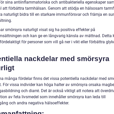
för sina antiinflammatoriska och antibakteriella egenskaper sam
al att förbättra tarmhälsan. Genom att stödja en hälsosam tarmf
a naturligt bidra till en starkare immunförsvar och främja en su
tning.
ar smörsyra naturligt visat sig ha positiva effekter på
msättningen och kan ge en långvarig känsla av mättnad. Detta 
 fördelaktigt för personer som vill gå ner i vikt eller förbättra gly
.
entiella nackdelar med smörsyra
rligt
ina många fördelar finns det vissa potentiella nackdelar med sm
gt. För vissa individer kan höga halter av smörsyra orsaka magbe
sbildning och diarré. Det är också viktigt att notera att överdri
ion av feta livsmedel som innehåller smörsyra kan leda till
gång och andra negativa hälsoeffekter.
manfattning: