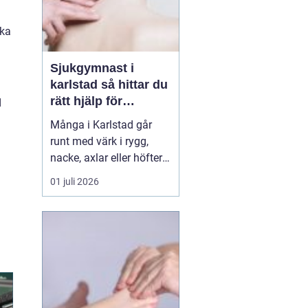
aka
Sjukgymnast i
karlstad så hittar du
rätt hjälp för
d
kroppen
Många i Karlstad går
runt med värk i rygg,
nacke, axlar eller höfter
utan att söka hjälp.
01 juli 2026
Andra har råkat ut för en
idrottsskada eller
plötsligt fått huvudvärk
och yrsel som vägrar
släppa. En legitimerad
sjukgymnast kan då
göra stor skillnad.
Genom n...