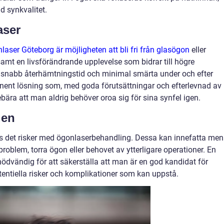
ad synkvalitet.
aser
aser Göteborg är möjligheten att bli fri från glasögon
eller
samt en livsförändrande upplevelse som bidrar till högre
rar snabb återhämtningstid och minimal smärta under och efter
nent lösning som, med goda förutsättningar och efterlevnad av
ära att man aldrig behöver oroa sig för sina synfel igen.
den
ns det risker med ögonlaserbehandling. Dessa kan innefatta men
sproblem, torra ögon eller behovet av ytterligare operationer. En
ödvändig för att säkerställa att man är en god kandidat för
otentiella risker och komplikationer som kan uppstå.