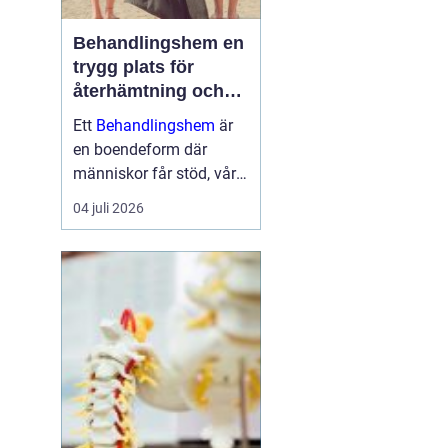
Behandlingshem en
trygg plats för
återhämtning och
förändring
Ett
Behandlingshem
är
en boendeform där
människor får stöd, vård
och struktur under en
04 juli 2026
period i livet när det
egna nätverket eller
öppenvården inte räcker.
Målet är att skapa
trygghet, stabilitet och
förutsättni...