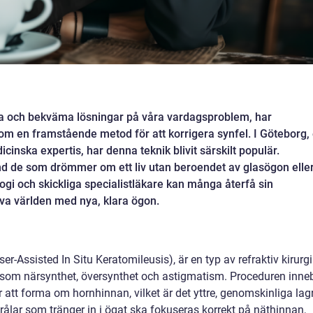
tiva och bekväma lösningar på våra vardagsproblem, har
om en framstående metod för att korrigera synfel. I Göteborg,
cinska expertis, har denna teknik blivit särskilt populär.
and de som drömmer om ett liv utan beroendet av glasögon elle
gi och skickliga specialistläkare kan många återfå sin
va världen med nya, klara ögon.
-Assisted In Situ Keratomileusis), är en typ av refraktiv kirurgi
l som närsynthet, översynthet och astigmatism. Proceduren inne
r att forma om hornhinnan, vilket är det yttre, genomskinliga lag
trålar som tränger in i ögat ska fokuseras korrekt på näthinnan,