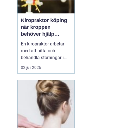
Kiropraktor köping
när kroppen
behöver hjälp
tillbaka
En kiropraktor arbetar
med att hitta och
behandla störningar i
kroppens leder, muskler
02 juli 2026
och nervsystem. Målet
är ofta enkelt: mindre
smärta, bättre rörlighet
och en vardag som
fungerar igen.
Kiropraktik passar
många som kämpar
med återkommande
ryggont...