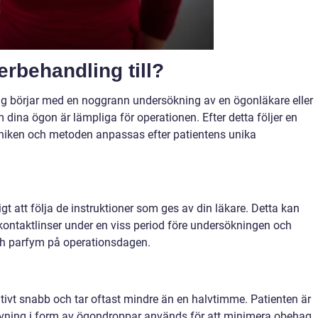
rbehandling till?
g börjar med en noggrann undersökning av en ögonläkare eller
m dina ögon är lämpliga för operationen. Efter detta följer en
ekniken och metoden anpassas efter patientens unika
gt att följa de instruktioner som ges av din läkare. Detta kan
 kontaktlinser under en viss period före undersökningen och
ch parfym på operationsdagen.
tivt snabb och tar oftast mindre än en halvtimme. Patienten är
vning i form av ögondroppar används för att minimera obehag.