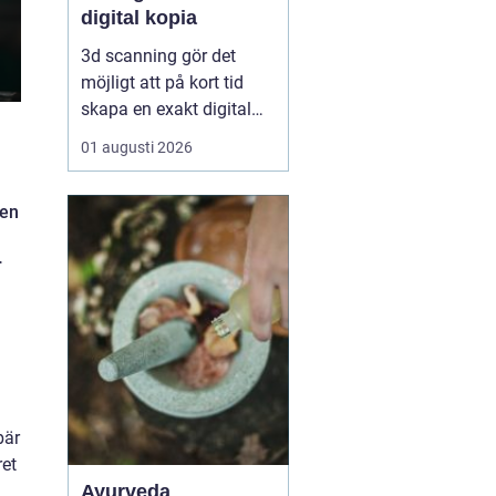
digital kopia
3d scanning gör det
möjligt att på kort tid
skapa en exakt digital
kopia av nästan vad
01 augusti 2026
som helst: en liten detalj,
en bil, en hel byggnad
 en
eller en hel fabrik.
Tekniken används i dag
r
inom industri, bygg,
fastigheter, kulturarv och
infrastruktur för at...
bär
ret
Ayurveda