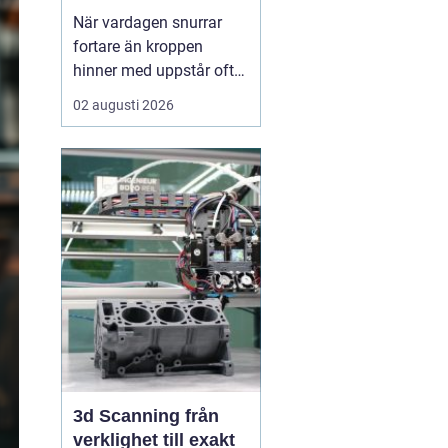
När vardagen snurrar
fortare än kroppen
hinner med uppstår ofta
spänningar, oro och
02 augusti 2026
trötthet som inte går att
vila bort på en helg.
Många börjar då söka
efter metoder som kan
skapa lugn på djupet,
inte bara i tankarna utan
också i kroppen. I den
sökn...
3d Scanning från
verklighet till exakt