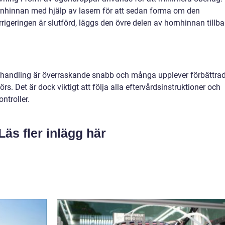
rnhinnan med hjälp av lasern för att sedan forma om den
rigeringen är slutförd, läggs den övre delen av hornhinnan tillb
ehandling är överraskande snabb och många upplever förbättra
 Det är dock viktigt att följa alla eftervårdsinstruktioner och
ntroller.
Läs fler inlägg här