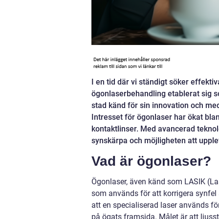
I en tid där vi ständigt söker effek
ögonlaserbehandling etablerat sig s
stad känd för sin innovation och medi
Intresset för ögonlaser har ökat bl
kontaktlinser. Med avancerad teknolo
synskärpa och möjligheten att upple
Vad är ögonlaser?
Ögonlaser, även känd som LASIK (Laser
som används för att korrigera synfe
att en specialiserad laser används fö
på ögats framsida. Målet är att ljuss