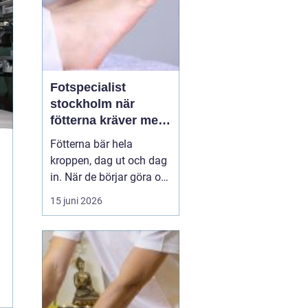
Fotspecialist
stockholm när
fötterna kräver mer
än vanliga sulor
Fötterna bär hela
kroppen, dag ut och dag
in. När de börjar göra ont
påverkas mer än bara
15 juni 2026
stegen sömn, träning,
arbete och humör kan bli
lidande. Många försöker
länge med egenvård,
inlägg från sportbutiken
eller vila, men