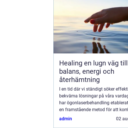
Healing en lugn väg till
balans, energi och
återhämtning
I en tid där vi ständigt söker effek
bekväma lösningar på våra varda
har ögonlaserbehandling etablera
en framstående metod för att korr
synfel. I Göteborg, en s...
admin
02 au