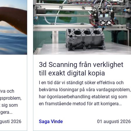
3d Scanning från verklighet
till exakt digital kopia
I en tid där vi ständigt söker effektiva och
bekväma lösningar på våra vardagsproblem,
tiva och
har ögonlaserbehandling etablerat sig som
gsproblem,
en framstående metod för att korrigera
t sig som
synfel. I Göteborg, en s...
igera
gusti 2026
Saga Vinde
01 augusti 2026