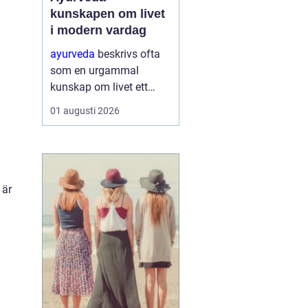
kunskapen om livet
i modern vardag
ayurveda
beskrivs ofta
som en urgammal
kunskap om livet ett
praktiskt system för
01 augusti 2026
hälsa som förenar kropp,
sinne och omgivning. I
stället för att enbart
fokusera på symptom
försöker ayurvedan
 är
förstå varf...