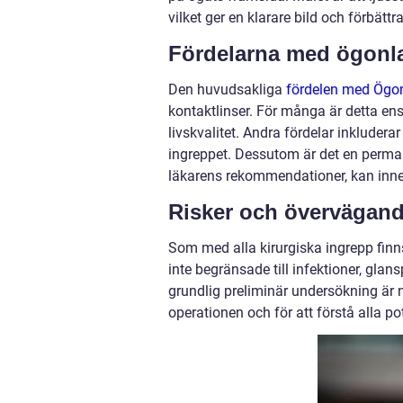
vilket ger en klarare bild och förbättr
Fördelarna med ögonl
Den huvudsakliga
fördelen med Ögonl
kontaktlinser. För många är detta en
livskvalitet. Andra fördelar inklude
ingreppet. Dessutom är det en perma
läkarens rekommendationer, kan inneb
Risker och övervägan
Som med alla kirurgiska ingrepp fin
inte begränsade till infektioner, glan
grundlig preliminär undersökning är n
operationen och för att förstå alla p