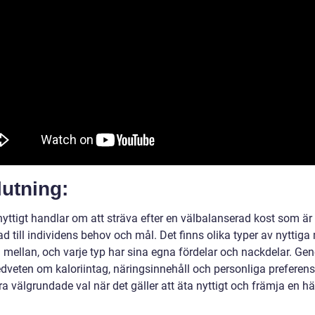
utning:
nyttigt handlar om att sträva efter en välbalanserad kost som är
 till individens behov och mål. Det finns olika typer av nyttiga 
a mellan, och varje typ har sina egna fördelar och nackdelar. Ge
dveten om kaloriintag, näringsinnehåll och personliga preferens
a välgrundade val när det gäller att äta nyttigt och främja en 