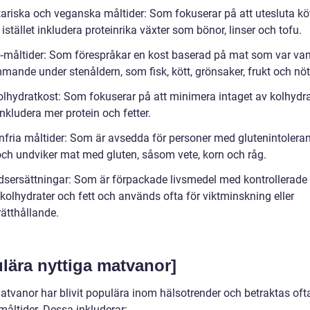
tariska och veganska måltider: Som fokuserar på att utesluta kö
 istället inkludera proteinrika växter som bönor, linser och tofu.
o-måltider: Som förespråkar en kost baserad på mat som var van
ande under stenåldern, som fisk, kött, grönsaker, frukt och nött
olhydratkost: Som fokuserar på att minimera intaget av kolhydr
 inkludera mer protein och fetter.
enfria måltider: Som är avsedda för personer med glutenintoleran
 och undviker mat med gluten, såsom vete, korn och råg.
idsersättningar: Som är förpackade livsmedel med kontrollerade k
 kolhydrater och fett och används ofta för viktminskning eller
rätthållande.
lära nyttiga matvanor]
atvanor har blivit populära inom hälsotrender och betraktas of
måltider. Dessa inkluderar: