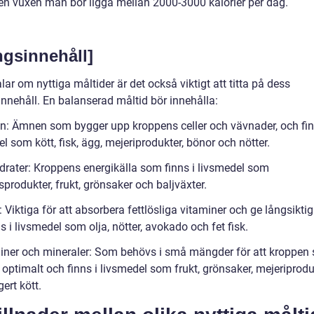
n vuxen man bör ligga mellan 2000-3000 kalorier per dag.
ngsinnehåll]
alar om nyttiga måltider är det också viktigt att titta på dess
innehåll. En balanserad måltid bör innehålla:
in: Ämnen som bygger upp kroppens celler och vävnader, och fin
l som kött, fisk, ägg, mejeriprodukter, bönor och nötter.
drater: Kroppens energikälla som finns i livsmedel som
sprodukter, frukt, grönsaker och baljväxter.
: Viktiga för att absorbera fettlösliga vitaminer och ge långsiktig
s i livsmedel som olja, nötter, avokado och fet fisk.
iner och mineraler: Som behövs i små mängder för att kroppen 
optimalt och finns i livsmedel som frukt, grönsaker, mejeriprodu
ert kött.