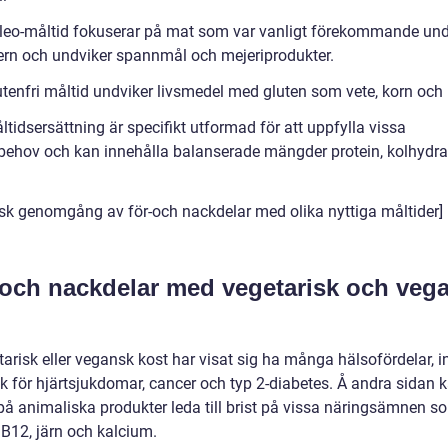
leo-måltid fokuserar på mat som var vanligt förekommande und
ern och undviker spannmål och mejeriprodukter.
utenfri måltid undviker livsmedel med gluten som vete, korn och 
tidsersättning är specifikt utformad för att uppfylla vissa
behov och kan innehålla balanserade mängder protein, kolhydra
risk genomgång av för-och nackdelar med olika nyttiga måltider]
 och nackdelar med vegetarisk och veg
]
arisk eller vegansk kost har visat sig ha många hälsofördelar, i
sk för hjärtsjukdomar, cancer och typ 2-diabetes. Å andra sidan 
 på animaliska produkter leda till brist på vissa näringsämnen s
 B12, järn och kalcium.