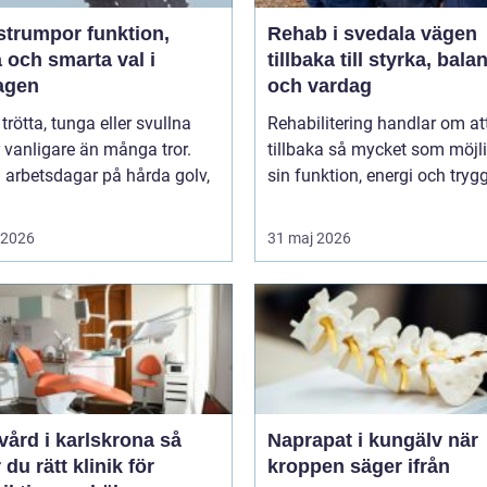
umpor funktion,
Rehab i svedala vägen
 och smarta val i
tillbaka till styrka, bala
agen
och vardag
 trötta, tunga eller svullna
Rehabilitering handlar om at
 vanligare än många tror.
tillbaka så mycket som möjli
 arbetsdagar på hårda golv,
sin funktion, energi och trygg
i 2026
31 maj 2026
ård i karlskrona så
Naprapat i kungälv när
r du rätt klinik för
kroppen säger ifrån