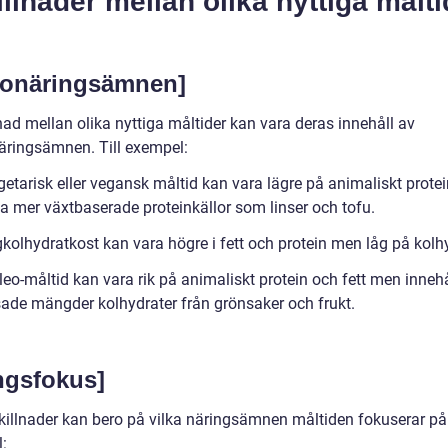
illnader mellan olika nyttiga målti
onäringsämnen]
nad mellan olika nyttiga måltider kan vara deras innehåll av
ringsämnen. Till exempel:
getarisk eller vegansk måltid kan vara lägre på animaliskt prote
la mer växtbaserade proteinkällor som linser och tofu.
kolhydratkost kan vara högre i fett och protein men låg på kolhy
leo-måltid kan vara rik på animaliskt protein och fett men inneh
ade mängder kolhydrater från grönsaker och frukt.
ngsfokus]
killnader kan bero på vilka näringsämnen måltiden fokuserar på.
: