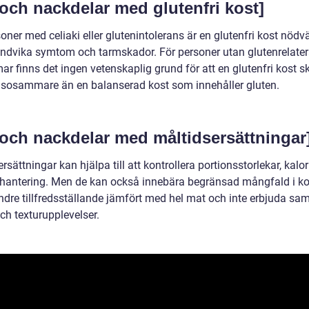
 och nackdelar med glutenfri kost]
oner med celiaki eller glutenintolerans är en glutenfri kost nödv
 undvika symtom och tarmskador. För personer utan glutenrelate
r finns det ingen vetenskaplig grund för att en glutenfri kost sk
lsosammare än en balanserad kost som innehåller gluten.
 och nackdelar med måltidsersättningar
rsättningar kan hjälpa till att kontrollera portionsstorlekar, kalor
thantering. Men de kan också innebära begränsad mångfald i ko
ndre tillfredsställande jämfört med hel mat och inte erbjuda s
ch texturupplevelser.