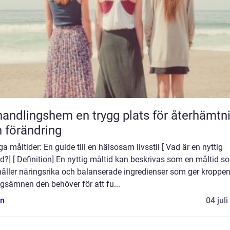
gshem en trygg plats för återhämtning
 förändring
ga måltider: En guide till en hälsosam livsstil [ Vad är en nyttig
d?] [ Definition] En nyttig måltid kan beskrivas som en måltid s
håller näringsrika och balanserade ingredienser som ger kroppe
gsämnen den behöver för att fu...
n
04 jul