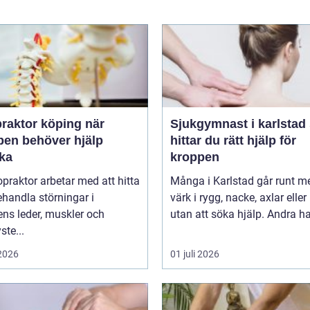
raktor köping när
Sjukgymnast i karlstad så
pen behöver hjälp
hittar du rätt hjälp för
aka
kroppen
opraktor arbetar med att hitta
Många i Karlstad går runt m
handla störningar i
värk i rygg, nacke, axlar eller
ns leder, muskler och
utan att söka hjälp. Andra har
ste...
 2026
01 juli 2026