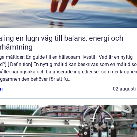
äg till balans, energi och
rhämtning
ga måltider: En guide till en hälsosam livsstil [ Vad är en nyttig
d?] [ Definition] En nyttig måltid kan beskrivas som en måltid s
håller näringsrika och balanserade ingredienser som ger kroppe
gsämnen den behöver för att fu...
n
02 augusti