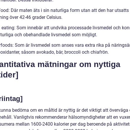
ood: Där maten äts i sin naturliga form utan att den har utsatts 
ning över 42-46 grader Celsius.
n eating: Som innebär att undvika processade livsmedel och ko
turliga och obehandlade livsmedel som möjligt.
rfoods: Som är livsmedel som anses vara extra rika på näring
ioxidanter, såsom avokado, bär, broccoli och chiafrön.
antitativa mätningar om nyttiga
ider]
iintag]
 kunna bedöma om en måltid är nyttig är det viktigt att överväga
nnehåll. Vanligtvis rekommenderar hälsomyndigheter att en vuxe
sumera mellan 1600-2400 kalorier per dag beroende på aktivitet