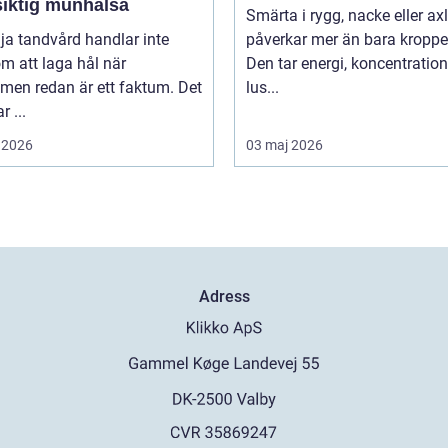
siktig munhälsa
Smärta i rygg, nacke eller ax
lja tandvård handlar inte
påverkar mer än bara kroppe
m att laga hål när
Den tar energi, koncentratio
men redan är ett faktum. Det
lus...
r ...
 2026
03 maj 2026
Adress