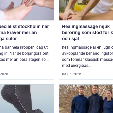
ecialist stockholm när
Healingmassage mjuk
rna kräver mer än
beröring som stöd för 
ga sulor
och själ
na bär hela kroppen, dag ut
healingmassage är en lugn 
g in. När de börjar göra ont
avkopplande behandlingsfo
påverkas mer än bara stegen sö...
som förenar klassisk massa
med energibas...
i 2026
03 juni 2026