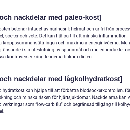
 och nackdelar med paleo-kost]
osten betonar intaget av näringsrik helmat och är fri från proce
l, socker och vete. Det kan hjälpa till att minska inflammation,
ra kroppssammansättningen och maximera energinivåerna. Men
gränsande i sin uteslutning av spannmål och mejeriprodukter oc
ssa kontroverser kring teorierna bakom dieten.
 och nackdelar med lågkolhydratkost]
lhydratkost kan hjälpa till att förbättra blodsockerkontrollen, fö
skning och minska risken för hjärtsjukdomar. Nackdelarna kan 
 biverkningar som ”low-carb flu” och begränsad tillgång till kolhy
el.