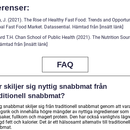
erenser:
h, J. (2021). The Rise of Healthy Fast Food: Trends and Opportun
bal Fast Food Market. Datassential. Hämtad från [insätt länk]
ard T.H. Chan School of Public Health (2021). The Nutrition Sour
ämtad från [insätt länk]
FAQ
 skiljer sig nyttig snabbmat från
aditionell snabbmat?
ig snabbmat skiljer sig från traditionell snabbmat genom att var
ngsrik och innehålla högre mängder av nyttiga ingredienser som
aker, fullkorn och magert protein. Den har också vanligtvis lägr
 fett och kalorier. Det är ett hälsosamt alternativ till traditionel
bmat.