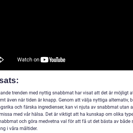
sats:
ande trenden med nyttig snabbmat har visat att det är möjligt at
mt även när tiden är knapp. Genom att välja nyttiga alternativ, 
ngsrika och färska ingredienser, kan vi njuta av snabbmat utan a
issa med vår hälsa. Det är viktigt att ha kunskap om olika type
snabbmat och göra medvetna val för att få ut det bästa av både
ng i våra måltider.