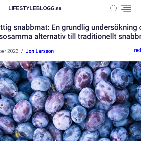
LIFESTYLEBLOGG.
se
ttig snabbmat: En grundlig undersökning
sosamma alternativ till traditionellt snab
red
ber 2023
Jon Larsson