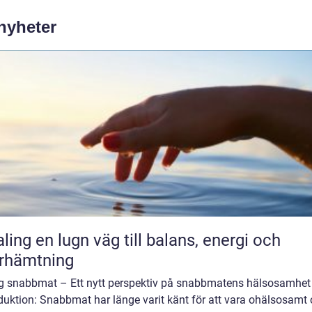
 nyheter
äg till balans, energi och
rhämtning
ig snabbmat – Ett nytt perspektiv på snabbmatens hälsosamhet
duktion: Snabbmat har länge varit känt för att vara ohälsosamt