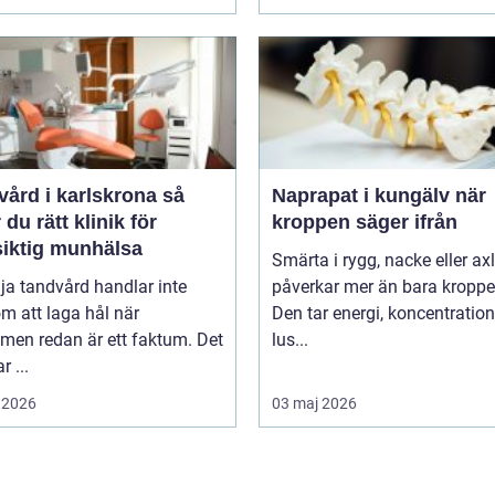
ård i karlskrona så
Naprapat i kungälv när
r du rätt klinik för
kroppen säger ifrån
siktig munhälsa
Smärta i rygg, nacke eller ax
lja tandvård handlar inte
påverkar mer än bara kroppe
m att laga hål när
Den tar energi, koncentratio
men redan är ett faktum. Det
lus...
r ...
 2026
03 maj 2026