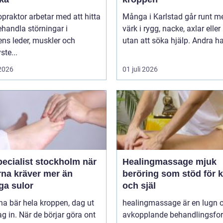
opraktor arbetar med att hitta
Många i Karlstad går runt m
handla störningar i
värk i rygg, nacke, axlar eller
ns leder, muskler och
utan att söka hjälp. Andra har
ste...
 2026
01 juli 2026
ecialist stockholm när
Healingmassage mjuk
rna kräver mer än
beröring som stöd för 
ga sulor
och själ
na bär hela kroppen, dag ut
healingmassage är en lugn 
g in. När de börjar göra ont
avkopplande behandlingsfo