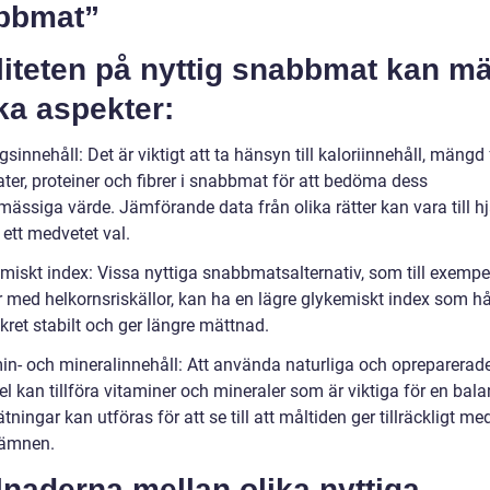
bbmat”
liteten på nyttig snabbmat kan m
ika aspekter:
gsinnehåll: Det är viktigt att ta hänsyn till kaloriinnehåll, mängd f
ter, proteiner och fibrer i snabbmat för att bedöma dess
ässiga värde. Jämförande data från olika rätter kan vara till hj
 ett medvetet val.
emiskt index: Vissa nyttiga snabbmatsalternativ, som till exempe
r med helkornsriskällor, kan ha en lägre glykemiskt index som hå
kret stabilt och ger längre mättnad.
min- och mineralinnehåll: Att använda naturliga och opreparerad
l kan tillföra vitaminer och mineraler som är viktiga för en bal
tningar kan utföras för att se till att måltiden ger tillräckligt me
sämnen.
lnaderna mellan olika nyttiga