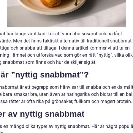
t har länge varit känt för att vara ohälsosamt och ha lågt
ärde. Men det finns faktiskt alternativ till traditionell snabbma
tiga och snabba att tillaga. I denna artikel kommer vi att ta en
ing i ämnet och utforska vad som gör en rätt ”nyttig”, vilka olik
g snabbmat som finns och hur de skiljer sig åt.
 är ”nyttig snabbmat”?
snabbmat är ett begrepp som hänvisar till snabba och enkla målt
 bara smakar bra, utan även är näringsrika och bidrar till en ba
ssa rätter är ofta rika på grönsaker, fullkorn och magert protein.
er av nyttig snabbmat
ns en mängd olika typer av nyttig snabbmat. Här är några popul