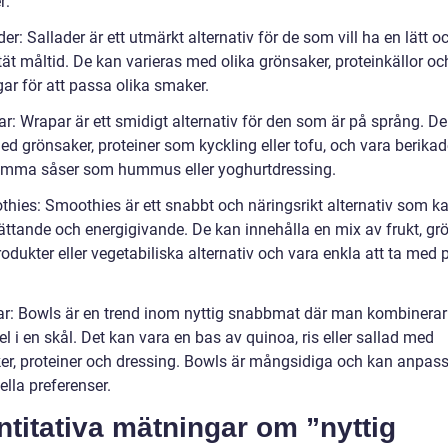
r:
der: Sallader är ett utmärkt alternativ för de som vill ha en lätt o
ät måltid. De kan varieras med olika grönsaker, proteinkällor oc
ar för att passa olika smaker.
ar: Wrapar är ett smidigt alternativ för den som är på språng. D
ed grönsaker, proteiner som kyckling eller tofu, och vara berika
mma såser som hummus eller yoghurtdressing.
thies: Smoothies är ett snabbt och näringsrikt alternativ som k
ttande och energigivande. De kan innehålla en mix av frukt, grö
odukter eller vegetabiliska alternativ och vara enkla att ta med 
ar: Bowls är en trend inom nyttig snabbmat där man kombinerar
l i en skål. Det kan vara en bas av quinoa, ris eller sallad med
er, proteiner och dressing. Bowls är mångsidiga och kan anpass
ella preferenser.
titativa mätningar om ”nyttig