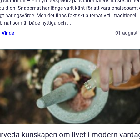
ig snabbmat – Ett nytt perspektiv på snabbmatens hälsosamhet
duktion: Snabbmat har länge varit känt för att vara ohälsosamt
gt näringsvärde. Men det finns faktiskt alternativ till traditionell
bmat som är både nyttiga och ...
 Vinde
01 augusti
Ayurveda kunskapen om livet i modern varda