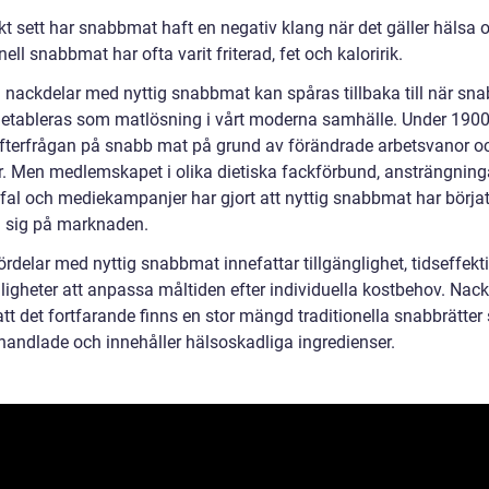
kt sett har snabbmat haft en negativ klang när det gäller hälsa 
nell snabbmat har ofta varit friterad, fet och kaloririk.
h nackdelar med nyttig snabbmat kan spåras tillbaka till när sn
 etableras som matlösning i vårt moderna samhälle. Under 1900-
fterfrågan på snabb mat på grund av förändrade arbetsvanor o
lar. Men medlemskapet i olika dietiska fackförbund, ansträngning
fal och mediekampanjer har gjort att nyttig snabbmat har börja
a sig på marknaden.
rdelar med nyttig snabbmat innefattar tillgänglighet, tidseffekti
ligheter att anpassa måltiden efter individuella kostbehov. Nac
 att det fortfarande finns en stor mängd traditionella snabbrätter
handlade och innehåller hälsoskadliga ingredienser.