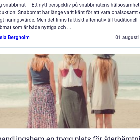
ig snabbmat – Ett nytt perspektiv på snabbmatens hälsosamhet
duktion: Snabbmat har länge varit känt för att vara ohälsosamt
gt näringsvärde. Men det finns faktiskt alternativ till traditionell
bmat som är både nyttiga och ...
ela Bergholm
01 augusti
gshem en trygg plats för återhämtning