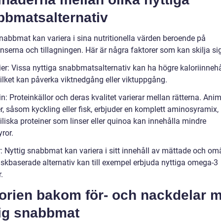
bbmatsalternativ
snabbmat kan variera i sina nutritionella värden beroende på
nserna och tillagningen. Här är några faktorer som kan skilja si
ier: Vissa nyttiga snabbmatsalternativ kan ha högre kaloriinnehå
vilket kan påverka viktnedgång eller viktuppgång.
in: Proteinkällor och deras kvalitet varierar mellan rätterna. Ani
er, såsom kyckling eller fisk, erbjuder en komplett aminosyramix
liska proteiner som linser eller quinoa kan innehålla mindre
ror.
r: Nyttig snabbmat kan variera i sitt innehåll av mättade och om
Fiskbaserade alternativ kan till exempel erbjuda nyttiga omega-3
.
torien bakom för- och nackdelar 
tig snabbmat