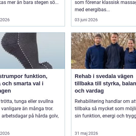
påverkas mer än bara stegen sö...
som förenar klassisk massa
med energibas...
i 2026
03 juni 2026
umpor funktion,
Rehab i svedala vägen
 och smarta val i
tillbaka till styrka, bala
agen
och vardag
 trötta, tunga eller svullna
Rehabilitering handlar om at
 vanligare än många tror.
tillbaka så mycket som möjli
 arbetsdagar på hårda golv,
sin funktion, energi och trygg
i 2026
31 maj 2026