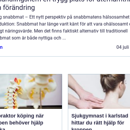
 förändring
ig snabbmat – Ett nytt perspektiv på snabbmatens hälsosamhet
duktion: Snabbmat har länge varit känt för att vara ohälsosamt
gt näringsvärde. Men det finns faktiskt alternativ till traditionell
bmat som är både nyttiga och ...
n
04 jul
raktor köping när
Sjukgymnast i karlstad så
pen behöver hjälp
hittar du rätt hjälp för
aka
kroppen