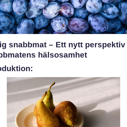
ig snabbmat – Ett nytt perspektiv
bbmatens hälsosamhet
oduktion: