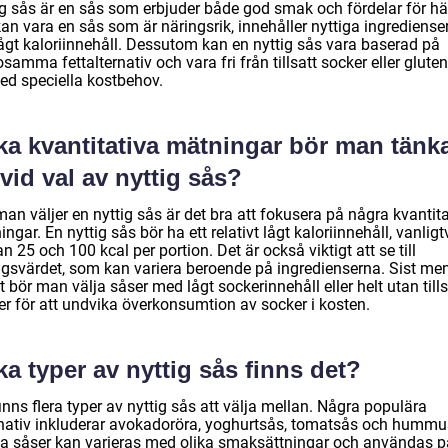
ig sås är en sås som erbjuder både god smak och fördelar för hä
an vara en sås som är näringsrik, innehåller nyttiga ingredienser
lågt kaloriinnehåll. Dessutom kan en nyttig sås vara baserad på
samma fettalternativ och vara fri från tillsatt socker eller gluten
ed speciella kostbehov.
ka kvantitativa mätningar bör man tänk
vid val av nyttig sås?
an väljer en nyttig sås är det bra att fokusera på några kvantit
ngar. En nyttig sås bör ha ett relativt lågt kaloriinnehåll, vanligt
n 25 och 100 kcal per portion. Det är också viktigt att se till
ngsvärdet, som kan variera beroende på ingredienserna. Sist men
 bör man välja såser med lågt sockerinnehåll eller helt utan tills
er för att undvika överkonsumtion av socker i kosten.
ka typer av nyttig sås finns det?
inns flera typer av nyttig sås att välja mellan. Några populära
rnativ inkluderar avokadoröra, yoghurtsås, tomatsås och hummu
a såser kan varieras med olika smaksättningar och användas p