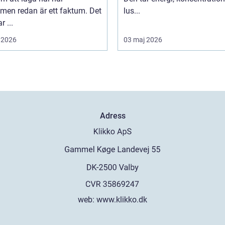
men redan är ett faktum. Det
lus...
r ...
 2026
03 maj 2026
Adress
web:
www.klikko.dk