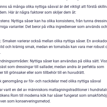
inns så många olika nyttiga såsval är det viktigt att förstå skill
dem. Här är några faktorer som skiljer dem åt:
stens: Nyttiga såser kan ha olika konsistens, från tunna dressing
miga varianter. Det beror på vilka ingredienser som används och
: Smaken varierar också mellan olika nyttiga såser. En avokado
ild och krämig smak, medan en tomatsås kan vara mer robust 
.
ndningsområden: Nyttiga såser kan användas på olika sätt. Vis
bäst som dressingar till sallader, medan andra är perfekta som
r till grönsaker eller som tillbehör till en huvudrätt.
sk genomgång av för- och nackdelar med olika nyttiga såsval
r varit en del av människors matlagningstraditioner i hundratals
tikens Rom till moderna kök har såser fungerat som smakförhöj
även som konserveringsmetod.