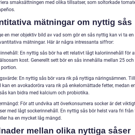
iera smaksättningen med olika tillsatser, som soltorkade tomater
lapeños.
titativa mätningar om nyttig sås
ge en mer objektiv bild av vad som gör en sås nyttig kan vi ta en 
antitativa mätningar. Här är några intressanta siffror:
iinnehåll: En nyttig sås bör ha ett relativt lågt kaloriinnehåll för 
hälsosam kost. Generellt sett bör en sås innehålla mellan 25 och
 portion.
gsvärde: En nyttig sås bör vara rik på nyttiga näringsämnen. Till
 kan en avokadoröra vara rik på enkelomättade fetter, medan e
sås kan bidra med kalcium och probiotika.
ermängd: För att undvika att överkonsumera socker är det viktigt
ser med lågt sockerinnehåll. En nyttig sås bör helst vara fri från t
eller ha en mycket låg mängd.
lnader mellan olika nyttiga såser