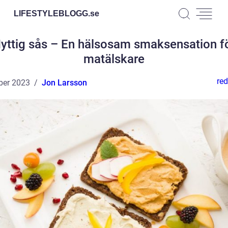
LIFESTYLEBLOGG.
se
yttig sås – En hälsosam smaksensation f
matälskare
red
ber 2023
Jon Larsson