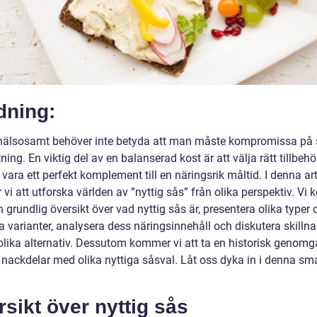
dning:
 hälsosamt behöver inte betyda att man måste kompromissa på
ning. En viktig del av en balanserad kost är att välja rätt tillbeh
vara ett perfekt komplement till en näringsrik måltid. I denna art
i att utforska världen av ”nyttig sås” från olika perspektiv. Vi
n grundlig översikt över vad nyttig sås är, presentera olika typer 
 varianter, analysera dess näringsinnehåll och diskutera skillna
olika alternativ. Dessutom kommer vi att ta en historisk genom
h nackdelar med olika nyttiga såsval. Låt oss dyka in i denna sm
sikt över nyttig sås