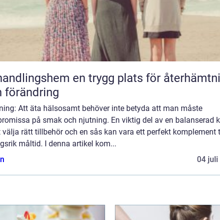
gshem en trygg plats för återhämtning
 förändring
dning: Att äta hälsosamt behöver inte betyda att man måste
romissa på smak och njutning. En viktig del av en balanserad k
t välja rätt tillbehör och en sås kan vara ett perfekt komplement t
gsrik måltid. I denna artikel kom...
n
04 jul