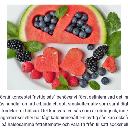
förstå konceptet ”nyttig sås” behöver vi först definiera vad det in
sås handlar om att erbjuda ett gott smakalternativ som samtidig
 fördelar för hälsan. Det kan vara en sås som är näringsrik, inne
ingredienser eller har lågt kaloriinnehåll. En nyttig sås kan ocks
på hälsosamma fettalternativ och vara fri från tillsatt socker el