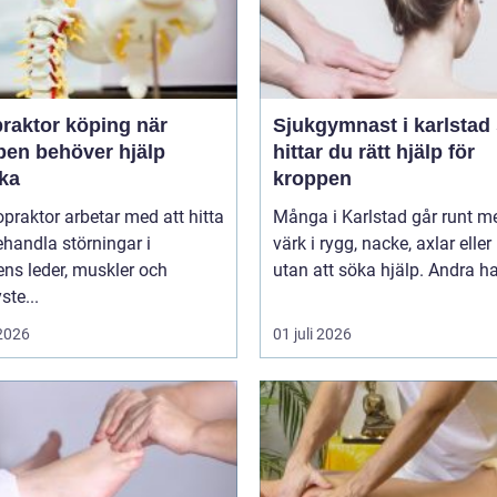
raktor köping när
Sjukgymnast i karlstad så
pen behöver hjälp
hittar du rätt hjälp för
aka
kroppen
opraktor arbetar med att hitta
Många i Karlstad går runt m
handla störningar i
värk i rygg, nacke, axlar eller
ns leder, muskler och
utan att söka hjälp. Andra har
ste...
 2026
01 juli 2026