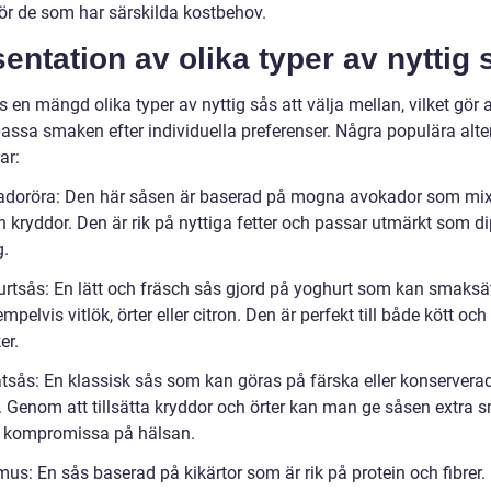
för de som har särskilda kostbehov.
entation av olika typer av nyttig 
s en mängd olika typer av nyttig sås att välja mellan, vilket gör
assa smaken efter individuella preferenser. Några populära alte
ar:
adoröra: Den här såsen är baserad på mogna avokador som mi
h kryddor. Den är rik på nyttiga fetter och passar utmärkt som di
g.
urtsås: En lätt och fräsch sås gjord på yoghurt som kan smaksä
pelvis vitlök, örter eller citron. Den är perfekt till både kött och
er.
tsås: En klassisk sås som kan göras på färska eller konservera
. Genom att tillsätta kryddor och örter kan man ge såsen extra 
t kompromissa på hälsan.
us: En sås baserad på kikärtor som är rik på protein och fibrer.