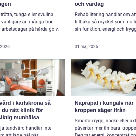
agen
och vardag
 trötta, tunga eller svullna
Rehabilitering handlar om at
 vanligare än många tror.
tillbaka så mycket som möjli
 arbetsdagar på hårda golv,
sin funktion, energi och trygg
i 2026
31 maj 2026
ård i karlskrona så
Naprapat i kungälv när
r du rätt klinik för
kroppen säger ifrån
siktig munhälsa
Smärta i rygg, nacke eller ax
lja tandvård handlar inte
påverkar mer än bara kroppe
m att laga hål när
Den tar energi, koncentratio