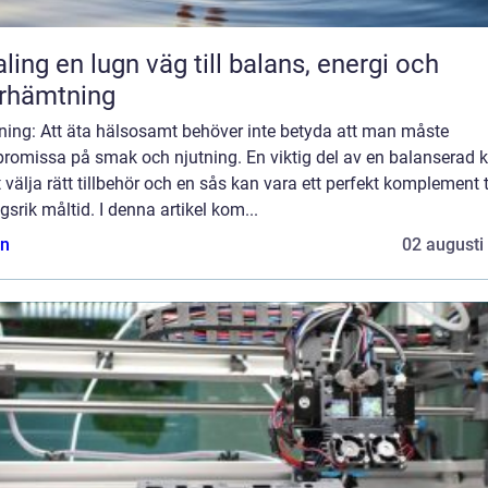
äg till balans, energi och
rhämtning
dning: Att äta hälsosamt behöver inte betyda att man måste
romissa på smak och njutning. En viktig del av en balanserad k
t välja rätt tillbehör och en sås kan vara ett perfekt komplement t
gsrik måltid. I denna artikel kom...
n
02 augusti