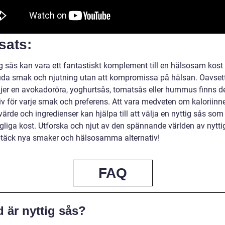
sats:
ig sås kan vara ett fantastiskt komplement till en hälsosam kos
juda smak och njutning utan att kompromissa på hälsan. Oavse
jer en avokadoröra, yoghurtsås, tomatsås eller hummus finns d
iv för varje smak och preferens. Att vara medveten om kaloriinne
ärde och ingredienser kan hjälpa till att välja en nyttig sås so
agliga kost. Utforska och njut av den spännande världen av nytti
täck nya smaker och hälsosamma alternativ!
FAQ
 är nyttig sås?