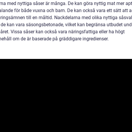
rna med nyttiga såser är många. De kan göra nyttig mat mer apti
talande för både vuxna och barn. De kan också vara ett sätt att 
äringsämnen till en måltid. Nackdelarna med olika nyttiga såsva
t de kan vara säsongsbetonade, vilket kan begränsa utbudet und
 året. Vissa såser kan också vara näringsfattiga eller ha högt
nnehåll om de är baserade på gräddigare ingredienser.