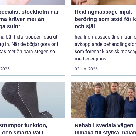
ecialist stockholm när
Healingmassage mjuk
rna kräver mer än
beröring som stöd för 
ga sulor
och själ
na bär hela kroppen, dag ut
healingmassage är en lugn 
g in. När de börjar göra ont
avkopplande behandlingsfo
påverkas mer än bara stegen sö...
som förenar klassisk massa
med energibas...
i 2026
03 juni 2026
umpor funktion,
Rehab i svedala vägen
 och smarta val i
tillbaka till styrka, bala