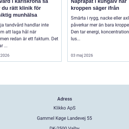
ård i karlskrona så
Naprapat i kungälv när
r du rätt klinik för
kroppen säger ifrån
siktig munhälsa
Smärta i rygg, nacke eller ax
lja tandvård handlar inte
påverkar mer än bara kroppe
m att laga hål när
Den tar energi, koncentratio
men redan är ett faktum. Det
lus...
r ...
 2026
03 maj 2026
Adress