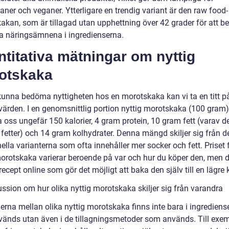
aner och veganer. Ytterligare en trendig variant är den raw food-
akan, som är tillagad utan upphettning över 42 grader för att b
ga näringsämnena i ingredienserna.
titativa mätningar om nyttig
otskaka
 kunna bedöma nyttigheten hos en morotskaka kan vi ta en titt p
värden. I en genomsnittlig portion nyttig morotskaka (100 gram)
 oss ungefär 150 kalorier, 4 gram protein, 10 gram fett (varav de
 fetter) och 14 gram kolhydrater. Denna mängd skiljer sig från d
nella varianterna som ofta innehåller mer socker och fett. Priset 
morotskaka varierar beroende på var och hur du köper den, men d
cept online som gör det möjligt att baka den själv till en lägre
ussion om hur olika nyttig morotskaka skiljer sig från varandra
erna mellan olika nyttig morotskaka finns inte bara i ingrediens
änds utan även i de tillagningsmetoder som används. Till exe