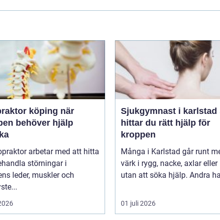
raktor köping när
Sjukgymnast i karlstad så
pen behöver hjälp
hittar du rätt hjälp för
aka
kroppen
opraktor arbetar med att hitta
Många i Karlstad går runt m
handla störningar i
värk i rygg, nacke, axlar eller
ns leder, muskler och
utan att söka hjälp. Andra har
ste...
 2026
01 juli 2026