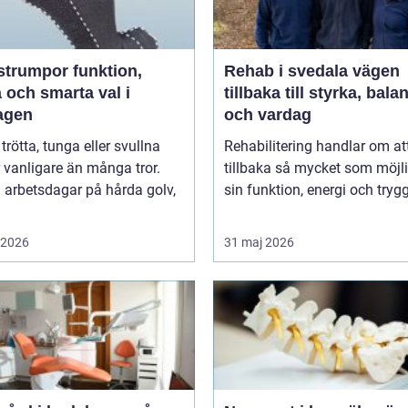
umpor funktion,
Rehab i svedala vägen
 och smarta val i
tillbaka till styrka, bala
agen
och vardag
 trötta, tunga eller svullna
Rehabilitering handlar om at
 vanligare än många tror.
tillbaka så mycket som möjli
 arbetsdagar på hårda golv,
sin funktion, energi och trygg
i 2026
31 maj 2026