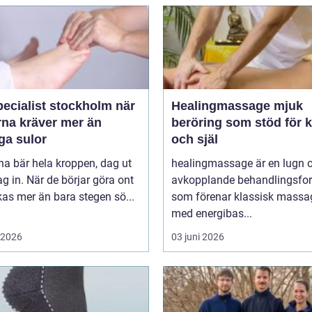
ecialist stockholm när
Healingmassage mjuk
rna kräver mer än
beröring som stöd för 
ga sulor
och själ
na bär hela kroppen, dag ut
healingmassage är en lugn 
g in. När de börjar göra ont
avkopplande behandlingsfo
påverkas mer än bara stegen sö...
som förenar klassisk massa
med energibas...
i 2026
03 juni 2026