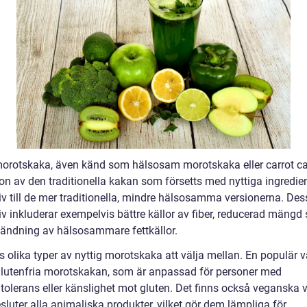
morotskaka, även känd som hälsosam morotskaka eller carrot ca
ion av den traditionella kakan som försetts med nyttiga ingredie
iv till de mer traditionella, mindre hälsosamma versionerna. Des
iv inkluderar exempelvis bättre källor av fiber, reducerad mängd
ändning av hälsosammare fettkällor.
s olika typer av nyttig morotskaka att välja mellan. En populär v
glutenfria morotskakan, som är anpassad för personer med
tolerans eller känslighet mot gluten. Det finns också veganska v
luter alla animaliska produkter, vilket gör dem lämpliga för