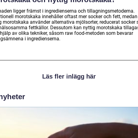
lnaden ligger främst i ingredienserna och tillagningsmetoderna.
itionell morotskaka innehåller oftast mer socker och fett, medan
ig morotskaka använder alternativa mjölsorter, reducerat socker
hälsosamma fettkällor. Dessutom kan nyttig morotskaka tillaga
hjälp av olika tekniker, såsom raw food-metoden som bevarar
ngsämnena i ingredienserna.
Läs fler inlägg här
 nyheter