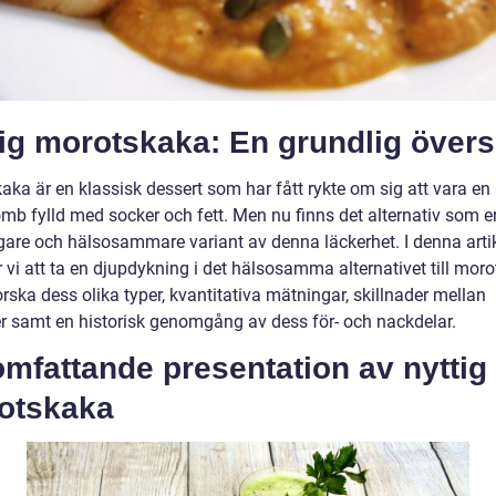
ig morotskaka: En grundlig övers
aka är en klassisk dessert som har fått rykte om sig att vara en
omb fylld med socker och fett. Men nu finns det alternativ som e
igare och hälsosammare variant av denna läckerhet. I denna arti
vi att ta en djupdykning i det hälsosamma alternativet till mor
rska dess olika typer, kvantitativa mätningar, skillnader mellan
er samt en historisk genomgång av dess för- och nackdelar.
mfattande presentation av nyttig
otskaka