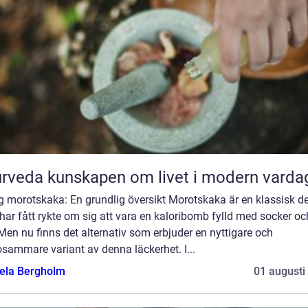
Ayurveda kunskapen om livet i modern varda
g morotskaka: En grundlig översikt Morotskaka är en klassisk d
ar fått rykte om sig att vara en kaloribomb fylld med socker oc
 Men nu finns det alternativ som erbjuder en nyttigare och
sammare variant av denna läckerhet. I...
ela Bergholm
01 augusti