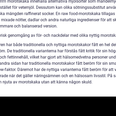
enfri morotskaka innehålla alternativa mjölsorter som mandelmjö
istället för vetemjöl. Dessutom kan olika sötningssubstitut anvä
ska mängden raffinerat socker. En raw food-morotskaka tillaga
 mixade nötter, dadlar och andra naturliga ingredienser för att 
mmare och balanserad version.
orisk genomgång av för- och nackdelar med olika nyttig morots
en har både traditionella och nyttiga morotskakor fått en hel del 
m. De traditionella varianterna har förstås fått kritik för sin hö
och fettinnehåll, vilket har gjort att hälsomedvetna personer und
andra sidan har traditionella morotskakor fått beröm för sin sm
w-faktor. Däremot har de nyttiga varianterna fått beröm för att 
rade när det gäller näringsämnen och en hälsosam livsstil. På s
 njuta av morotskaka utan att känna någon skuld.