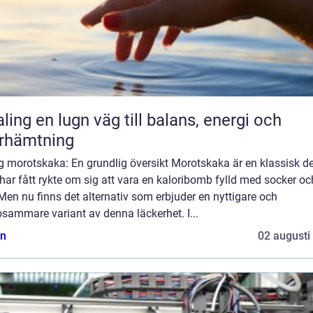
äg till balans, energi och
rhämtning
g morotskaka: En grundlig översikt Morotskaka är en klassisk d
ar fått rykte om sig att vara en kaloribomb fylld med socker oc
 Men nu finns det alternativ som erbjuder en nyttigare och
sammare variant av denna läckerhet. I...
n
02 augusti