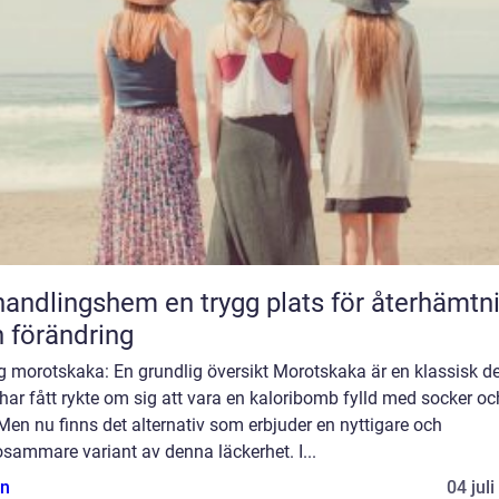
gshem en trygg plats för återhämtning
 förändring
g morotskaka: En grundlig översikt Morotskaka är en klassisk d
ar fått rykte om sig att vara en kaloribomb fylld med socker oc
 Men nu finns det alternativ som erbjuder en nyttigare och
sammare variant av denna läckerhet. I...
n
04 jul