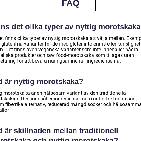
FAQ
ns det olika typer av nyttig morotskak
et finns olika typer av nyttig morotskaka att välja mellan. Exemp
 glutenfria varianter för de med glutenintolerans eller känslighe
en. Det finns även veganska varianter som inte innehåller några
aliska produkter och raw food-morotskaka som tillagas utan
ettning för att bevara näringsämnena i ingredienserna.
d är nyttig morotskaka?
ig morotskaka är en hälsosam variant av den traditionella
tskakan. Den innehåller ingredienser som är bättre för hälsan,
m fiberrika alternativ, reducerad mängd socker och hälsosamm
ällor.
 är skillnaden mellan traditionell
rotskaka och nyttig morotskaka?