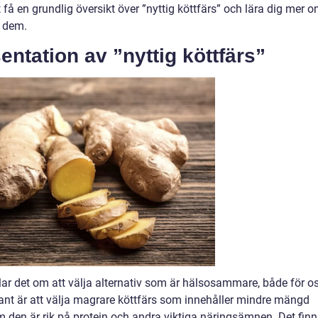
 få en grundlig översikt över ”nyttig köttfärs” och lära dig mer 
g dem.
ntation av ”nyttig köttfärs”
dlar det om att välja alternativ som är hälsosammare, både för o
iant är att välja magrare köttfärs som innehåller mindre mängd
om den är rik på protein och andra viktiga näringsämnen. Det fin