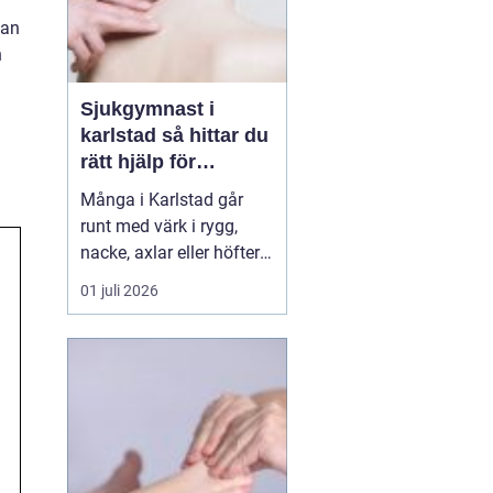
man
h
Sjukgymnast i
karlstad så hittar du
rätt hjälp för
kroppen
Många i Karlstad går
runt med värk i rygg,
nacke, axlar eller höfter
utan att söka hjälp.
01 juli 2026
Andra har råkat ut för en
idrottsskada eller
plötsligt fått huvudvärk
och yrsel som vägrar
släppa. En legitimerad
sjukgymnast kan då
göra stor skillnad.
Genom n...