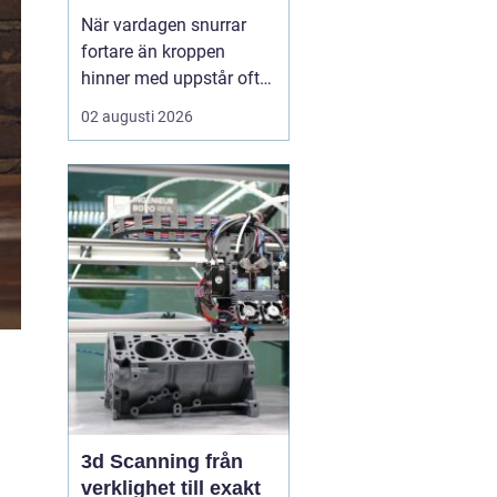
När vardagen snurrar
fortare än kroppen
hinner med uppstår ofta
spänningar, oro och
02 augusti 2026
trötthet som inte går att
vila bort på en helg.
Många börjar då söka
efter metoder som kan
skapa lugn på djupet,
inte bara i tankarna utan
också i kroppen. I den
sökn...
3d Scanning från
verklighet till exakt