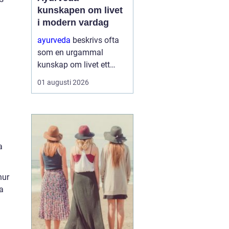
kunskapen om livet
i modern vardag
ayurveda
beskrivs ofta
som en urgammal
kunskap om livet ett
praktiskt system för
01 augusti 2026
hälsa som förenar kropp,
sinne och omgivning. I
stället för att enbart
fokusera på symptom
försöker ayurvedan
a
förstå varf...
hur
a