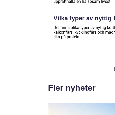
upprätthålla en hälsosam livsstil.
Vilka typer av nyttig 
Det finns olika typer av nyttig köt
kalkonfärs, kycklingfärs och magra
rika på protein.
Fler nyheter