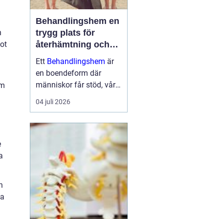
Behandlingshem en
trygg plats för
h
återhämtning och
ot
förändring
Ett
Behandlingshem
är
en boendeform där
människor får stöd, vård
om
och struktur under en
04 juli 2026
period i livet när det
egna nätverket eller
öppenvården inte räcker.
Målet är att skapa
e
trygghet, stabilitet och
a
förutsättni...
n
sa