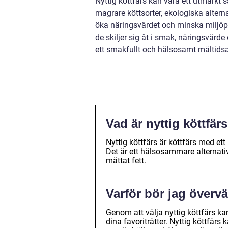
Nyttig köttfärs kan vara ett utmärkt
magrare köttsorter, ekologiska altern
öka näringsvärdet och minska miljöpåv
de skiljer sig åt i smak, näringsvär
ett smakfullt och hälsosamt måltidsal
Vad är nyttig köttfär
Nyttig köttfärs är köttfärs med ett
Det är ett hälsosammare alternati
mättat fett.
Varför bör jag övervä
Genom att välja nyttig köttfärs ka
dina favoriträtter. Nyttig köttfärs 