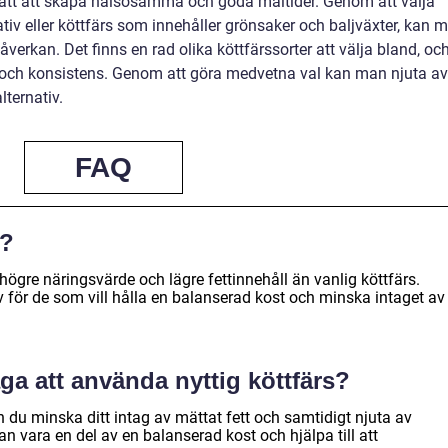
 sätt att skapa hälsosamma och goda måltider. Genom att välja
ativ eller köttfärs som innehåller grönsaker och baljväxter, kan 
erkan. Det finns en rad olika köttfärssorter att välja bland, oc
de och konsistens. Genom att göra medvetna val kan man njuta av
ternativ.
FAQ
s?
 högre näringsvärde och lägre fettinnehåll än vanlig köttfärs.
v för de som vill hålla en balanserad kost och minska intaget av
ga att använda nyttig köttfärs?
n du minska ditt intag av mättat fett och samtidigt njuta av
kan vara en del av en balanserad kost och hjälpa till att