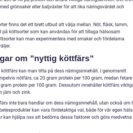
med grönsaker eller baljväxter för att öka näringsvärdet och
ter finns det ett brett utbud att välja mellan. Nöt, fläsk, lamm,
 på köttsorter som kan användas för att tillaga hälsosam
öttsorter kan man experimentera med smaker och fördelarna
äljer.
gar om ”nyttig köttfärs”
köttfärs kan man titta på dess näringsinnehåll. I genomsnitt
mpelvis nötfärs, ca 20 gram protein per 100 gram, medan fetare
8 gram protein per 100 gram. Dessutom innehåller köttfärs viktig
 järn och zink.
öttfärs inte bara handlar om dess näringsinnehåll, utan också om 
etesprodukter kan vara fördelaktiga val, både för vår egen häls
gar kan hjälpa oss att bedöma dessa faktorer och göra medvetna