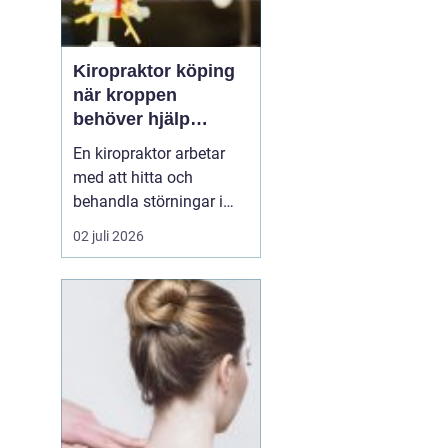
Kiropraktor köping
när kroppen
behöver hjälp
tillbaka
En kiropraktor arbetar
med att hitta och
behandla störningar i
kroppens leder, muskler
02 juli 2026
och nervsystem. Målet
är ofta enkelt: mindre
smärta, bättre rörlighet
och en vardag som
fungerar igen.
Kiropraktik passar
många som kämpar
med återkommande
ryggont...