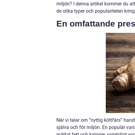
miljön? I denna artikel kommer du att
de olika typer och populariteten krin
En omfattande prese
När vi talar om ”nyttig köttfärs” han
själva och för miljön. En populär var
mättat fett och kalorier, samtidigt s