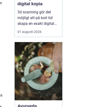
om
digital kopia
3d scanning gör det
möjligt att på kort tid
skapa en exakt digital
kopia av nästan vad
01 augusti 2026
som helst: en liten detalj,
en bil, en hel byggnad
eller en hel fabrik.
Tekniken används i dag
inom industri, bygg,
fastigheter, kulturarv och
infrastruktur för at...
ss
Ayurveda
ns