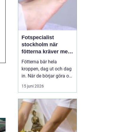
Fotspecialist
stockholm när
fötterna kräver mer
än vanliga sulor
Fötterna bär hela
kroppen, dag ut och dag
in. När de börjar göra ont
påverkas mer än bara
15 juni 2026
stegen sömn, träning,
arbete och humör kan bli
lidande. Många försöker
länge med egenvård,
inlägg från sportbutiken
eller vila, men