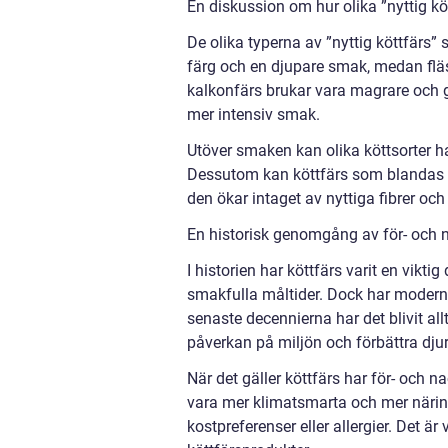
En diskussion om hur olika ”nyttig köt
De olika typerna av ”nyttig köttfärs”
färg och en djupare smak, medan fläs
kalkonfärs brukar vara magrare och 
mer intensiv smak.
Utöver smaken kan olika köttsorter ha
Dessutom kan köttfärs som blandas 
den ökar intaget av nyttiga fibrer och
En historisk genomgång av för- och n
I historien har köttfärs varit en vikt
smakfulla måltider. Dock har modern
senaste decennierna har det blivit allt
påverkan på miljön och förbättra dju
När det gäller köttfärs har för- och na
vara mer klimatsmarta och mer närin
kostpreferenser eller allergier. Det ä