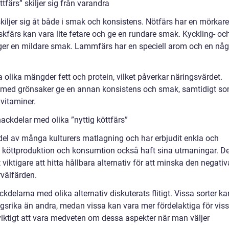
tfärs” skiljer sig från varandra
 skiljer sig åt både i smak och konsistens. Nötfärs har en mörkare
kfärs kan vara lite fetare och ge en rundare smak. Kyckling- oc
ger en mildare smak. Lammfärs har en speciell arom och en någ
 olika mängder fett och protein, vilket påverkar näringsvärdet.
med grönsaker ge en annan konsistens och smak, samtidigt s
 vitaminer.
ackdelar med olika ”nyttig köttfärs”
ig del av många kulturers matlagning och har erbjudit enkla och
 köttproduktion och konsumtion också haft sina utmaningar. D
 viktigare att hitta hållbara alternativ för att minska den negativ
rvälfärden.
ckdelarna med olika alternativ diskuterats flitigt. Vissa sorter ka
gsrika än andra, medan vissa kan vara mer fördelaktiga för vis
r viktigt att vara medveten om dessa aspekter när man väljer