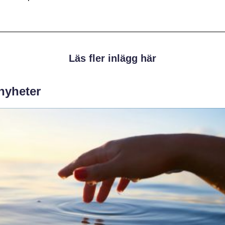
Läs fler inlägg här
 nyheter