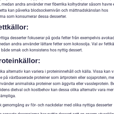
är, medan andra använder mer fiberrika kolhydrater såsom havre e
 Detta kan påverka blodsockernivån och mättnadskänslan hos
erna som konsumerar dessa desserter.
ettkällor:
yttiga desserter fokuserar på goda fetter från exempelvis avokad
medan andra använder lättare fetter som kokosolja. Val av fettkä
 både smak och konsistens hos nyttig dessert.
roteinkällor:
ika alternativ kan variera i proteininnehåll och källa. Vissa kan 
e på växtbaserade proteiner som ärtprotein eller sojaprotein, m
nvänder animaliska proteiner som äggvita eller vassleprotein. 
idens dietval och kostbehov kan dessa olika alternativ vara mer 
lämpliga.
sk genomgång av för- och nackdelar med olika nyttiga desserter