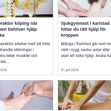
raktor köping när
Sjukgymnast i karlstad så
pen behöver hjälp
hittar du rätt hjälp för
aka
kroppen
opraktor arbetar med att hitta
Många i Karlstad går runt m
handla störningar i
värk i rygg, nacke, axlar eller
ns leder, muskler och
utan att söka hjälp. Andra har
ste...
 2026
01 juli 2026