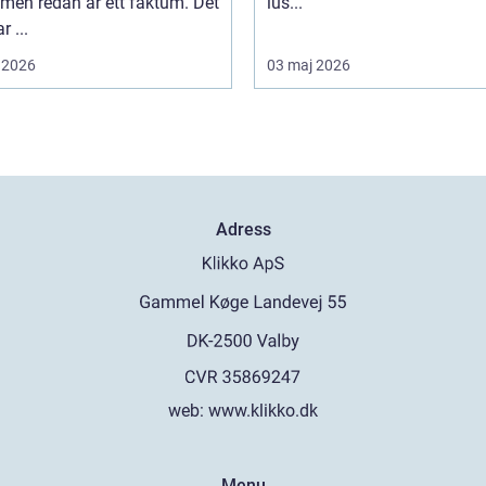
men redan är ett faktum. Det
lus...
r ...
 2026
03 maj 2026
Adress
web:
www.klikko.dk
Menu