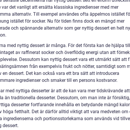
e senaste decennierna har nyttig dessert sett en enorm utvecklin
 var det vanligt att ersätta klassiska ingredienser med mer
mma alternativ. Till exempel användes ofta äppelmos istället f
nung istället för socker. Nu för tiden finns dock en mängd mer
kerade och spännande alternativ som ger nyttig dessert en helt n
on.
na med nyttig dessert är många. För det första kan de hjälpa till
ntaget av raffinerat socker och överflödig energi utan att förnek
evelse. Dessutom kan nyttig dessert vara ett utmärkt sätt att få
 näringsämnen från exempelvis frukt och nötter, samtidigt som 
v en dessert. Det kan också vara ett bra sätt att introducera
mmare ingredienser och smaker till en persons kostvanor.
ar med nyttiga desserter är att de kan vara mer tidskrävande att
a än traditionella desserter. Dessutom, om man inte är försiktig
yttiga desserter fortfarande innehålla en betydande mängd kalor
 höga fetthalt. Det är därför alltid viktigt att vara medveten om
ka ingredienserna och portionsstorlekarna som används vid tillv
g dessert.