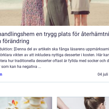
gshem en trygg plats för återhämtning
 förändring
oduktion: [Denna del av artikeln ska fånga läsarens uppmärksam
örklara vikten av att inkludera nyttiga desserter i kosten. Här ka
tera hur traditionella desserter oftast är fyllda med socker och 
r som kan ha negativa ...
n
04 jul