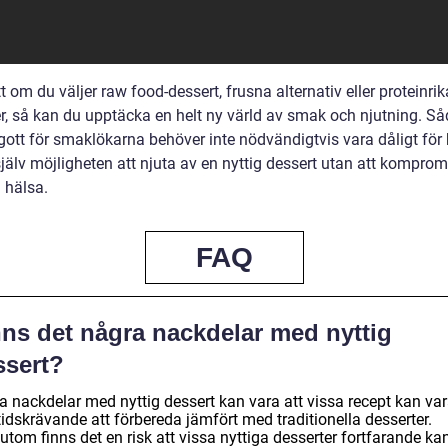
t om du väljer raw food-dessert, frusna alternativ eller proteinrik
er, så kan du upptäcka en helt ny värld av smak och njutning. S
gott för smaklökarna behöver inte nödvändigtvis vara dåligt för
själv möjligheten att njuta av en nyttig dessert utan att kompro
 hälsa.
FAQ
nns det några nackdelar med nyttig
ssert?
a nackdelar med nyttig dessert kan vara att vissa recept kan va
idskrävande att förbereda jämfört med traditionella desserter.
tom finns det en risk att vissa nyttiga desserter fortfarande ka