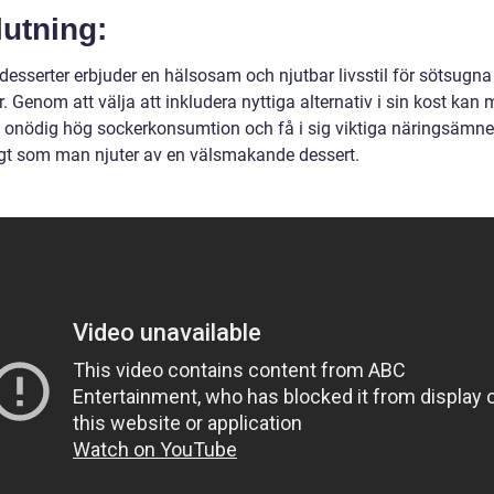
utning:
desserter erbjuder en hälsosam och njutbar livsstil för sötsugna
r. Genom att välja att inkludera nyttiga alternativ i sin kost kan
 onödig hög sockerkonsumtion och få i sig viktiga näringsämn
gt som man njuter av en välsmakande dessert.