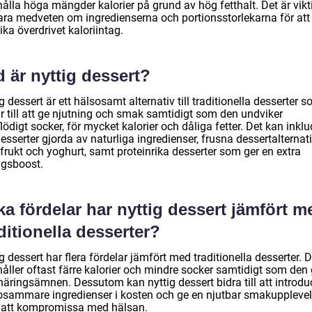
ålla höga mängder kalorier på grund av hög fetthalt. Det är vikt
vara medveten om ingredienserna och portionsstorlekarna för att
ka överdrivet kaloriintag.
 är nyttig dessert?
g dessert är ett hälsosamt alternativ till traditionella desserter 
r till att ge njutning och smak samtidigt som den undviker
lödigt socker, för mycket kalorier och dåliga fetter. Det kan inkl
esserter gjorda av naturliga ingredienser, frusna dessertalternat
frukt och yoghurt, samt proteinrika desserter som ger en extra
ngsboost.
ka fördelar har nyttig dessert jämfört m
ditionella desserter?
g dessert har flera fördelar jämfört med traditionella desserter. 
åller oftast färre kalorier och mindre socker samtidigt som den 
näringsämnen. Dessutom kan nyttig dessert bidra till att introdu
osammare ingredienser i kosten och ge en njutbar smakuppleve
 att kompromissa med hälsan.