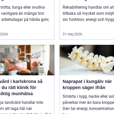
 trötta, tunga eller svullna
Rehabilitering handlar om at
 vanligare än många tror.
tillbaka så mycket som möjli
 arbetsdagar på hårda golv,
sin funktion, energi och trygg
i 2026
31 maj 2026
ård i karlskrona så
Naprapat i kungälv när
r du rätt klinik för
kroppen säger ifrån
siktig munhälsa
Smärta i rygg, nacke eller ax
lja tandvård handlar inte
påverkar mer än bara kroppe
m att laga hål när
Den tar energi, koncentratio