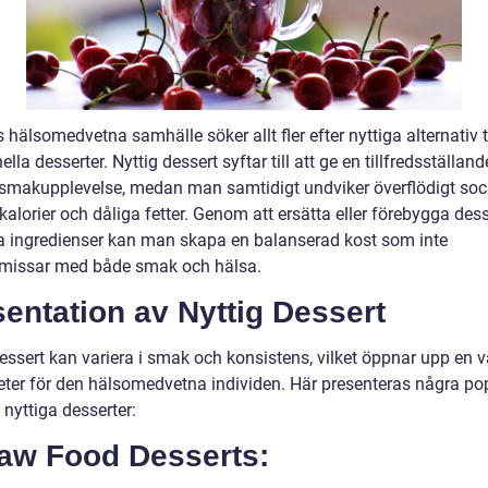
 hälsomedvetna samhälle söker allt fler efter nyttiga alternativ ti
nella desserter. Nyttig dessert syftar till att ge en tillfredsställan
 smakupplevelse, medan man samtidigt undviker överflödigt sock
alorier och dåliga fetter. Genom att ersätta eller förebygga des
a ingredienser kan man skapa en balanserad kost som inte
issar med både smak och hälsa.
entation av Nyttig Dessert
essert kan variera i smak och konsistens, vilket öppnar upp en v
eter för den hälsomedvetna individen. Här presenteras några po
 nyttiga desserter:
Raw Food Desserts: