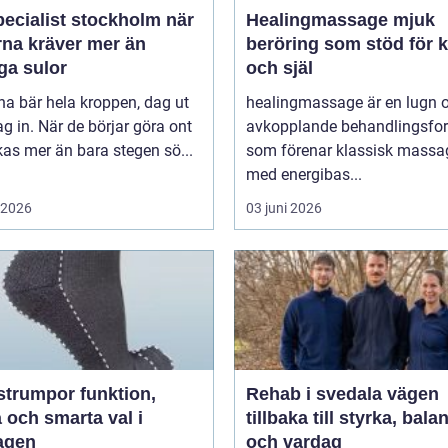
ecialist stockholm när
Healingmassage mjuk
rna kräver mer än
beröring som stöd för 
ga sulor
och själ
na bär hela kroppen, dag ut
healingmassage är en lugn 
g in. När de börjar göra ont
avkopplande behandlingsfo
påverkas mer än bara stegen sö...
som förenar klassisk massa
med energibas...
i 2026
03 juni 2026
umpor funktion,
Rehab i svedala vägen
 och smarta val i
tillbaka till styrka, bala
agen
och vardag