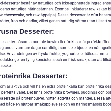
d-desserter består av naturliga och icke-upphettade ingrediens
 deras naturliga näringsämnen. Exempel inkluderar raw kakao bl
raw cheesecake, och raw äppelpaj. Dessa desserter är ofta baser
 nötter, frön och dadlar, vilket ger en naturlig sötma utan tillsatt s
rusna Desserter:
esserter, såsom smoothie bowls eller fruktisar, är perfekta för a
sig under varmare dagar samtidigt som de erbjuder en näringsri
lse. Användningen av frysta frukter, yoghurt eller hälsosamma
odukter ger en fyllig konsistens och en frisk smak, utan att tillsä
 socker.
roteinrika Desserter:
om är aktiva och vill ha en extra proteinkälla kan proteinrika des
 perfekta valet. Det finns proteinrika brownies, puddings och bol
baserade på proteinpulver, nötter, äggvita och mandel. Dessa alt
med både en njutbar smakupplevelse och en näringsmässig boos