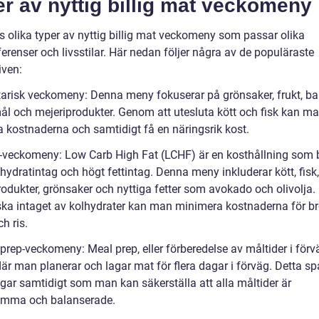
r av nyttig billig mat veckomeny
ns olika typer av nyttig billig mat veckomeny som passar olika
erenser och livsstilar. Här nedan följer några av de populäraste
iven:
tarisk veckomeny: Denna meny fokuserar på grönsaker, frukt, bal
l och mejeriprodukter. Genom att utesluta kött och fisk kan m
a kostnaderna och samtidigt få en näringsrik kost.
-veckomeny: Low Carb High Fat (LCHF) är en kosthållning som 
hydratintag och högt fettintag. Denna meny inkluderar kött, fisk,
rodukter, grönsaker och nyttiga fetter som avokado och olivolja
ska intaget av kolhydrater kan man minimera kostnaderna för br
h ris.
prep-veckomeny: Meal prep, eller förberedelse av måltider i förvä
r man planerar och lagar mat för flera dagar i förväg. Detta spa
gar samtidigt som man kan säkerställa att alla måltider är
amma och balanserade.