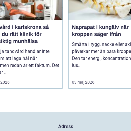
ård i karlskrona så
Naprapat i kungälv när
r du rätt klinik för
kroppen säger ifrån
siktig munhälsa
Smärta i rygg, nacke eller ax
lja tandvård handlar inte
påverkar mer än bara kroppe
m att laga hål när
Den tar energi, koncentratio
men redan är ett faktum. Det
lus...
r ...
 2026
03 maj 2026
Adress