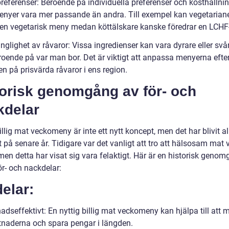
preferenser: Beroende på individuella preferenser och kosthållni
enyer vara mer passande än andra. Till exempel kan vegetarian
 en vegetarisk meny medan köttälskare kanske föredrar en LCHF-
änglighet av råvaror: Vissa ingredienser kan vara dyrare eller svår
eroende på var man bor. Det är viktigt att anpassa menyerna efte
en på prisvärda råvaror i ens region.
torisk genomgång av för- och
kdelar
illig mat veckomeny är inte ett nytt koncept, men det har blivit a
 på senare år. Tidigare var det vanligt att tro att hälsosam mat 
men detta har visat sig vara felaktigt. Här är en historisk geno
ör- och nackdelar:
elar:
adseffektivt: En nyttig billig mat veckomeny kan hjälpa till att 
naderna och spara pengar i längden.