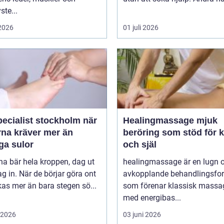
ste...
 2026
01 juli 2026
ecialist stockholm när
Healingmassage mjuk
rna kräver mer än
beröring som stöd för 
ga sulor
och själ
na bär hela kroppen, dag ut
healingmassage är en lugn 
g in. När de börjar göra ont
avkopplande behandlingsfo
påverkas mer än bara stegen sö...
som förenar klassisk massa
med energibas...
i 2026
03 juni 2026