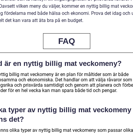
 Oavsett vilken meny du väljer, kommer en nyttig billig mat vec
dig fördelarna med både hälsa och ekonomi. Prova det idag och
lt det kan vara att äta bra på en budget.
FAQ
d är en nyttig billig mat veckomeny?
yttig billig mat veckomeny är en plan för måltider som är både
osamma och ekonomiska. Det handlar om att välja råvaror som 
ngsrika och prisvärda samtidigt och genom att planera och förb
ider för en hel vecka kan man spara både tid och pengar.
ka typer av nyttig billig mat veckomeny
ns det?
finns olika typer av nyttig billig mat veckomeny som passar olik