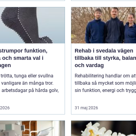
umpor funktion,
Rehab i svedala vägen
 och smarta val i
tillbaka till styrka, bala
agen
och vardag
 trötta, tunga eller svullna
Rehabilitering handlar om at
 vanligare än många tror.
tillbaka så mycket som möjli
 arbetsdagar på hårda golv,
sin funktion, energi och trygg
i 2026
31 maj 2026