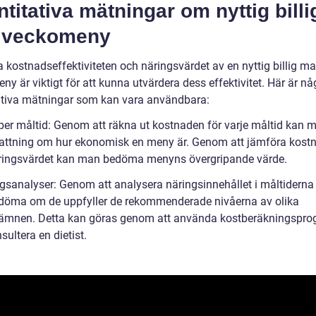
titativa mätningar om nyttig billi
 veckomeny
 kostnadseffektiviteten och näringsvärdet av en nyttig billig ma
y är viktigt för att kunna utvärdera dess effektivitet. Här är nå
ativa mätningar som kan vara användbara:
 per måltid: Genom att räkna ut kostnaden för varje måltid kan 
attning om hur ekonomisk en meny är. Genom att jämföra kost
ingsvärdet kan man bedöma menyns övergripande värde.
ngsanalyser: Genom att analysera näringsinnehållet i måltiderna
öma om de uppfyller de rekommenderade nivåerna av olika
ämnen. Detta kan göras genom att använda kostberäkningspr
nsultera en dietist.