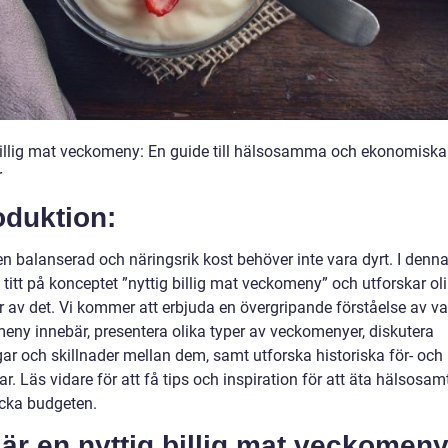
billig mat veckomeny: En guide till hälsosamma och ekonomiska
r
oduktion:
en balanserad och näringsrik kost behöver inte vara dyrt. I denna
n titt på konceptet ”nyttig billig mat veckomeny” och utforskar ol
r av det. Vi kommer att erbjuda en övergripande förståelse av v
eny innebär, presentera olika typer av veckomenyer, diskutera
ar och skillnader mellan dem, samt utforska historiska för- och
r. Läs vidare för att få tips och inspiration för att äta hälsosam
äcka budgeten.
är en nyttig billig mat veckomen