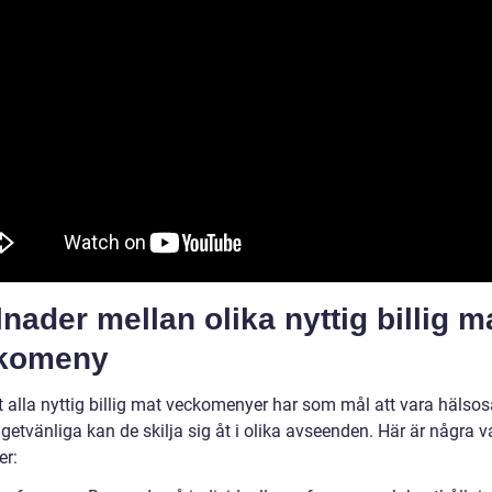
lnader mellan olika nyttig billig m
komeny
tt alla nyttig billig mat veckomenyer har som mål att vara häl
etvänliga kan de skilja sig åt i olika avseenden. Här är några v
er: