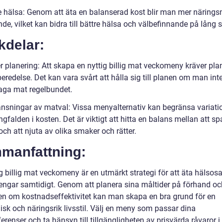
re hälsa: Genom att äta en balanserad kost blir man mer näring
e, vilket kan bidra till bättre hälsa och välbefinnande på lång s
kdelar:
r planering: Att skapa en nyttig billig mat veckomeny kräver pla
eredelse. Det kan vara svårt att hålla sig till planen om man int
laga mat regelbundet.
änsningar av matval: Vissa menyalternativ kan begränsa variati
falden i kosten. Det är viktigt att hitta en balans mellan att sp
ch att njuta av olika smaker och rätter.
manfattning:
ig billig mat veckomeny är en utmärkt strategi för att äta hälso
engar samtidigt. Genom att planera sina måltider på förhand oc
n om kostnadseffektivitet kan man skapa en bra grund för en
sk och näringsrik livsstil. Välj en meny som passar dina
erenser och ta hänsyn till tillgängligheten av prisvärda råvaror i