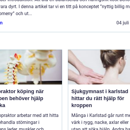
vara dyrt. I denna artikel tar vi en titt på konceptet ”nyttig billig 
omeny” och ut...
n
04 jul
raktor köping när
Sjukgymnast i karlstad så
pen behöver hjälp
hittar du rätt hjälp för
aka
kroppen
opraktor arbetar med att hitta
Många i Karlstad går runt m
handla störningar i
värk i rygg, nacke, axlar eller
ns leder, muskler och
utan att söka hjälp. Andra har