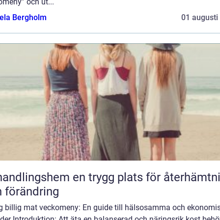
omeny” och ut...
ela Bergholm
01 augusti
gshem en trygg plats för återhämtning
 förändring
ig billig mat veckomeny: En guide till hälsosamma och ekonomi
der Introduktion: Att äta en balanserad och näringsrik kost behö