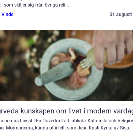
til som skiljer sig från övriga reli...
 Vinde
01 augusti
Ayurveda kunskapen om livet i modern varda
nernas Livsstil En Oöverträffad Inblick i Kulturella och Religiö
er Mormonerna, kända officiellt som Jesu Kristi Kyrka av Sista