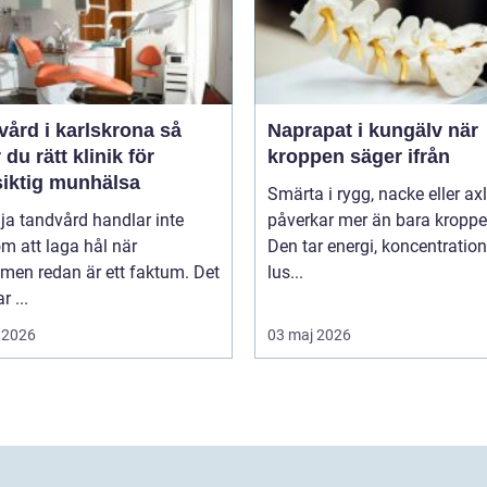
ård i karlskrona så
Naprapat i kungälv när
r du rätt klinik för
kroppen säger ifrån
siktig munhälsa
Smärta i rygg, nacke eller ax
lja tandvård handlar inte
påverkar mer än bara kroppe
m att laga hål när
Den tar energi, koncentratio
men redan är ett faktum. Det
lus...
r ...
 2026
03 maj 2026