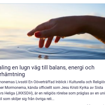
äg till balans, energi och
rhämtning
nernas Livsstil En Oöverträffad Inblick i Kulturella och Religiö
er Mormonerna, kända officiellt som Jesu Kristi Kyrka av Sista
s Heliga (JKKSDH), är en religiös rörelse som präglas av en un
til som skiljer sig från övriga reli...