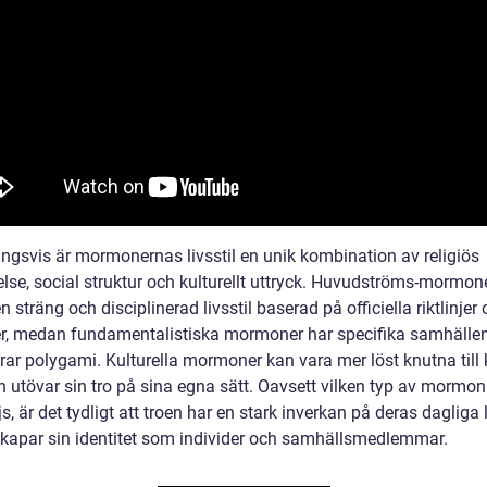
ingsvis är mormonernas livsstil en unik kombination av religiös
else, social struktur och kulturellt uttryck. Huvudströms-mormon
n sträng och disciplinerad livsstil baserad på officiella riktlinjer
er, medan fundamentalistiska mormoner har specifika samhälle
erar polygami. Kulturella mormoner kan vara mer löst knutna till
h utövar sin tro på sina egna sätt. Oavsett vilken typ av mormonl
s, är det tydligt att troen har en stark inverkan på deras dagliga 
skapar sin identitet som individer och samhällsmedlemmar.