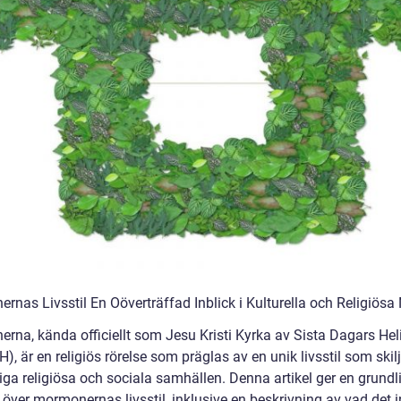
rnas Livsstil En Oöverträffad Inblick i Kulturella och Religiösa
rna, kända officiellt som Jesu Kristi Kyrka av Sista Dagars Hel
, är en religiös rörelse som präglas av en unik livsstil som skilj
iga religiösa och sociala samhällen. Denna artikel ger en grundl
 över mormonernas livsstil, inklusive en beskrivning av vad det i