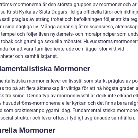
röms-mormonerna är den största gruppen av mormoner och är
esu Kristi Kyrka av Sista Dagars Heliga officiella läror och riktlinje
vsstil präglas av sträng trohet och befolkningen följer strikta reg
r i sina dagliga liv. Många ägnar sig åt missionsresa, äktenskap
 tempel och följer även nykterhets- och moralprinciper som undv
, tobak och grumliga sexuella mönster. Huvudströms-mormoner
da för att vara familjeorienterade och lägger stor vikt vid
enheter och samhällstjänst.
amentalistiska Mormoner
ntalistiska mormoner lever en livsstil som starkt präglas av p
s tro på att flera äktenskap är viktiga för att nå högsta graden 
k frälsning. Denna typ av mormonlivsstil är dock inte erkänd ell
v huvudströms-mormonerna eller kyrkan och det finns bara någr
 som praktiserar polygami idag. Fundamentalistiska mormoner
social struktur och lever oftast i tydligt avgränsade samhällen.
urella Mormoner