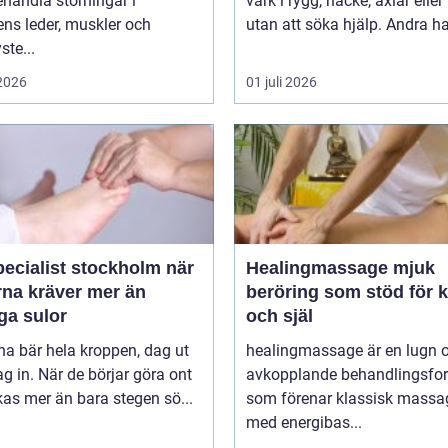
handla störningar i
värk i rygg, nacke, axlar eller
ns leder, muskler och
utan att söka hjälp. Andra har
ste...
 2026
01 juli 2026
ecialist stockholm när
Healingmassage mjuk
rna kräver mer än
beröring som stöd för 
ga sulor
och själ
na bär hela kroppen, dag ut
healingmassage är en lugn 
g in. När de börjar göra ont
avkopplande behandlingsfo
påverkas mer än bara stegen sö...
som förenar klassisk massa
med energibas...