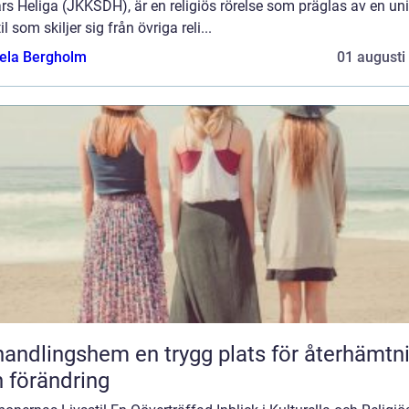
s Heliga (JKKSDH), är en religiös rörelse som präglas av en un
til som skiljer sig från övriga reli...
ela Bergholm
01 augusti
gshem en trygg plats för återhämtning
 förändring