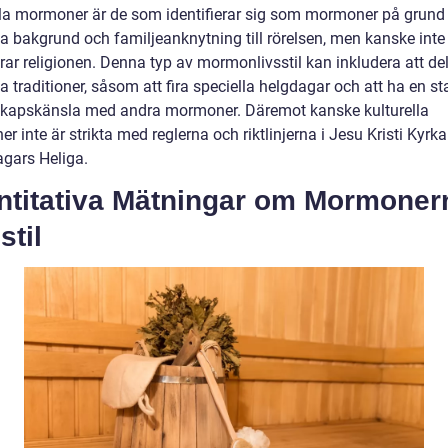
lla mormoner är de som identifierar sig som mormoner på grund 
la bakgrund och familjeanknytning till rörelsen, men kanske inte 
rar religionen. Denna typ av mormonlivsstil kan inkludera att del
la traditioner, såsom att fira speciella helgdagar och att ha en st
apskänsla med andra mormoner. Däremot kanske kulturella
 inte är strikta med reglerna och riktlinjerna i Jesu Kristi Kyrka
agars Heliga.
ntitativa Mätningar om Mormoner
stil