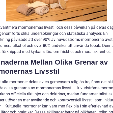
kvantifiera mormonernas livsstil och dess påverkan på deras dagl
 genomförts olika undersökningar och statistiska analyser. En
kning påvisade att över 90% av huvudströms-mormonerna avstå
sumera alkohol och över 80% undviker att använda tobak. Denna 
kt förknippad med kyrkans lära om friskhet och moralisk renhet.
lnaderna Mellan Olika Grenar av
monernas Livsstil
t alla mormoner delas av en gemensam religiös tro, finns det ski
de olika grenarna av mormonernas livsstil. Huvudströms-morm
yrkans officiella riktlinjer och doktriner, medan fundamentalistis
r utövar en mer avvikande och kontroversiell livsstil som inklu
i. Kulturella mormoner kan vara mer flexibla i sin efterlevnad a
läror och praktiker. Dessa skillnader beror på olikheter i tolknin