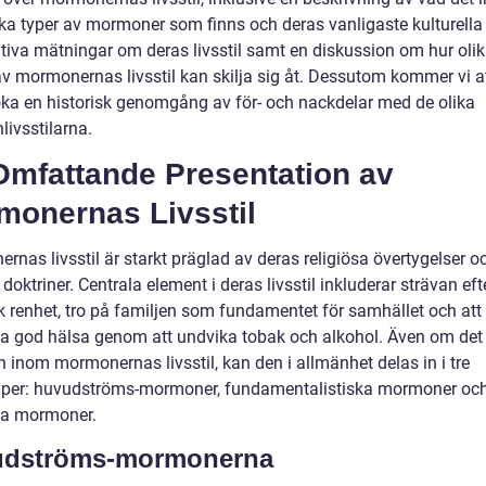
ika typer av mormoner som finns och deras vanligaste kulturella 
ativa mätningar om deras livsstil samt en diskussion om hur oli
av mormonernas livsstil kan skilja sig åt. Dessutom kommer vi a
ka en historisk genomgång av för- och nackdelar med de olika
ivsstilarna.
Omfattande Presentation av
monernas Livsstil
nas livsstil är starkt präglad av deras religiösa övertygelser o
doktriner. Centrala element i deras livsstil inkluderar strävan eft
k renhet, tro på familjen som fundamentet för samhället och att
la god hälsa genom att undvika tobak och alkohol. Även om det 
n inom mormonernas livsstil, kan den i allmänhet delas in i tre
per: huvudströms-mormoner, fundamentalistiska mormoner oc
lla mormoner.
dströms-mormonerna