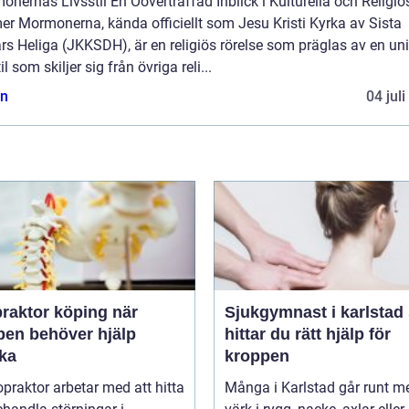
nernas Livsstil En Oöverträffad Inblick i Kulturella och Religiö
er Mormonerna, kända officiellt som Jesu Kristi Kyrka av Sista
s Heliga (JKKSDH), är en religiös rörelse som präglas av en un
til som skiljer sig från övriga reli...
n
04 jul
raktor köping när
Sjukgymnast i karlstad så
pen behöver hjälp
hittar du rätt hjälp för
aka
kroppen
opraktor arbetar med att hitta
Många i Karlstad går runt m