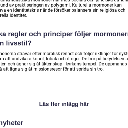
rund av praktiseringen av polygami. Kulturella mormoner kan
va en identitetskris när de försöker balansera sin religiösa och
rella identitet.
ka regler och principer följer mormone
in livsstil?
nerna strävar efter moralisk renhet och följer riktlinjer för nykt
m att undvika alkohol, tobak och droger. De tror på betydelsen 
ljen och ägnar sig åt äktenskap i kyrkans tempel. De uppmanas
 att ägna sig åt missionsresor för att sprida sin tro.
Läs fler inlägg här
 nyheter