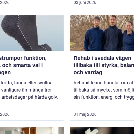
i 2026
03 juni 2026
umpor funktion,
Rehab i svedala vägen
 och smarta val i
tillbaka till styrka, bala
agen
och vardag
 trötta, tunga eller svullna
Rehabilitering handlar om at
 vanligare än många tror.
tillbaka så mycket som möjli
 arbetsdagar på hårda golv,
sin funktion, energi och trygg
i 2026
31 maj 2026