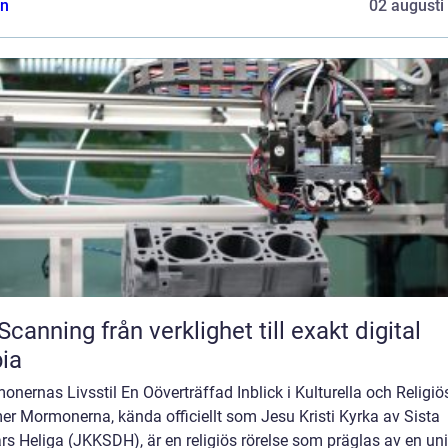
n
02 augusti
från verklighet till exakt digital
ia
nernas Livsstil En Oöverträffad Inblick i Kulturella och Religiö
er Mormonerna, kända officiellt som Jesu Kristi Kyrka av Sista
s Heliga (JKKSDH), är en religiös rörelse som präglas av en un