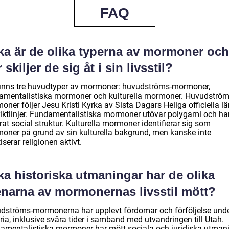
FAQ
lka är de olika typerna av mormoner och
 skiljer de sig åt i sin livsstil?
finns tre huvudtyper av mormoner: huvudströms-mormoner,
amentalistiska mormoner och kulturella mormoner. Huvudström
ner följer Jesu Kristi Kyrka av Sista Dagars Heliga officiella lä
riktlinjer. Fundamentalistiska mormoner utövar polygami och ha
at social struktur. Kulturella mormoner identifierar sig som
oner på grund av sin kulturella bakgrund, men kanske inte
iserar religionen aktivt.
ka historiska utmaningar har de olika
enarna av mormonernas livsstil mött?
dströms-mormonerna har upplevt fördomar och förföljelse unde
ria, inklusive svåra tider i samband med utvandringen till Utah.
amentalistiska mormoner har mött sociala och juridiska utman