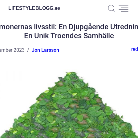
LIFESTYLEBLOGG.
se
onernas livsstil: En Djupgående Utredni
En Unik Troendes Samhälle
red
ember 2023
Jon Larsson