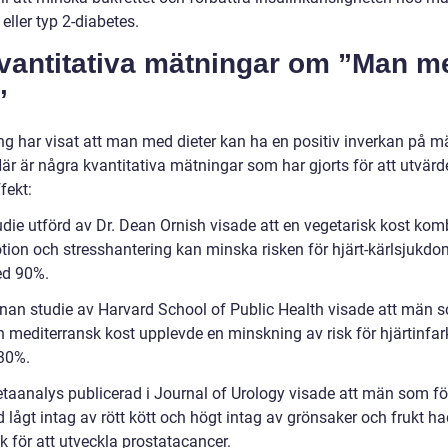
 eller typ 2-diabetes.
Kvantitativa mätningar om ”Man m
”
ng har visat att man med dieter kan ha en positiv inverkan på 
är är några kvantitativa mätningar som har gjorts för att utvärd
fekt:
udie utförd av Dr. Dean Ornish visade att en vegetarisk kost ko
ion och stresshantering kan minska risken för hjärt-kärlsjukd
d 90%.
nan studie av Harvard School of Public Health visade att män 
en mediterransk kost upplevde en minskning av risk för hjärtinfa
 30%.
taanalys publicerad i Journal of Urology visade att män som fö
 lågt intag av rött kött och högt intag av grönsaker och frukt h
sk för att utveckla prostatacancer.