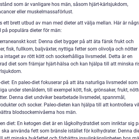
llstånd som är vanligare hos män, såsom hjärt-kärlsjukdom,
acancer eller muskelmassaförlust.
s ett brett utbud av man med dieter att välja mellan. Här är någr
 på populära dieter för män:
erraneanskt kost: Denna diet bygger på att äta färsk frukt och
r, fisk, fullkorn, baljväxter, nyttiga fetter som olivolja och nötte
 intaget av rött kött och sockerhålliga livsmedel. Detta är en
ad diet som främjar hjärt-hälsa och kan hjälpa till att minska ri
ärlsjukdom.
diet: En paleo-diet fokuserar på att äta naturliga livsmedel som
liga under stenåldern, till exempel kött, fisk, grönsaker, frukt, nöt
ötter. Denna diet undviker bearbetade livsmedel, spannmål,
odukter och socker. Paleo-dieten kan hjälpa till att kontrollera v
bättra blodsockernivåerna hos män.
n diet: En ketogen diet är en lågkolhydratdiet som inriktar sig p
 ska använda fett som bränsle istället för kolhydrater. Denna di
till att minska bukfettet och förbättra insulinkänsligheten hos 