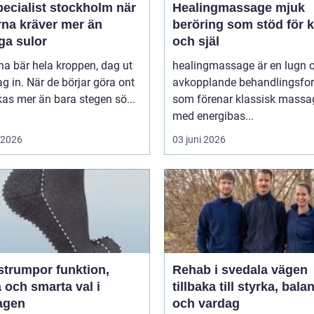
ecialist stockholm när
Healingmassage mjuk
rna kräver mer än
beröring som stöd för 
ga sulor
och själ
na bär hela kroppen, dag ut
healingmassage är en lugn 
g in. När de börjar göra ont
avkopplande behandlingsfo
påverkas mer än bara stegen sö...
som förenar klassisk massa
med energibas...
i 2026
03 juni 2026
umpor funktion,
Rehab i svedala vägen
 och smarta val i
tillbaka till styrka, bala
agen
och vardag