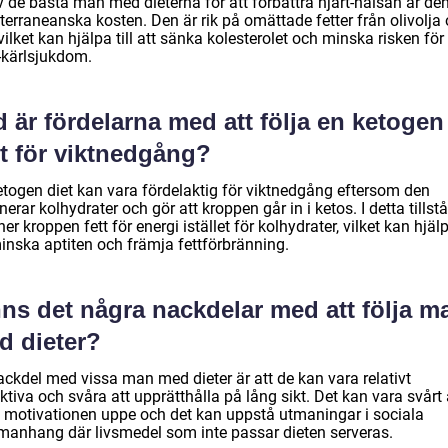
v de bästa man med dieterna för att förbättra hjärt-hälsan är de
terraneanska kosten. Den är rik på omättade fetter från olivolja
 vilket kan hjälpa till att sänka kolesterolet och minska risken för
t-kärlsjukdom.
 är fördelarna med att följa en ketogen
et för viktnedgång?
etogen diet kan vara fördelaktig för viktnedgång eftersom den
nerar kolhydrater och gör att kroppen går in i ketos. I detta tillst
er kroppen fett för energi istället för kolhydrater, vilket kan hjälpa
minska aptiten och främja fettförbränning.
nns det några nackdelar med att följa m
d dieter?
ackdel med vissa man med dieter är att de kan vara relativt
iktiva och svåra att upprätthålla på lång sikt. Det kan vara svårt 
a motivationen uppe och det kan uppstå utmaningar i sociala
anhang där livsmedel som inte passar dieten serveras.