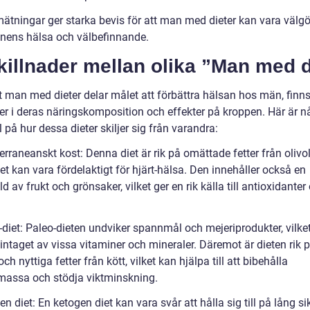
ätningar ger starka bevis för att man med dieter kan vara välg
nens hälsa och välbefinnande.
killnader mellan olika ”Man med d
t man med dieter delar målet att förbättra hälsan hos män, finns
der i deras näringskomposition och effekter på kroppen. Här är n
på hur dessa dieter skiljer sig från varandra:
rraneanskt kost: Denna diet är rik på omättade fetter från olivo
lket kan vara fördelaktigt för hjärt-hälsa. Den innehåller också en
 av frukt och grönsaker, vilket ger en rik källa till antioxidanter
-diet: Paleo-dieten undviker spannmål och mejeriprodukter, vilke
intaget av vissa vitaminer och mineraler. Däremot är dieten rik 
och nyttiga fetter från kött, vilket kan hjälpa till att bibehålla
assa och stödja viktminskning.
n diet: En ketogen diet kan vara svår att hålla sig till på lång si