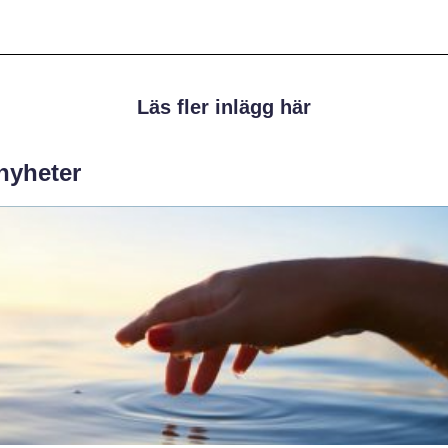
Läs fler inlägg här
 nyheter