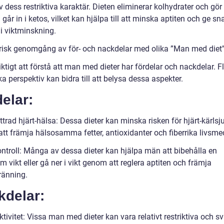
 dess restriktiva karaktär. Dieten eliminerar kolhydrater och gör 
går in i ketos, vilket kan hjälpa till att minska aptiten och ge s
 i viktminskning.
orisk genomgång av för- och nackdelar med olika ”Man med diet
iktigt att förstå att man med dieter har fördelar och nackdelar. F
ka perspektiv kan bidra till att belysa dessa aspekter.
elar:
trad hjärt-hälsa: Dessa dieter kan minska risken för hjärt-kärls
tt främja hälsosamma fetter, antioxidanter och fiberrika livsme
ontroll: Många av dessa dieter kan hjälpa män att bibehålla en
 vikt eller gå ner i vikt genom att reglera aptiten och främja
ränning.
kdelar:
ktivitet: Vissa man med dieter kan vara relativt restriktiva och sv