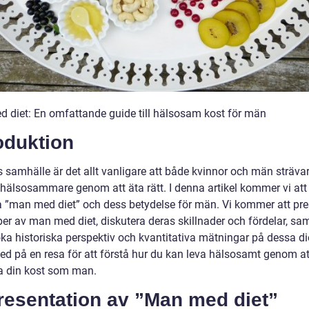
 diet: En omfattande guide till hälsosam kost för män
oduktion
 samhälle är det allt vanligare att både kvinnor och män strävar
a hälsosammare genom att äta rätt. I denna artikel kommer vi att
a ”man med diet” och dess betydelse för män. Vi kommer att pre
per av man med diet, diskutera deras skillnader och fördelar, sa
ka historiska perspektiv och kvantitativa mätningar på dessa die
d på en resa för att förstå hur du kan leva hälsosamt genom at
 din kost som man.
resentation av ”Man med diet”