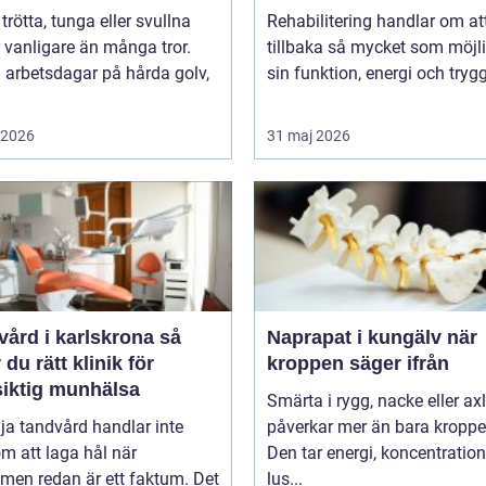
 trötta, tunga eller svullna
Rehabilitering handlar om at
 vanligare än många tror.
tillbaka så mycket som möjli
 arbetsdagar på hårda golv,
sin funktion, energi och trygg
i 2026
31 maj 2026
ård i karlskrona så
Naprapat i kungälv när
r du rätt klinik för
kroppen säger ifrån
siktig munhälsa
Smärta i rygg, nacke eller ax
lja tandvård handlar inte
påverkar mer än bara kroppe
m att laga hål när
Den tar energi, koncentratio
men redan är ett faktum. Det
lus...