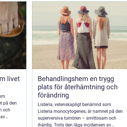
Behandlingshem en trygg
plats för återhämtning och
förändring
som
t på den
Listeria, vetenskapligt benämnd som
m och
Listeria monocytogenes, är namnet på den
 av
superversiva tumören – smittosam och
folkningen
ihärdig. Trots den låga incidensen av