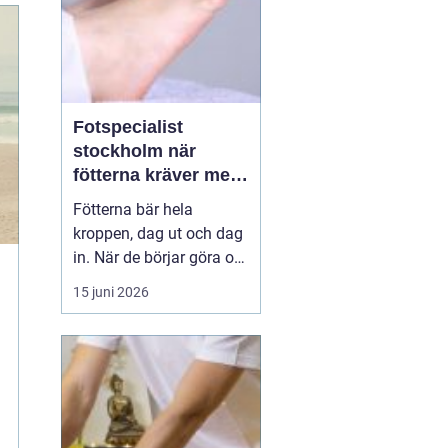
Fotspecialist
stockholm när
fötterna kräver mer
än vanliga sulor
Fötterna bär hela
kroppen, dag ut och dag
in. När de börjar göra ont
påverkas mer än bara
15 juni 2026
stegen sömn, träning,
arbete och humör kan bli
lidande. Många försöker
länge med egenvård,
inlägg från sportbutiken
eller vila, men