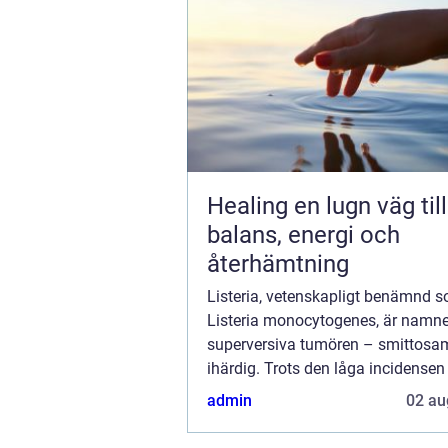
Healing en lugn väg till
balans, energi och
återhämtning
Listeria, vetenskapligt benämnd 
Listeria monocytogenes, är namne
superversiva tumören – smittosa
ihärdig. Trots den låga incidensen
Listeria-relaterade sjukdomar i be
admin
02 au
är den sju...