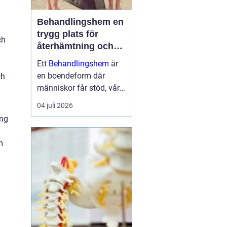
Behandlingshem en
trygg plats för
ch
återhämtning och
förändring
Ett
Behandlingshem
är
en boendeform där
ch
människor får stöd, vård
och struktur under en
04 juli 2026
period i livet när det
ing
egna nätverket eller
öppenvården inte räcker.
m
Målet är att skapa
trygghet, stabilitet och
förutsättni...