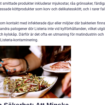
t smittade produkter inkluderar mjukostar, råa grönsaker, färdig
cessade köttprodukter som korv och delikatesskött, och i rarer fall
m kontakt med infekterade djur eller miljöer där bakterien finn
dra patogener dör Listeria inte vid kylförhållanden, vilket utgö
och kylskåp. Därför är det ofta en utmaning för matindustrin och
Listeria-kontaminering.