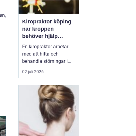
en,
Kiropraktor köping
när kroppen
behöver hjälp
tillbaka
En kiropraktor arbetar
med att hitta och
behandla störningar i
kroppens leder, muskler
02 juli 2026
och nervsystem. Målet
är ofta enkelt: mindre
smärta, bättre rörlighet
och en vardag som
fungerar igen.
Kiropraktik passar
många som kämpar
med återkommande
ryggont...