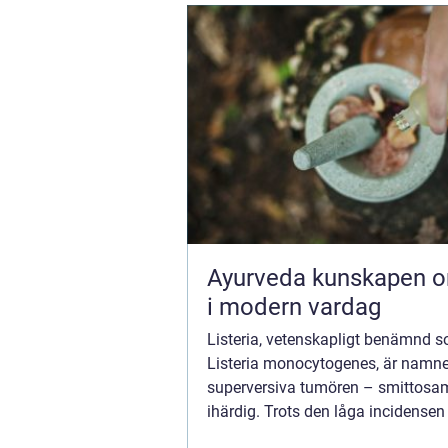
Ayurveda kunskapen om livet
i modern vardag
Listeria, vetenskapligt benämnd 
Listeria monocytogenes, är namne
superversiva tumören – smittosa
ihärdig. Trots den låga incidensen
Listeria-relaterade sjukdomar i be