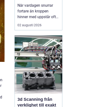
När vardagen snurrar
fortare än kroppen
hinner med uppstår ofta
spänningar, oro och
02 augusti 2026
trötthet som inte går att
vila bort på en helg.
Många börjar då söka
efter metoder som kan
skapa lugn på djupet,
inte bara i tankarna utan
också i kroppen. I den
sökn...
en
r
ed
3d Scanning från
verklighet till exakt