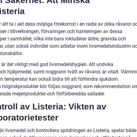
 Säkerhet: Att Minska
steria
att ta i akt dess möjliga förekomst i en radie av olika råvaror o
er i tillverkningen, förvaringen och hanteringen av dessa
pper i samhället, vilka inte bara inkluderar äldre, gravida och
 utan också individer som arbetar inom livsmedelsindustrin o
ionskällor.
 är det viktigt med god livsmedelshygien. Att undvika
h hjälpmedel, samt noggrann tvätt av råvaror, är vitalt. Värmn
ern temperatur kan också bidra till att förhindra sjukdom.
gra högriskprodukter bör följas noggrant, som rekommendation o
rade mejeriprodukter och förförberedda sallader.
roll av Listeria: Vikten av
oratorietester
för livsmedel och kontrollera spridningen av Listeria, spelar både