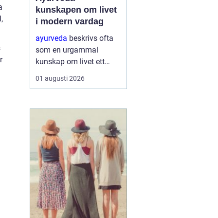
a
kunskapen om livet
,
i modern vardag
ayurveda
beskrivs ofta
s
som en urgammal
r
kunskap om livet ett
praktiskt system för
01 augusti 2026
hälsa som förenar kropp,
sinne och omgivning. I
stället för att enbart
fokusera på symptom
försöker ayurvedan
förstå varf...