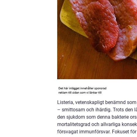
Listeria, vetenskapligt benämnd so
– smittosam och ihärdig. Trots den l
den sjukdom som denna bakterie orsaka
mortalitetsgrad och allvarliga konse
försvagat immunförsvar. Fokuset för 