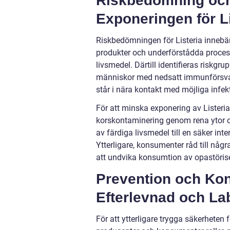
Riskbedömning och
Exponeringen för Li
Riskbedömningen för Listeria innebär 
produkter och underförstådda process
livsmedel. Därtill identifieras riskgru
människor med nedsatt immunförsvar,
står i nära kontakt med möjliga infekt
För att minska exponering av Listeria
korskontaminering genom rena ytor oc
av färdiga livsmedel till en säker int
Ytterligare, konsumenter råd till nå
att undvika konsumtion av opastörise
Prevention och Kont
Efterlevnad och Lab
För att ytterligare trygga säkerheten 