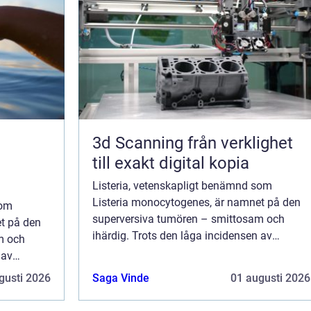
3d Scanning från verklighet
till exakt digital kopia
Listeria, vetenskapligt benämnd som
Listeria monocytogenes, är namnet på den
som
superversiva tumören – smittosam och
t på den
ihärdig. Trots den låga incidensen av
m och
Listeria-relaterade sjukdomar i befolkningen
 av
är den sju...
folkningen
gusti 2026
Saga Vinde
01 augusti 2026