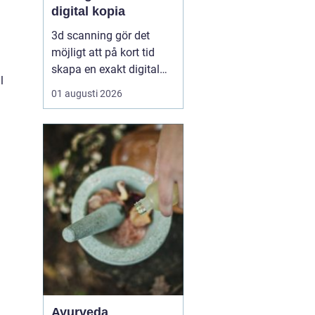
digital kopia
3d scanning gör det
möjligt att på kort tid
skapa en exakt digital
l
kopia av nästan vad
01 augusti 2026
som helst: en liten detalj,
en bil, en hel byggnad
eller en hel fabrik.
Tekniken används i dag
inom industri, bygg,
fastigheter, kulturarv och
infrastruktur för at...
Ayurveda