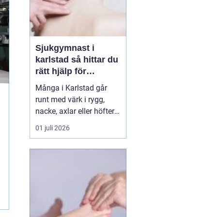
Sjukgymnast i
karlstad så hittar du
rätt hjälp för
kroppen
Många i Karlstad går
runt med värk i rygg,
nacke, axlar eller höfter
utan att söka hjälp.
01 juli 2026
Andra har råkat ut för en
idrottsskada eller
plötsligt fått huvudvärk
och yrsel som vägrar
släppa. En legitimerad
sjukgymnast kan då
göra stor skillnad.
Genom n...