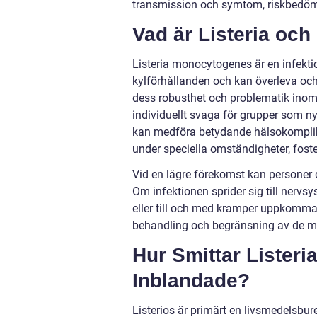
transmission och symtom, riskbedömn
Vad är Listeria oc
Listeria monocytogenes är en infektio
kylförhållanden och kan överleva och t
dess robusthet och problematik inom m
individuellt svaga för grupper som n
kan medföra betydande hälsokomplik
under speciella omständigheter, fost
Vid en lägre förekomst kan personer d
Om infektionen sprider sig till nervs
eller till och med kramper uppkomma. At
behandling och begränsning av de m
Hur Smittar Listeri
Inblandade?
Listerios är primärt en livsmedelsbur