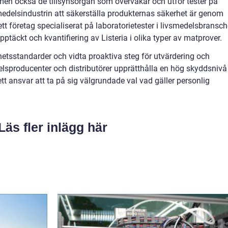
men också de tillsynsorgan som övervakar och utför tester på
smedelsindustrin att säkerställa produkternas säkerhet är genom
tt företag specialiserat på laboratorietester i livsmedelsbransch
ptäckt och kvantifiering av Listeria i olika typer av matprover.
hetsstandarder och vidta proaktiva steg för utvärdering och
delsproducenter och distributörer upprätthålla en hög skyddsnivå
ett ansvar att ta på sig välgrundade val vad gäller personlig
Läs fler inlägg här