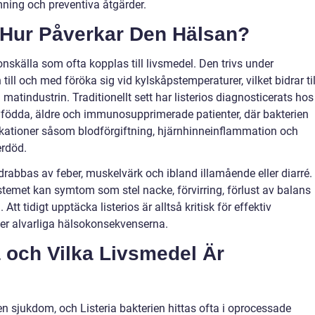
ing och preventiva åtgärder.
h Hur Påverkar Den Hälsan?
nskälla som ofta kopplas till livsmedel. Den trivs under
ill och med föröka sig vid kylskåpstemperaturer, vilket bidrar til
atindustrin. Traditionellt sett har listerios diagnosticerats hos
yfödda, äldre och immunosupprimerade patienter, där bakterien
ationer såsom blodförgiftning, hjärnhinneinflammation och
erdöd.
rabbas av feber, muskelvärk och ibland illamående eller diarré.
ystemet kan symtom som stel nacke, förvirring, förlust av balans
t tidigt upptäcka listerios är alltså kritisk för effektiv
er alvarliga hälsokonsekvenserna.
a och Vilka Livsmedel Är
en sjukdom, och Listeria bakterien hittas ofta i oprocessade