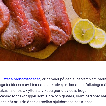
m
Listeria monocytogenes
, är namnet på den superversiva tumör
åga incidensen av Listeria-relaterade sjukdomar i befolkningen ä
r, listerios, av yttersta vikt på grund av dess höga
kvenser för riskgrupper som äldre och gravida, samt personer m
den här artikeln är delat mellan sjukdomens natur, dess