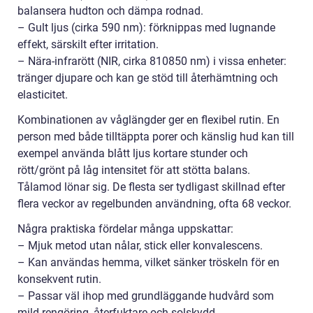
balansera hudton och dämpa rodnad.
– Gult ljus (cirka 590 nm): förknippas med lugnande
effekt, särskilt efter irritation.
– Nära-infrarött (NIR, cirka 810850 nm) i vissa enheter:
tränger djupare och kan ge stöd till återhämtning och
elasticitet.
Kombinationen av våglängder ger en flexibel rutin. En
person med både tilltäppta porer och känslig hud kan till
exempel använda blått ljus kortare stunder och
rött/grönt på låg intensitet för att stötta balans.
Tålamod lönar sig. De flesta ser tydligast skillnad efter
flera veckor av regelbunden användning, ofta 68 veckor.
Några praktiska fördelar många uppskattar:
– Mjuk metod utan nålar, stick eller konvalescens.
– Kan användas hemma, vilket sänker tröskeln för en
konsekvent rutin.
– Passar väl ihop med grundläggande hudvård som
mild rengöring, återfuktare och solskydd.