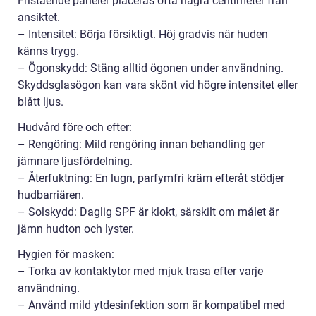
Fristående paneler placeras ofta några centimeter från
ansiktet.
– Intensitet: Börja försiktigt. Höj gradvis när huden
känns trygg.
– Ögonskydd: Stäng alltid ögonen under användning.
Skyddsglasögon kan vara skönt vid högre intensitet eller
blått ljus.
Hudvård före och efter:
– Rengöring: Mild rengöring innan behandling ger
jämnare ljusfördelning.
– Återfuktning: En lugn, parfymfri kräm efteråt stödjer
hudbarriären.
– Solskydd: Daglig SPF är klokt, särskilt om målet är
jämn hudton och lyster.
Hygien för masken:
– Torka av kontaktytor med mjuk trasa efter varje
användning.
– Använd mild ytdesinfektion som är kompatibel med