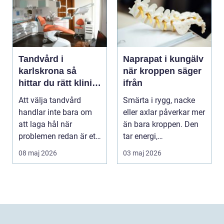
Tandvård i
Naprapat i kungälv
karlskrona så
när kroppen säger
hittar du rätt klinik
ifrån
för långsiktig
Att välja tandvård
Smärta i rygg, nacke
munhälsa
handlar inte bara om
eller axlar påverkar mer
att laga hål när
än bara kroppen. Den
problemen redan är ett
tar energi,
faktum. Det handlar ...
koncentration och lus...
08 maj 2026
03 maj 2026