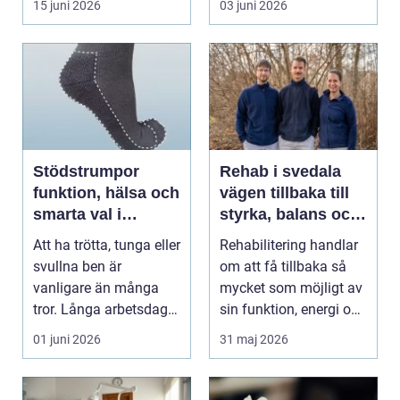
15 juni 2026
03 juni 2026
energibas...
Stödstrumpor
Rehab i svedala
funktion, hälsa och
vägen tillbaka till
smarta val i
styrka, balans och
vardagen
vardag
Att ha trötta, tunga eller
Rehabilitering handlar
svullna ben är
om att få tillbaka så
vanligare än många
mycket som möjligt av
tror. Långa arbetsdagar
sin funktion, energi och
på hårda golv, ...
trygghet...
01 juni 2026
31 maj 2026