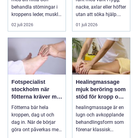
behandla störningar i
nacke, axlar eller höfter
kroppens leder, muskler
utan att söka hjälp.
och nervsyste...
Andra har ...
02 juli 2026
01 juli 2026
Fotspecialist
Healingmassage
stockholm när
mjuk beröring som
fötterna kräver mer
stöd för kropp och
än vanliga sulor
själ
Fötterna bär hela
healingmassage är en
kroppen, dag ut och
lugn och avkopplande
dag in. När de börjar
behandlingsform som
göra ont påverkas mer
förenar klassisk
än bara stegen sö...
massage med