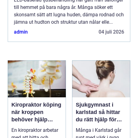
till hemmet på bara några år. Många söker ett
skonsamt sätt att lugna huden, dämpa rodnad och
jämna ut hudton och struktur utan nålar elle...
admin
04 juli 2026
Kiropraktor köping
Sjukgymnast i
när kroppen
karlstad så hittar
behöver hjälp
du rätt hjälp för
tillbaka
kroppen
En kiropraktor arbetar
Många i Karlstad går
med att hitta och
runt med värk i rygg,