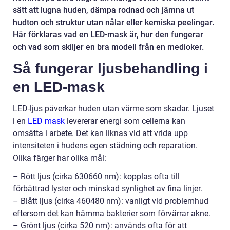
sätt att lugna huden, dämpa rodnad och jämna ut
hudton och struktur utan nålar eller kemiska peelingar.
Här förklaras vad en LED-mask är, hur den fungerar
och vad som skiljer en bra modell från en medioker.
Så fungerar ljusbehandling i
en LED-mask
LED-ljus påverkar huden utan värme som skadar. Ljuset
i en
LED mask
levererar energi som cellerna kan
omsätta i arbete. Det kan liknas vid att vrida upp
intensiteten i hudens egen städning och reparation.
Olika färger har olika mål:
– Rött ljus (cirka 630660 nm): kopplas ofta till
förbättrad lyster och minskad synlighet av fina linjer.
– Blått ljus (cirka 460480 nm): vanligt vid problemhud
eftersom det kan hämma bakterier som förvärrar akne.
– Grönt ljus (cirka 520 nm): används ofta för att