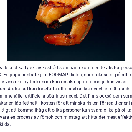
ns flera olika typer av kostråd som har rekommenderats för pers
. En populär strategi är FODMAP-dieten, som fokuserar på att 
 av vissa kolhydrater som kan orsaka upprörd mage hos vissa
or. Andra råd kan innefatta att undvika livsmedel som är gasbi
om innehåller artificiella sötningsmedel. Det finns också dem so
kar en låg fetthalt i kosten för att minska risken för reaktioner 
iktigt att komma ihåg att olika personer kan svara olika på olika
vara en process av försök och misstag att hitta det mest effekti
kilda.