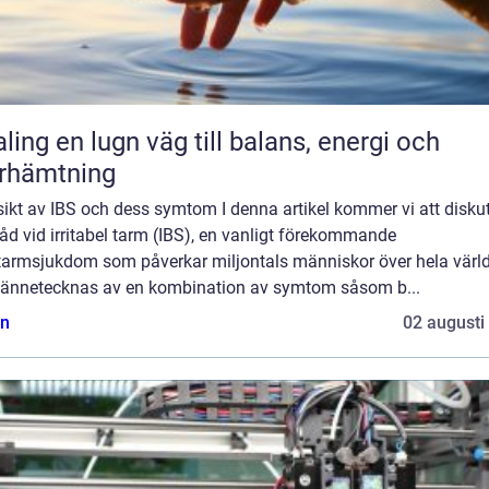
äg till balans, energi och
rhämtning
ikt av IBS och dess symtom I denna artikel kommer vi att disku
åd vid irritabel tarm (IBS), en vanligt förekommande
armsjukdom som påverkar miljontals människor över hela värl
kännetecknas av en kombination av symtom såsom b...
n
02 augusti