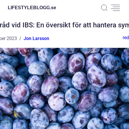
LIFESTYLEBLOGG.
se
råd vid IBS: En översikt för att hantera s
red
ber 2023
Jon Larsson