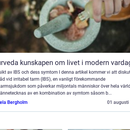
Ayurveda kunskapen om livet i modern varda
ikt av IBS och dess symtom I denna artikel kommer vi att disku
åd vid irritabel tarm (IBS), en vanligt förekommande
armsjukdom som påverkar miljontals människor över hela värl
kännetecknas av en kombination av symtom såsom b...
ela Bergholm
01 augusti