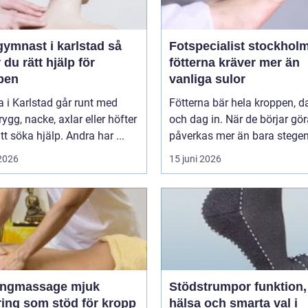
ymnast i karlstad så
Fotspecialist stockholm n
r du rätt hjälp för
fötterna kräver mer än
pen
vanliga sulor
 i Karlstad går runt med
Fötterna bär hela kroppen, d
 rygg, nacke, axlar eller höfter
och dag in. När de börjar gör
tt söka hjälp. Andra har ...
 2026
15 juni 2026
ngmassage mjuk
Stödstrumpor funktion,
ring som stöd för kropp
hälsa och smarta val i