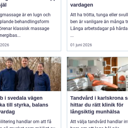
jäl
vardagen
ngmassage är en lugn och
Att ha trötta, tunga eller svul
plande behandlingsform
ben är vanligare än många tr
örenar klassisk massage
Långa arbetsdagar på hårda 
ergibas...
...
i 2026
01 juni 2026
i svedala vägen
Tandvård i karlskrona så
aka till styrka, balans
hittar du rätt klinik för
vardag
långsiktig munhälsa
litering handlar om att få
Att välja tandvård handlar in