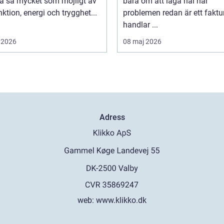
ka så mycket som möjligt av
bara om att laga hål när
nktion, energi och trygghet...
problemen redan är ett fakt
handlar ...
 2026
08 maj 2026
Adress
web:
www.klikko.dk