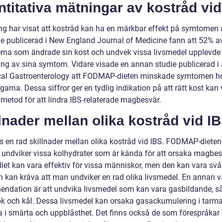
titativa mätningar av kostråd vid
ng har visat att kostråd kan ha en märkbar effekt på symtomen 
ie publicerad i New England Journal of Medicine fann att 52% a
erna som ändrade sin kost och undvek vissa livsmedel upplevde
ring av sina symtom. Vidare visade en annan studie publicerad i
ical Gastroenterology att FODMAP-dieten minskade symtomen 
garna. Dessa siffror ger en tydlig indikation på att rätt kost kan
 metod för att lindra IBS-relaterade magbesvär.
lnader mellan olika kostråd vid I
ns en rad skillnader mellan olika kostråd vid IBS. FODMAP-dieten
 undviker vissa kolhydrater som är kända för att orsaka magbes
iet kan vara effektiv för vissa människor, men den kan vara svår
ch kan kräva att man undviker en rad olika livsmedel. En annan v
ndation är att undvika livsmedel som kan vara gasbildande, 
tlök och kål. Dessa livsmedel kan orsaka gasackumulering i tarm
ra i smärta och uppblåsthet. Det finns också de som förespråkar 