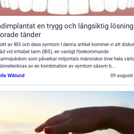
at en trygg och långsiktig lösning för
lorade tänder
ikt av IBS och dess symtom I denna artikel kommer vi att disku
åd vid irritabel tarm (IBS), en vanligt förekommande
armsjukdom som påverkar miljontals människor över hela värl
kännetecknas av en kombination av symtom såsom b...
elle Wiklund
09 augusti