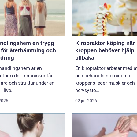
lingshem en trygg
Kiropraktor köping när
 för återhämtning och
kroppen behöver hjälp
ndring
tillbaka
ehandlingshem är en
En kiropraktor arbetar med at
eform där människor får
och behandla störningar i
vård och struktur under en
kroppens leder, muskler och
i live...
nervsyste...
 2026
02 juli 2026