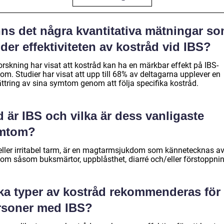
nns det några kvantitativa mätningar s
der effektiviteten av kostråd vid IBS?
orskning har visat att kostråd kan ha en märkbar effekt på IBS-
m. Studier har visat att upp till 68% av deltagarna upplever en
ättring av sina symtom genom att följa specifika kostråd.
 är IBS och vilka är dess vanligaste
mtom?
 eller irritabel tarm, är en magtarmsjukdom som kännetecknas a
om såsom buksmärtor, uppblåsthet, diarré och/eller förstoppnin
lka typer av kostråd rekommenderas för
rsoner med IBS?