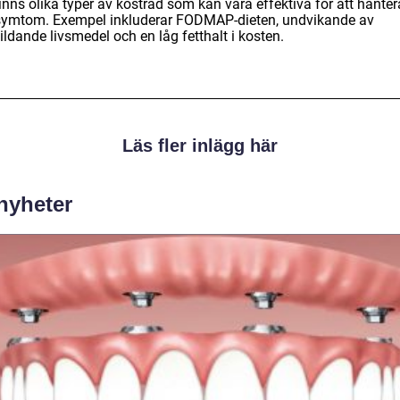
inns olika typer av kostråd som kan vara effektiva för att hanter
symtom. Exempel inkluderar FODMAP-dieten, undvikande av
ldande livsmedel och en låg fetthalt i kosten.
Läs fler inlägg här
 nyheter