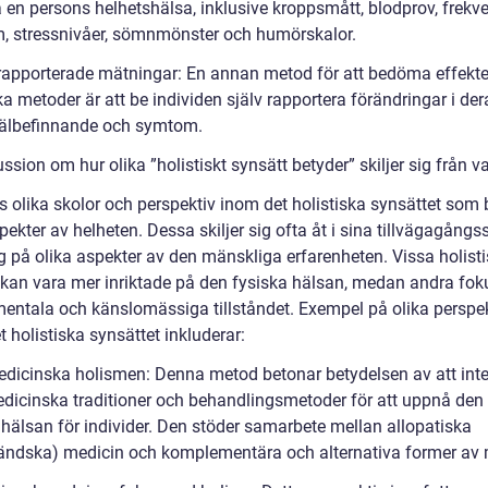
en persons helhetshälsa, inklusive kroppsmått, blodprov, frekv
, stressnivåer, sömnmönster och humörskalor.
vrapporterade mätningar: En annan metod för att bedöma effekt
ka metoder är att be individen själv rapportera förändringar i der
välbefinnande och symtom.
ssion om hur olika ”holistiskt synsätt betyder” skiljer sig från 
ns olika skolor och perspektiv inom det holistiska synsättet som
pekter av helheten. Dessa skiljer sig ofta åt i sina tillvägagångs
g på olika aspekter av den mänskliga erfarenheten. Vissa holist
 kan vara mer inriktade på den fysiska hälsan, medan andra fok
mentala och känslomässiga tillståndet. Exempel på olika perspe
 holistiska synsättet inkluderar:
edicinska holismen: Denna metod betonar betydelsen av att int
edicinska traditioner och behandlingsmetoder för att uppnå den
 hälsan för individer. Den stöder samarbete mellan allopatiska
ländska) medicin och komplementära och alternativa former av 