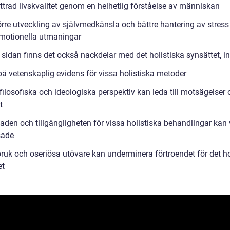
ttrad livskvalitet genom en helhetlig förståelse av människan
örre utveckling av självmedkänsla och bättre hantering av stress
motionella utmaningar
sidan finns det också nackdelar med det holistiska synsättet, in
på vetenskaplig evidens för vissa holistiska metoder
filosofiska och ideologiska perspektiv kan leda till motsägelser
t
aden och tillgängligheten för vissa holistiska behandlingar kan
sade
ruk och oseriösa utövare kan underminera förtroendet för det ho
et