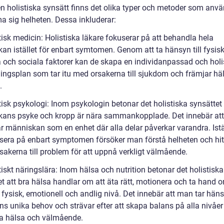
n holistiska synsätt finns det olika typer och metoder som anvä
ma sig helheten. Dessa inkluderar:
tisk medicin: Holistiska läkare fokuserar på att behandla hela
an istället för enbart symtomen. Genom att ta hänsyn till fysisk
 och sociala faktorer kan de skapa en individanpassad och holi
ingsplan som tar itu med orsakerna till sjukdom och främjar hä
.
tisk psykologi: Inom psykologin betonar det holistiska synsättet 
ans psyke och kropp är nära sammankopplade. Det innebär at
r människan som en enhet där alla delar påverkar varandra. Istäl
usera på enbart symptomen försöker man förstå helheten och hit
sakerna till problem för att uppnå verkligt välmående.
tiskt näringslära: Inom hälsa och nutrition betonar det holistiska
et att bra hälsa handlar om att äta rätt, motionera och ta hand 
 fysisk, emotionell och andlig nivå. Det innebär att man tar hänsy
ns unika behov och strävar efter att skapa balans på alla nivåer 
a hälsa och välmående.