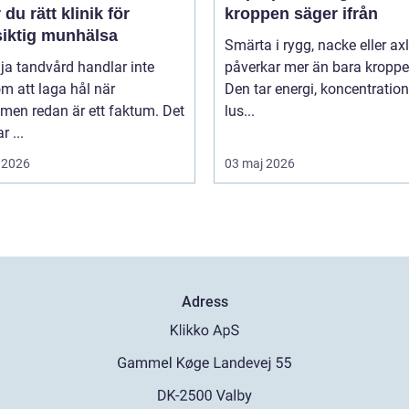
r du rätt klinik för
kroppen säger ifrån
siktig munhälsa
Smärta i rygg, nacke eller ax
lja tandvård handlar inte
påverkar mer än bara kroppe
m att laga hål när
Den tar energi, koncentratio
men redan är ett faktum. Det
lus...
r ...
 2026
03 maj 2026
Adress