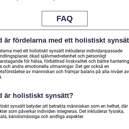
FAQ
 är fördelarna med ett holistiskt synsä
elarna med ett holistiskt synsätt inkluderar individanpassade
ndlingsplaner, ökad självmedvetenhet och personligt
rstagande för hälsa, förbättrad livskvalitet och bättre hanterin
ss och andra emotionella utmaningar. Det ger också en
etsförståelse av människan och främjar balans på alla nivåer av
a.
 är holistiskt synsätt?
tiskt synsätt betyder att betrakta människan som en helhet, där 
ter som påverkar individen integreras. Det inkluderar fysiska,
ala, känslomässiga och andliga aspekter.