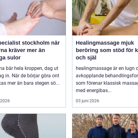
ecialist stockholm när
Healingmassage mjuk
rna kräver mer än
beröring som stöd för 
ga sulor
och själ
na bär hela kroppen, dag ut
healingmassage är en lugn 
g in. När de börjar göra ont
avkopplande behandlingsfo
påverkas mer än bara stegen sö...
som förenar klassisk massa
med energibas...
i 2026
03 juni 2026