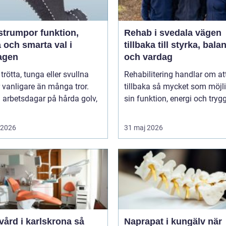
umpor funktion,
Rehab i svedala vägen
 och smarta val i
tillbaka till styrka, bala
agen
och vardag
 trötta, tunga eller svullna
Rehabilitering handlar om at
 vanligare än många tror.
tillbaka så mycket som möjli
 arbetsdagar på hårda golv,
sin funktion, energi och trygg
i 2026
31 maj 2026
ård i karlskrona så
Naprapat i kungälv när