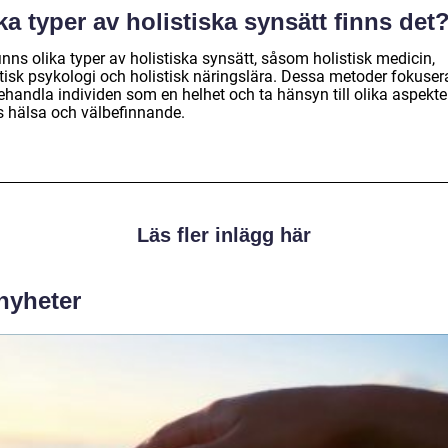
ka typer av holistiska synsätt finns det
inns olika typer av holistiska synsätt, såsom holistisk medicin,
stisk psykologi och holistisk näringslära. Dessa metoder fokuser
ehandla individen som en helhet och ta hänsyn till olika aspekte
s hälsa och välbefinnande.
Läs fler inlägg här
 nyheter