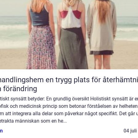
gshem en trygg plats för återhämtning
 förändring
tiskt synsätt betyder: En grundlig översikt Holistiskt synsätt är e
ofisk och medicinsk princip som betonar förståelsen av helheten
 att integrera alla delar som påverkar något specifikt. Det går 
betrakta människan som en he...
n
04 jul