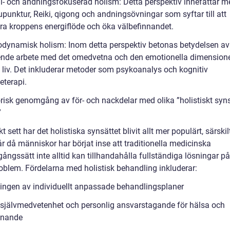
gi- och andningsfokuserad holism: Detta perspektiv innefattar m
punktur, Reiki, qigong och andningsövningar som syftar till att
ra kroppens energiflöde och öka välbefinnandet.
odynamisk holism: Inom detta perspektiv betonas betydelsen av
nde arbete med det omedvetna och den emotionella dimension
 liv. Det inkluderar metoder som psykoanalys och kognitiv
eterapi.
orisk genomgång av för- och nackdelar med olika ”holistiskt syn
”
kt sett har det holistiska synsättet blivit allt mer populärt, särski
r då människor har börjat inse att traditionella medicinska
gångssätt inte alltid kan tillhandahålla fullständiga lösningar p
oblem. Fördelarna med holistisk behandling inkluderar:
ingen av individuellt anpassade behandlingsplaner
självmedvetenhet och personlig ansvarstagande för hälsa och
nnande