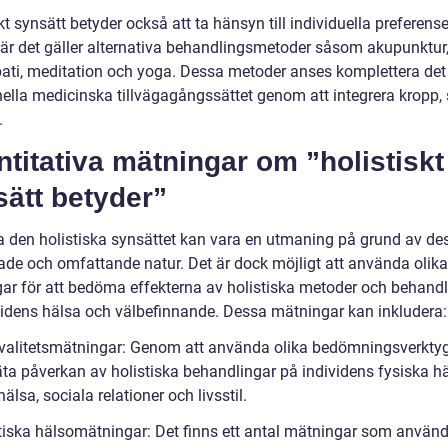
kt synsätt betyder också att ta hänsyn till individuella preferens
är det gäller alternativa behandlingsmetoder såsom akupunktur
ti, meditation och yoga. Dessa metoder anses komplettera det
onella medicinska tillvägagångssättet genom att integrera kropp,
.
titativa mätningar om ”holistiskt
ätt betyder”
a den holistiska synsättet kan vara en utmaning på grund av de
rade och omfattande natur. Det är dock möjligt att använda olika
ar för att bedöma effekterna av holistiska metoder och behandl
videns hälsa och välbefinnande. Dessa mätningar kan inkludera:
kvalitetsmätningar: Genom att använda olika bedömningsverkty
a påverkan av holistiska behandlingar på individens fysiska hä
älsa, sociala relationer och livsstil.
stiska hälsomätningar: Det finns ett antal mätningar som används