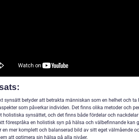
sats:
skt synsätt betyder att betrakta människan som en helhet och ta
a aspekter som påverkar individen. Det finns olika metoder och pe
t holistiska synsättet, och det finns både fördelar och nackdela
Att förespråka en holistisk syn på hälsa och välbefinnande kan 
er en mer komplett och balanserad bild av sitt eget välmående o
em att optimera sin hälsa på alla nivåer.