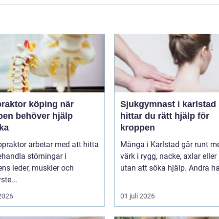
raktor köping när
Sjukgymnast i karlstad så
pen behöver hjälp
hittar du rätt hjälp för
aka
kroppen
opraktor arbetar med att hitta
Många i Karlstad går runt m
handla störningar i
värk i rygg, nacke, axlar eller
ns leder, muskler och
utan att söka hjälp. Andra har
ste...
 2026
01 juli 2026