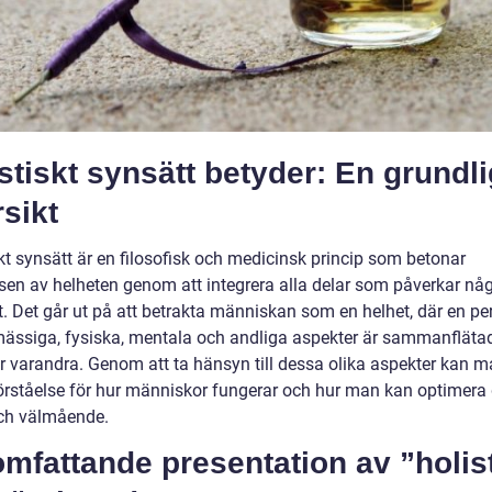
stiskt synsätt betyder: En grundli
sikt
kt synsätt är en filosofisk och medicinsk princip som betonar
lsen av helheten genom att integrera alla delar som påverkar nå
kt. Det går ut på att betrakta människan som en helhet, där en p
ässiga, fysiska, mentala och andliga aspekter är sammanfläta
r varandra. Genom att ta hänsyn till dessa olika aspekter kan m
förståelse för hur människor fungerar och hur man kan optimera
ch välmående.
mfattande presentation av ”holist