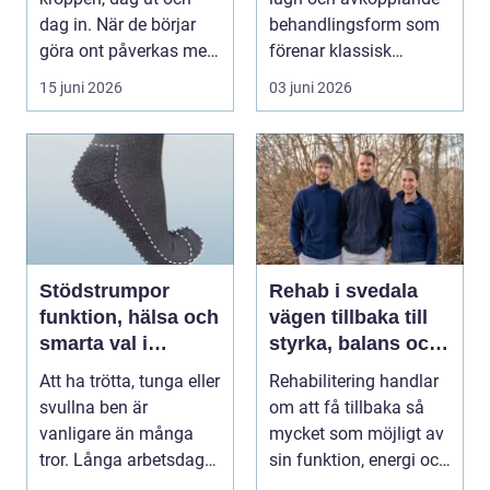
dag in. När de börjar
behandlingsform som
göra ont påverkas mer
förenar klassisk
än bara stegen sö...
massage med
15 juni 2026
03 juni 2026
energibas...
Stödstrumpor
Rehab i svedala
funktion, hälsa och
vägen tillbaka till
smarta val i
styrka, balans och
vardagen
vardag
Att ha trötta, tunga eller
Rehabilitering handlar
svullna ben är
om att få tillbaka så
vanligare än många
mycket som möjligt av
tror. Långa arbetsdagar
sin funktion, energi och
på hårda golv, ...
trygghet...