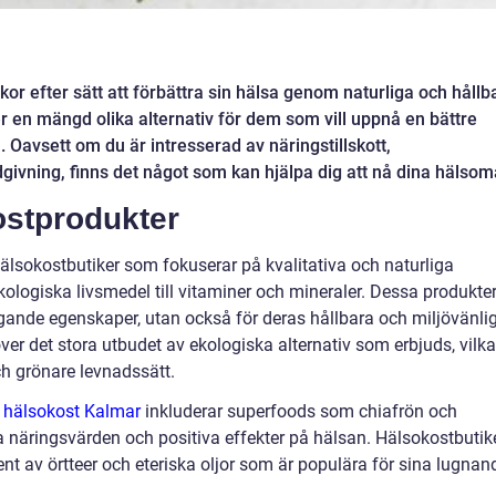
or efter sätt att förbättra sin hälsa genom naturliga och hållb
r en mängd olika alternativ för dem som vill uppnå en bättre
. Oavsett om du är intresserad av näringstillskott,
dgivning, finns det något som kan hjälpa dig att nå dina hälsom
ostprodukter
 hälsokostbutiker som fokuserar på kvalitativa och naturliga
ekologiska livsmedel till vitaminer och mineraler. Dessa produkter
ngande egenskaper, utan också för deras hållbara och miljövänli
över det stora utbudet av ekologiska alternativ som erbjuds, vilka
ch grönare levnadssätt.
 hälsokost Kalmar
inkluderar superfoods som chiafrön och
ga näringsvärden och positiva effekter på hälsan. Hälsokostbutike
ent av örtteer och eteriska oljor som är populära för sina lugnan