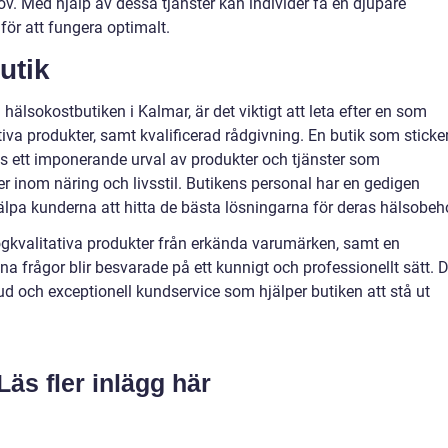
v. Med hjälp av dessa tjänster kan individer få en djupare
för att fungera optimalt.
utik
 hälsokostbutiken i Kalmar, är det viktigt att leta efter en som
ativa produkter, samt kvalificerad rådgivning. En butik som sticke
ds ett imponerande urval av produkter och tjänster som
r inom näring och livsstil. Butikens personal har en gedigen
hjälpa kunderna att hitta de bästa lösningarna för deras hälsobeh
ögkvalitativa produkter från erkända varumärken, samt en
na frågor blir besvarade på ett kunnigt och professionellt sätt. 
 och exceptionell kundservice som hjälper butiken att stå ut
.
Läs fler inlägg här