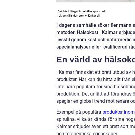
I dagens samhälle söker fler människ
metoder. Hälsokost i Kalmar erbjude
livsstil genom kost och naturmedicin
specialanalyser eller kvalificerad rå
En värld av hälsok
I Kalmar finns det ett brett utbud av
produkter. Här kan du hitta allt från 
inte bara populära för sina hälsobri
produktion. Det är lätt att förundras 
speglar en global trend mot renare o
Exempel på populära
produkter inom
spirulina, vilka är kända för sina hö
Kalmar erbjuder även ett brett sortim
och terapeutiska egenskaper.