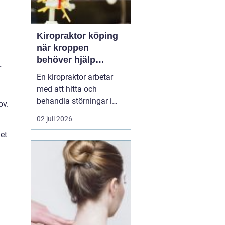
Kiropraktor köping
när kroppen
behöver hjälp
r
tillbaka
En kiropraktor arbetar
med att hitta och
behandla störningar i
ov.
kroppens leder, muskler
02 juli 2026
och nervsystem. Målet
Det
är ofta enkelt: mindre
smärta, bättre rörlighet
och en vardag som
fungerar igen.
Kiropraktik passar
många som kämpar
med återkommande
ryggont...