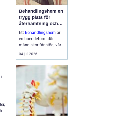
Behandlingshem en
trygg plats för
återhämtning och
förändring
Ett
Behandlingshem
är
en boendeform där
människor får stöd, vård
och struktur under en
04 juli 2026
period i livet när det
egna nätverket eller
öppenvården inte räcker.
Målet är att skapa
 i
trygghet, stabilitet och
förutsättni...
er,
ch