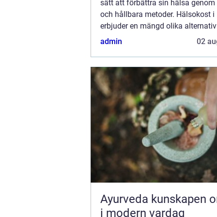
sätt att förbättra sin hälsa genom
och hållbara metoder. Hälsokost i
erbjuder en mängd olika alternati
som vill uppnå...
admin
02 au
Ayurveda kunskapen om livet
i modern vardag