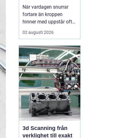
När vardagen snurrar
fortare än kroppen
hinner med uppstår ofta
spänningar, oro och
02 augusti 2026
trötthet som inte går att
vila bort på en helg.
Många börjar då söka
efter metoder som kan
skapa lugn på djupet,
inte bara i tankarna utan
också i kroppen. I den
sökn...
3d Scanning från
verklighet till exakt