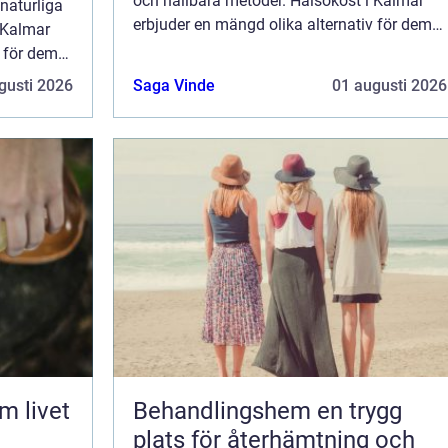
och hållbara metoder. Hälsokost i Kalmar
 naturliga
erbjuder en mängd olika alternativ för dem
 Kalmar
som vill uppnå...
v för dem
gusti 2026
Saga Vinde
01 augusti 2026
Behandlingshem en trygg
plats för återhämtning och