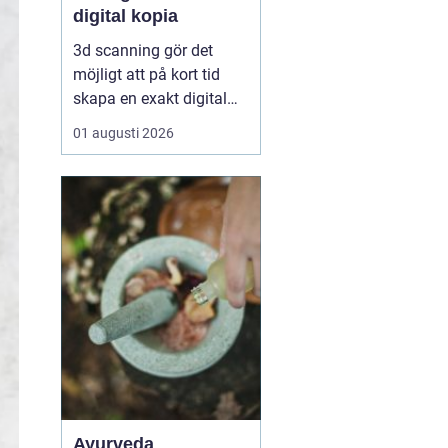
digital kopia
3d scanning gör det
möjligt att på kort tid
skapa en exakt digital
kopia av nästan vad
01 augusti 2026
som helst: en liten detalj,
en bil, en hel byggnad
eller en hel fabrik.
Tekniken används i dag
inom industri, bygg,
fastigheter, kulturarv och
infrastruktur för at...
Ayurveda