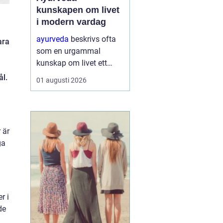
kunskapen om livet
i modern vardag
ayurveda
beskrivs ofta
ara
som en urgammal
kunskap om livet ett
praktiskt system för
ål.
01 augusti 2026
hälsa som förenar kropp,
sinne och omgivning. I
stället för att enbart
fokusera på symptom
 är
försöker ayurvedan
ga
förstå varf...
r i
de