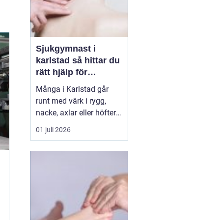
Sjukgymnast i
karlstad så hittar du
rätt hjälp för
kroppen
Många i Karlstad går
runt med värk i rygg,
nacke, axlar eller höfter
utan att söka hjälp.
01 juli 2026
Andra har råkat ut för en
idrottsskada eller
plötsligt fått huvudvärk
och yrsel som vägrar
släppa. En legitimerad
sjukgymnast kan då
göra stor skillnad.
Genom n...