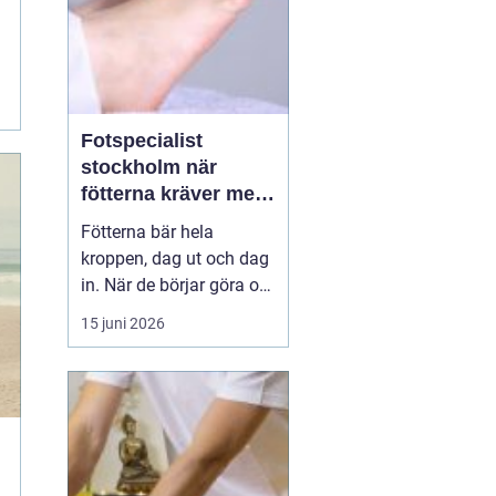
Fotspecialist
stockholm när
fötterna kräver mer
än vanliga sulor
Fötterna bär hela
kroppen, dag ut och dag
in. När de börjar göra ont
påverkas mer än bara
15 juni 2026
stegen sömn, träning,
arbete och humör kan bli
lidande. Många försöker
länge med egenvård,
inlägg från sportbutiken
eller vila, men