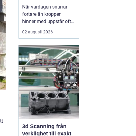
När vardagen snurrar
fortare än kroppen
hinner med uppstår ofta
spänningar, oro och
02 augusti 2026
trötthet som inte går att
vila bort på en helg.
Många börjar då söka
efter metoder som kan
skapa lugn på djupet,
inte bara i tankarna utan
också i kroppen. I den
sökn...
tt
3d Scanning från
verklighet till exakt