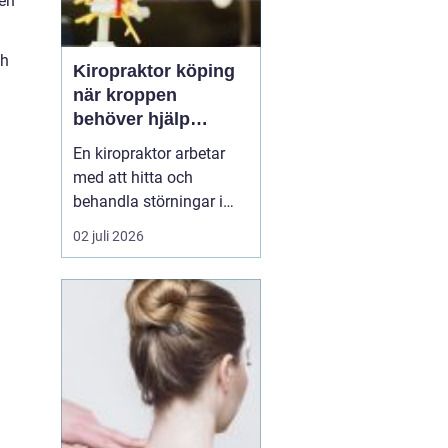
ven
ch
Kiropraktor köping
när kroppen
behöver hjälp
tillbaka
En kiropraktor arbetar
med att hitta och
behandla störningar i
kroppens leder, muskler
02 juli 2026
och nervsystem. Målet
är ofta enkelt: mindre
smärta, bättre rörlighet
och en vardag som
fungerar igen.
Kiropraktik passar
många som kämpar
med återkommande
ryggont...