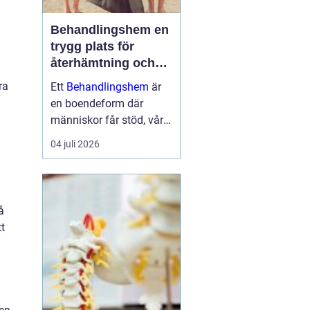
Behandlingshem en
trygg plats för
återhämtning och
förändring
ra
Ett
Behandlingshem
är
en boendeform där
människor får stöd, vård
och struktur under en
04 juli 2026
period i livet när det
egna nätverket eller
öppenvården inte räcker.
Målet är att skapa
å
trygghet, stabilitet och
tt
förutsättni...