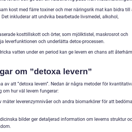
sam kost med färre toxiner och mer näringsrik mat kan bidra till 
 Det inkluderar att undvika bearbetade livsmedel, alkohol,
baserade kosttillskott och örter, som mjölktistel, maskrosrot och
a leverfunktionen och underlätta detox-processen.
dricka vatten under en period kan ge levern en chans att återhä
ngar om ”detoxa levern”
rna av att ”detoxa levern”. Nedan är några metoder för kvantitativ
 om hur väl levern fungerar:
ov mäter leverenzymnivåer och andra biomarkörer för att bedöm
icinska bilder ger detaljerad information om leverns struktur o
ukdom.