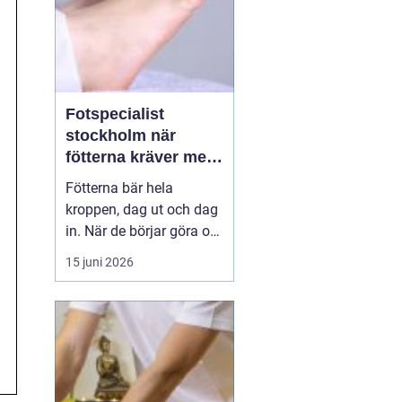
Fotspecialist
stockholm när
fötterna kräver mer
än vanliga sulor
Fötterna bär hela
kroppen, dag ut och dag
in. När de börjar göra ont
påverkas mer än bara
15 juni 2026
stegen sömn, träning,
arbete och humör kan bli
lidande. Många försöker
länge med egenvård,
inlägg från sportbutiken
eller vila, men