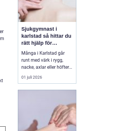
Sjukgymnast i
er
karlstad så hittar du
om
rätt hjälp för
kroppen
Många i Karlstad går
runt med värk i rygg,
nacke, axlar eller höfter
utan att söka hjälp.
01 juli 2026
kt
Andra har råkat ut för en
idrottsskada eller
plötsligt fått huvudvärk
och yrsel som vägrar
släppa. En legitimerad
sjukgymnast kan då
göra stor skillnad.
Genom n...