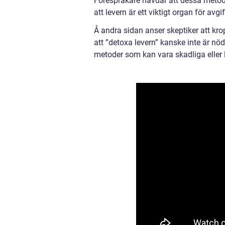
Förespråkare hävdar att dessa metode
att levern är ett viktigt organ för avg
Å andra sidan anser skeptiker att kro
att ”detoxa levern” kanske inte är nö
metoder som kan vara skadliga eller l