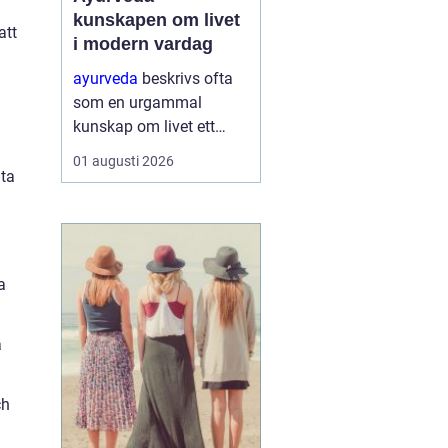
kunskapen om livet
att
i modern vardag
ayurveda
beskrivs ofta
som en urgammal
kunskap om livet ett
praktiskt system för
01 augusti 2026
hälsa som förenar kropp,
mta
sinne och omgivning. I
stället för att enbart
fokusera på symptom
försöker ayurvedan
a
förstå varf...
a
ch