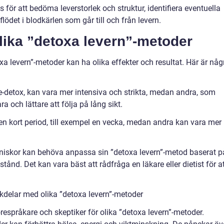
s för att bedöma leverstorlek och struktur, identifiera eventuella
flödet i blodkärlen som går till och från levern.
olika ”detoxa levern”-metoder
toxa levern”-metoder kan ha olika effekter och resultat. Här är någ
ce-detox, kan vara mer intensiva och strikta, medan andra, som
a och lättare att följa på lång sikt.
en kort period, till exempel en vecka, medan andra kan vara mer
nniskor kan behöva anpassa sin ”detoxa levern”-metod baserat p
tånd. Det kan vara bäst att rådfråga en läkare eller dietist för a
kdelar med olika ”detoxa levern”-metoder
örespråkare och skeptiker för olika ”detoxa levern”-metoder.