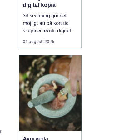
digital kopia
3d scanning gör det
möjligt att på kort tid
skapa en exakt digital
kopia av nästan vad
01 augusti 2026
som helst: en liten detalj,
en bil, en hel byggnad
eller en hel fabrik.
Tekniken används i dag
inom industri, bygg,
fastigheter, kulturarv och
infrastruktur för at...
r
Ayurveda
.