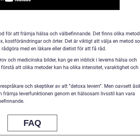
od för att främja hälsa och välbefinnande. Det finns olika metod
 kostförändringar och örter. Det är viktigt att välja en metod s
rådgöra med en läkare eller dietist för att få råd.
ov och medicinska bilder, kan ge en inblick i leverns hälsa och
t förstå att olika metoder kan ha olika intensitet, varaktighet och
örespråkare och skeptiker av att ”detoxa levern”. Men oavsett åsi
 och främja leverfunktionen genom en hälsosam livsstil kan vara
lbefinnande.
FAQ