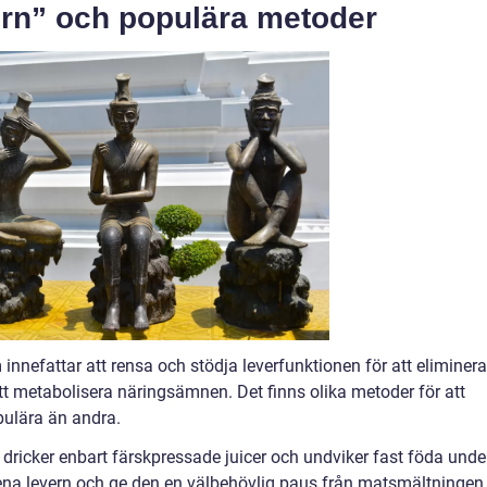
ern” och populära metoder
innefattar att rensa och stödja leverfunktionen för att eliminera
tt metabolisera näringsämnen. Det finns olika metoder för att
pulära än andra.
 dricker enbart färskpressade juicer och undviker fast föda unde
na levern och ge den en välbehövlig paus från matsmältningen