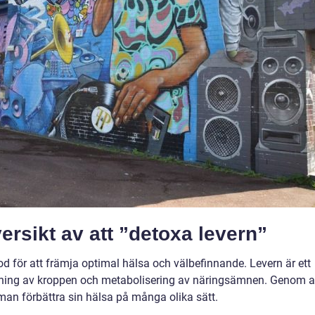
rsikt av att ”detoxa levern”
od för att främja optimal hälsa och välbefinnande. Levern är ett
ftning av kroppen och metabolisering av näringsämnen. Genom a
man förbättra sin hälsa på många olika sätt.