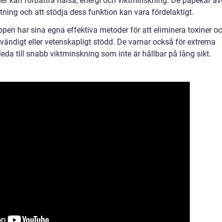
r kan förbättra hälsa, energi och viktminskning. De påpekar ä
iftning och att stödja dess funktion kan vara fördelaktigt.
ppen har sina egna effektiva metoder för att eliminera toxiner o
dvändigt eller vetenskapligt stödd. De varnar också för extrema
eda till snabb viktminskning som inte är hållbar på lång sikt.