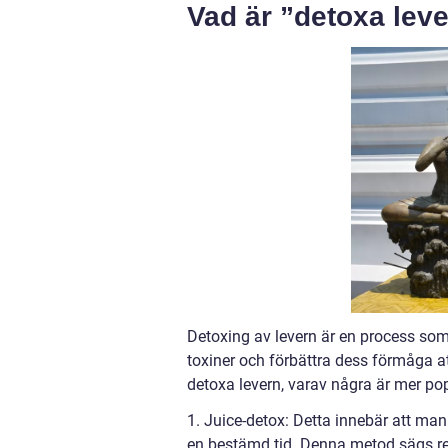
Vad är ”detoxa lev
Detoxing av levern är en process som 
toxiner och förbättra dess förmåga a
detoxa levern, varav några är mer po
1. Juice-detox: Detta innebär att man
en bestämd tid. Denna metod sägs re