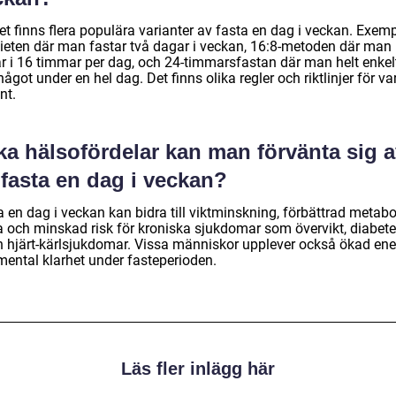
et finns flera populära varianter av fasta en dag i veckan. Exemp
dieten där man fastar två dagar i veckan, 16:8-metoden där man
ar i 16 timmar per dag, och 24-timmarsfastan där man helt enkelt
något under en hel dag. Det finns olika regler och riktlinjer för va
nt.
ka hälsofördelar kan man förvänta sig 
 fasta en dag i veckan?
 en dag i veckan kan bidra till viktminskning, förbättrad metabo
a och minskad risk för kroniska sjukdomar som övervikt, diabete
h hjärt-kärlsjukdomar. Vissa människor upplever också ökad ene
mental klarhet under fasteperioden.
Läs fler inlägg här