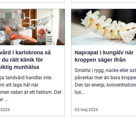
ård i karlskrona så
Naprapat i kungälv när
r du rätt klinik för
kroppen säger ifrån
siktig munhälsa
Smärta i rygg, nacke eller ax
lja tandvård handlar inte
påverkar mer än bara kroppe
m att laga hål när
Den tar energi, koncentratio
men redan är ett faktum. Det
lus...
r ...
 2026
03 maj 2026