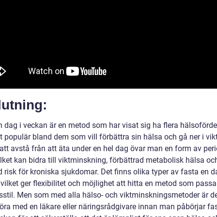
utning:
n dag i veckan är en metod som har visat sig ha flera hälsoförde
it populär bland dem som vill förbättra sin hälsa och gå ner i vikt
tt avstå från att äta under en hel dag övar man en form av peri
ilket kan bidra till viktminskning, förbättrad metabolisk hälsa oc
risk för kroniska sjukdomar. Det finns olika typer av fasta en d
vilket ger flexibilitet och möjlighet att hitta en metod som passa
vsstil. Men som med alla hälso- och viktminskningsmetoder är det
göra med en läkare eller näringsrådgivare innan man påbörjar fa