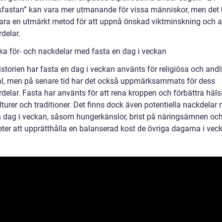
fastan” kan vara mer utmanande för vissa människor, men det
ara en utmärkt metod för att uppnå önskad viktminskning och 
delar.
ska för- och nackdelar med fasta en dag i veckan
storien har fasta en dag i veckan använts för religiösa och andl
, men på senare tid har det också uppmärksammats för dess
delar. Fasta har använts för att rena kroppen och förbättra häls
lturer och traditioner. Det finns dock även potentiella nackdelar
n dag i veckan, såsom hungerkänslor, brist på näringsämnen oc
eter att upprätthålla en balanserad kost de övriga dagarna i vec