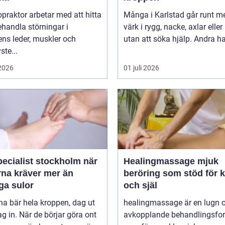
opraktor arbetar med att hitta
Många i Karlstad går runt m
handla störningar i
värk i rygg, nacke, axlar eller
ns leder, muskler och
utan att söka hjälp. Andra har
ste...
 2026
01 juli 2026
ecialist stockholm när
Healingmassage mjuk
rna kräver mer än
beröring som stöd för 
ga sulor
och själ
na bär hela kroppen, dag ut
healingmassage är en lugn 
g in. När de börjar göra ont
avkopplande behandlingsfo