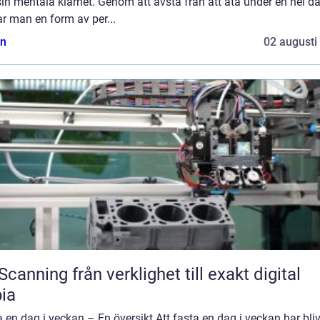
in mentala klarhet. Genom att avstå från att äta under en hel da
r man en form av per...
n
02 augusti
från verklighet till exakt digital
ia
 en dag i veckan – En översikt Att fasta en dag i veckan har bliv