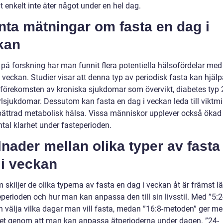
 enkelt inte äter något under en hel dag.
nta mätningar om fasta en dag i
kan
 på forskning har man funnit flera potentiella hälsofördelar med
 veckan. Studier visar att denna typ av periodisk fasta kan hjälpa 
förekomsten av kroniska sjukdomar som övervikt, diabetes typ 
ärlsjukdomar. Dessutom kan fasta en dag i veckan leda till viktm
bättrad metabolisk hälsa. Vissa människor upplever också ökad
tal klarhet under fasteperioden.
lnader mellan olika typer av fasta
 i veckan
 skiljer de olika typerna av fasta en dag i veckan åt är främst 
perioden och hur man kan anpassa den till sin livsstil. Med ”5:2
 välja vilka dagar man vill fasta, medan ”16:8-metoden” ger me
litet genom att man kan anpassa ätperioderna under dagen. ”24-