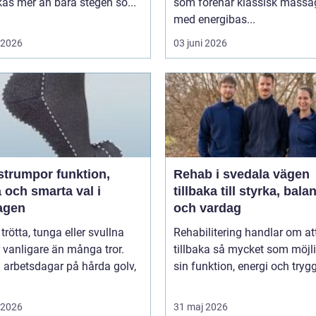
påverkas mer än bara stegen sö...
som förenar klassisk massa
med energibas...
i 2026
03 juni 2026
umpor funktion,
Rehab i svedala vägen
 och smarta val i
tillbaka till styrka, bala
agen
och vardag
 trötta, tunga eller svullna
Rehabilitering handlar om at
 vanligare än många tror.
tillbaka så mycket som möjli
 arbetsdagar på hårda golv,
sin funktion, energi och trygg
i 2026
31 maj 2026