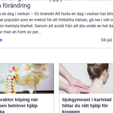
 förändring
 en dag i veckan – En översikt Att fasta en dag i veckan har bliv
er populärt som en metod för att förbättra hälsan, gå ner i vikt 
in mentala klarhet. Genom att avstå från att äta under en hel da
r man en form av per...
n
04 jul
raktor köping när
Sjukgymnast i karlstad så
pen behöver hjälp
hittar du rätt hjälp för
aka
kroppen