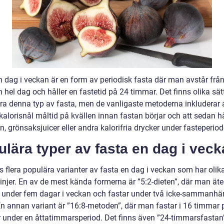
n dag i veckan är en form av periodisk fasta där man avstår från
 hel dag och håller en fastetid på 24 timmar. Det finns olika sätt
era denna typ av fasta, men de vanligaste metoderna inkluderar a
 kalorisnål måltid på kvällen innan fastan börjar och att sedan hå
ten, grönsaksjuicer eller andra kalorifria drycker under fasteperio
lära typer av fasta en dag i vec
s flera populära varianter av fasta en dag i veckan som har olika
linjer. En av de mest kända formerna är ”5:2-dieten”, där man äte
 under fem dagar i veckan och fastar under två icke-sammanh
En annan variant är ”16:8-metoden”, där man fastar i 16 timmar 
r under en åttatimmarsperiod. Det finns även ”24-timmarsfastan”