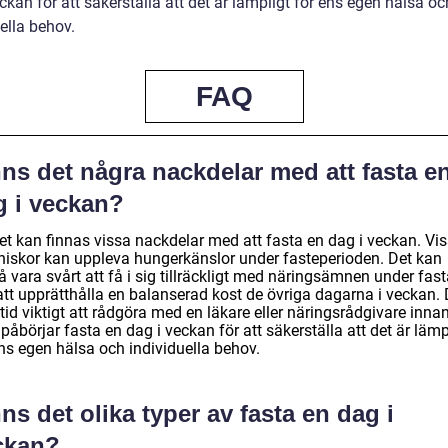
ckan för att säkerställa att det är lämpligt för ens egen hälsa oc
ella behov.
FAQ
ns det några nackdelar med att fasta e
g i veckan?
det kan finnas vissa nackdelar med att fasta en dag i veckan. Vi
iskor kan uppleva hungerkänslor under fasteperioden. Det kan
 vara svårt att få i sig tillräckligt med näringsämnen under fas
att upprätthålla en balanserad kost de övriga dagarna i veckan. 
ltid viktigt att rådgöra med en läkare eller näringsrådgivare inna
åbörjar fasta en dag i veckan för att säkerställa att det är lämp
ens egen hälsa och individuella behov.
ns det olika typer av fasta en dag i
ckan?