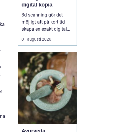
digital kopia
3d scanning gör det
möjligt att på kort tid
ika
skapa en exakt digital
kopia av nästan vad
01 augusti 2026
som helst: en liten detalj,
,
en bil, en hel byggnad
eller en hel fabrik.
Tekniken används i dag
n
inom industri, bygg,
t
fastigheter, kulturarv och
infrastruktur för at...
r
nna
Ayurveda