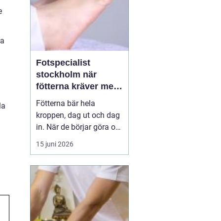
e
ja
Fotspecialist
stockholm när
fötterna kräver mer
än vanliga sulor
Fötterna bär hela
la
kroppen, dag ut och dag
in. När de börjar göra ont
påverkas mer än bara
15 juni 2026
stegen sömn, träning,
arbete och humör kan bli
lidande. Många försöker
länge med egenvård,
inlägg från sportbutiken
eller vila, men