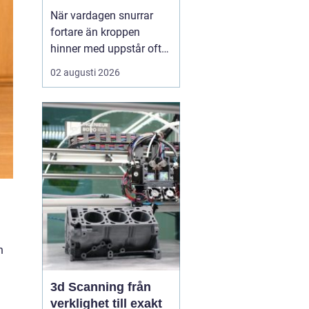
När vardagen snurrar
fortare än kroppen
hinner med uppstår ofta
spänningar, oro och
02 augusti 2026
trötthet som inte går att
vila bort på en helg.
Många börjar då söka
efter metoder som kan
skapa lugn på djupet,
inte bara i tankarna utan
också i kroppen. I den
sökn...
n
3d Scanning från
verklighet till exakt