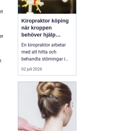
et
Kiropraktor köping
när kroppen
behöver hjälp
er
tillbaka
En kiropraktor arbetar
med att hitta och
behandla störningar i
.
kroppens leder, muskler
02 juli 2026
och nervsystem. Målet
är ofta enkelt: mindre
smärta, bättre rörlighet
och en vardag som
fungerar igen.
Kiropraktik passar
många som kämpar
med återkommande
ryggont...