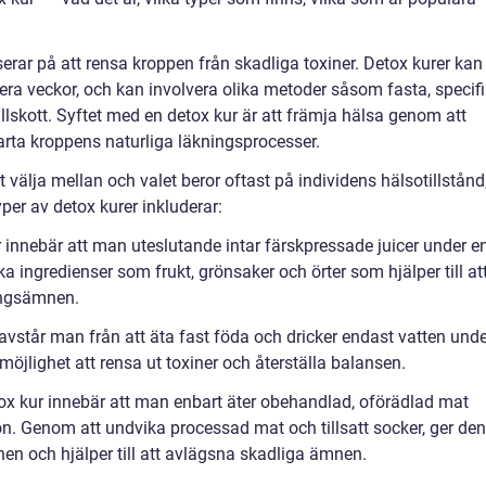
erar på att rensa kroppen från skadliga toxiner. Detox kurer kan
 flera veckor, och kan involvera olika metoder såsom fasta, specif
ttillskott. Syftet med en detox kur är att främja hälsa genom att
rta kroppens naturliga läkningsprocesser.
tt välja mellan och valet beror oftast på individens hälsotillstånd
per av detox kurer inkluderar:
 innebär att man uteslutande intar färskpressade juicer under e
ika ingredienser som frukt, grönsaker och örter som hjälper till at
ingsämnen.
avstår man från att äta fast föda och dricker endast vatten unde
möjlighet att rensa ut toxiner och återställa balansen.
ox kur innebär att man enbart äter obehandlad, oförädlad mat
rön. Genom att undvika processad mat och tillsatt socker, ger de
en och hjälper till att avlägsna skadliga ämnen.