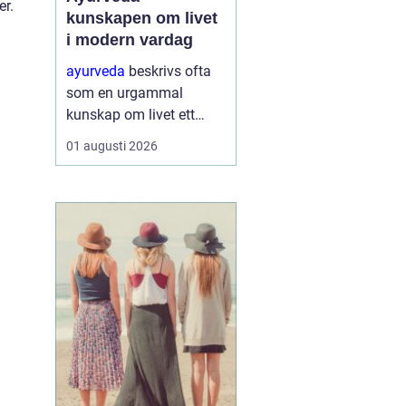
er.
kunskapen om livet
i modern vardag
ayurveda
beskrivs ofta
som en urgammal
kunskap om livet ett
praktiskt system för
01 augusti 2026
hälsa som förenar kropp,
sinne och omgivning. I
stället för att enbart
fokusera på symptom
försöker ayurvedan
förstå varf...