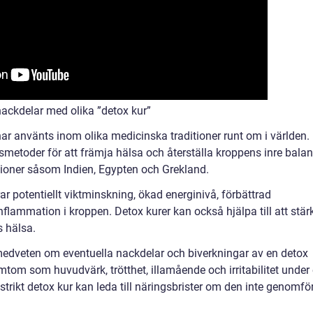
ackdelar med olika ”detox kur”
har använts inom olika medicinska traditioner runt om i världen.
etoder för att främja hälsa och återställa kroppens inre bala
sationer såsom Indien, Egypten och Grekland.
r potentiellt viktminskning, ökad energinivå, förbättrad
lammation i kroppen. Detox kurer kan också hjälpa till att stär
 hälsa.
a medveten om eventuella nackdelar och biverkningar av en detox
tom som huvudvärk, trötthet, illamående och irritabilitet under
 strikt detox kur kan leda till näringsbrister om den inte genomfö