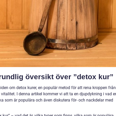
undlig översikt över ”detox kur”
den om detox kurer, en populär metod för att rena kroppen från
vitalitet. I denna artikel kommer vi att ta en djupdykning i vad e
vilka som är populära och även diskutera för- och nackdelar med
kur” – vad det är, vilka typer som finns, vilka som är populära