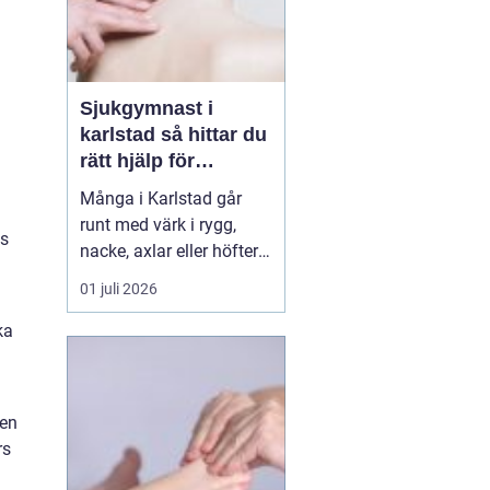
Sjukgymnast i
karlstad så hittar du
rätt hjälp för
kroppen
Många i Karlstad går
runt med värk i rygg,
ns
nacke, axlar eller höfter
utan att söka hjälp.
01 juli 2026
Andra har råkat ut för en
idrottsskada eller
ka
plötsligt fått huvudvärk
och yrsel som vägrar
släppa. En legitimerad
 en
sjukgymnast kan då
rs
göra stor skillnad.
Genom n...