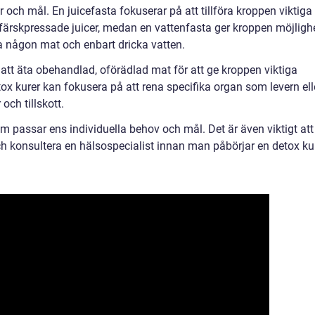
 och mål. En juicefasta fokuserar på att tillföra kroppen viktiga
rskpressade juicer, medan en vattenfasta ger kroppen möjligh
ta någon mat och enbart dricka vatten.
att äta obehandlad, oförädlad mat för att ge kroppen viktiga
ox kurer kan fokusera på att rena specifika organ som levern ell
ch tillskott.
som passar ens individuella behov och mål. Det är även viktigt att
ch konsultera en hälsospecialist innan man påbörjar en detox kur