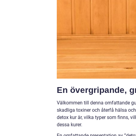
En övergripande, gr
Välkommen till denna omfattande gui
skadliga toxiner och återfå hälsa och 
detox kur är, vilka typer som finns, 
dessa kurer.
En omfattande presentation av ”detox 