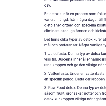
osv.
En detox kur är en process som fokus
variera i längd, från några dagar till
dietplaner, örtteer, och speciella kos
eliminera skadliga ämnen och kicksta
Det finns olika typer av detox kurer a
mål och preferenser. Några vanliga ty
1. Juicefasta: Denna typ av detox kur
viss tid. Juicerna innehåller näringsr
rena kroppen och ge den viktiga när
2. Vattenfasta: Under en vattenfasta 
en specifik period. Detta ger kroppen 
3. Raw Food-detox: Denna typ av det
såsom frukt, grönsaker, nötter och f
detox kur kroppen viktiga näringsämn