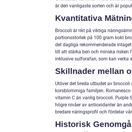
är den vanligaste sorten och är popul
Kvantitativa Mätni
Broccoli är rikt på viktiga näringsäm
portionsstorlek på 100 gram kokt broc
det dagliga rekommenderade intaget f
till att stärka ben och minska risken 
inklusive sulforafan, som kan verka 
Skillnader mellan o
Utöver det breda utbudet av broccoli 
korsblommiga familjen. Romanesco ha
vitamin C än vanlig broccoli. Purple
högre nivåer av antioxidanter än andr
bredare näringsprofil och fördelar vå
Historisk Genomgå