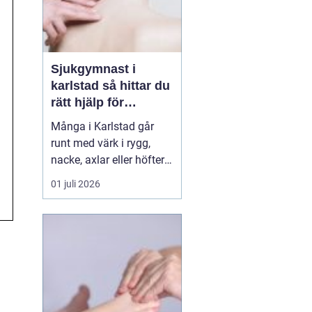
Sjukgymnast i
karlstad så hittar du
rätt hjälp för
kroppen
Många i Karlstad går
runt med värk i rygg,
nacke, axlar eller höfter
utan att söka hjälp.
01 juli 2026
Andra har råkat ut för en
idrottsskada eller
plötsligt fått huvudvärk
och yrsel som vägrar
släppa. En legitimerad
sjukgymnast kan då
göra stor skillnad.
Genom n...