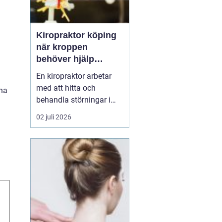
Kiropraktor köping
när kroppen
behöver hjälp
tillbaka
En kiropraktor arbetar
med att hitta och
rna
behandla störningar i
kroppens leder, muskler
02 juli 2026
och nervsystem. Målet
är ofta enkelt: mindre
smärta, bättre rörlighet
och en vardag som
fungerar igen.
Kiropraktik passar
många som kämpar
med återkommande
ryggont...