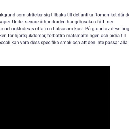
akgrund som sträcker sig tillbaka till det antika Romarriket där 
aper. Under senare århundraden har grönsaken fått mer
r och inkluderas ofta i en hälsosam kost. På grund av dess hö
en för hjärtsjukdomar, förbättra matsmältningen och bidra till
coli kan vara dess specifika smak och att den inte passar alla