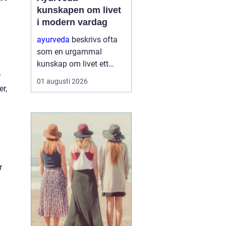
kunskapen om livet
i modern vardag
ayurveda
beskrivs ofta
som en urgammal
kunskap om livet ett
praktiskt system för
r
01 augusti 2026
hälsa som förenar kropp,
er,
sinne och omgivning. I
stället för att enbart
fokusera på symptom
försöker ayurvedan
förstå varf...
r