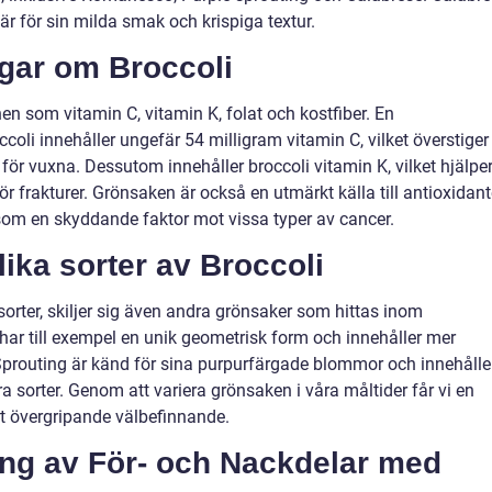
är för sin milda smak och krispiga textur.
ngar om Broccoli
nen som vitamin C, vitamin K, folat och kostfiber. En
coli innehåller ungefär 54 milligram vitamin C, vilket överstiger
ör vuxna. Dessutom innehåller broccoli vitamin K, vilket hjälpe
för frakturer. Grönsaken är också en utmärkt källa till antioxidant
som en skyddande faktor mot vissa typer av cancer.
lika sorter av Broccoli
sorter, skiljer sig även andra grönsaker som hittas inom
r till exempel en unik geometrisk form och innehåller mer
 Sprouting är känd för sina purpurfärgade blommor och innehålle
a sorter. Genom att variera grönsaken i våra måltider får vi en
rt övergripande välbefinnande.
ng av För- och Nackdelar med