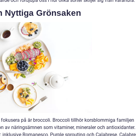
de och fördjupa oss i hur olika sorter skiljer sig från varandra.
n Nyttiga Grönsaken
fokusera på är broccoli. Broccoli tillhör korsblommiga familjen
on av näringsämnen som vitaminer, mineraler och antioxidanter.
r, inklusive Romanesco, Purple sprouting och Calabrese. Calabr