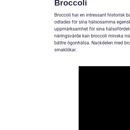
Broccoli
Broccoli har en intressant historisk b
odlades för sina hälsosamma egensk
uppmärksamhet för sina hälsofördela
näringsvärde kan broccoli minska risk
bättre ögonhälsa. Nackdelen med broc
smaklökar.