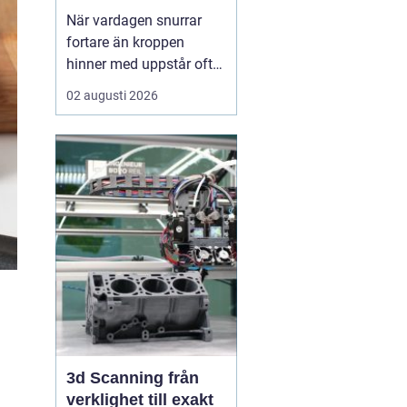
När vardagen snurrar
fortare än kroppen
hinner med uppstår ofta
spänningar, oro och
02 augusti 2026
trötthet som inte går att
vila bort på en helg.
Många börjar då söka
efter metoder som kan
skapa lugn på djupet,
inte bara i tankarna utan
också i kroppen. I den
sökn...
3d Scanning från
verklighet till exakt