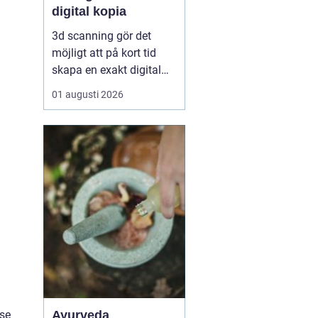
digital kopia
3d scanning gör det
möjligt att på kort tid
skapa en exakt digital
kopia av nästan vad
01 augusti 2026
som helst: en liten detalj,
en bil, en hel byggnad
eller en hel fabrik.
Tekniken används i dag
inom industri, bygg,
fastigheter, kulturarv och
infrastruktur för at...
Ayurveda
ese