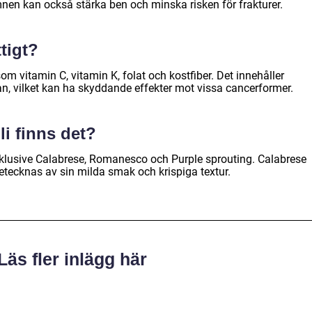
en kan också stärka ben och minska risken för frakturer.
ttigt?
om vitamin C, vitamin K, folat och kostfiber. Det innehåller
n, vilket kan ha skyddande effekter mot vissa cancerformer.
li finns det?
 inklusive Calabrese, Romanesco och Purple sprouting. Calabrese
etecknas av sin milda smak och krispiga textur.
Läs fler inlägg här