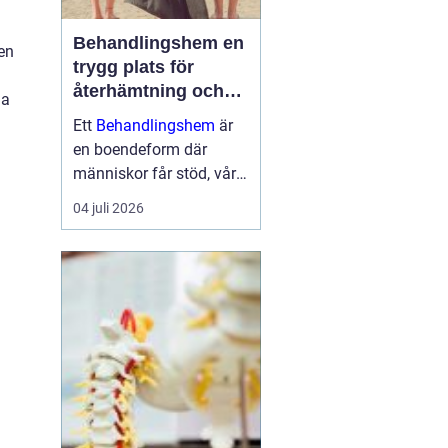
Behandlingshem en
den
trygg plats för
återhämtning och
ga
förändring
Ett
Behandlingshem
är
en boendeform där
människor får stöd, vård
och struktur under en
04 juli 2026
period i livet när det
egna nätverket eller
öppenvården inte räcker.
Målet är att skapa
trygghet, stabilitet och
förutsättni...