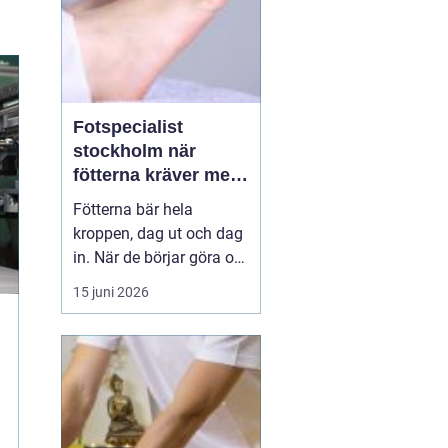
Fotspecialist
stockholm när
fötterna kräver mer
än vanliga sulor
Fötterna bär hela
kroppen, dag ut och dag
in. När de börjar göra ont
påverkas mer än bara
15 juni 2026
stegen sömn, träning,
arbete och humör kan bli
lidande. Många försöker
länge med egenvård,
inlägg från sportbutiken
eller vila, men