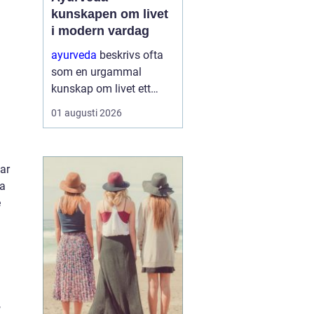
kunskapen om livet
i modern vardag
ayurveda
beskrivs ofta
som en urgammal
kunskap om livet ett
praktiskt system för
01 augusti 2026
hälsa som förenar kropp,
sinne och omgivning. I
stället för att enbart
lar
fokusera på symptom
la
försöker ayurvedan
e
förstå varf...
,