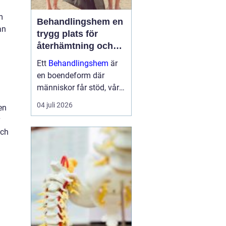
m
Behandlingshem en
an
trygg plats för
återhämtning och
förändring
Ett
Behandlingshem
är
en boendeform där
människor får stöd, vård
och struktur under en
04 juli 2026
en
period i livet när det
egna nätverket eller
och
öppenvården inte räcker.
Målet är att skapa
trygghet, stabilitet och
förutsättni...