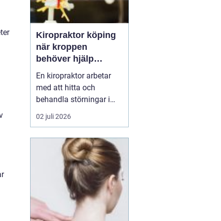
ter
Kiropraktor köping
när kroppen
behöver hjälp
tillbaka
En kiropraktor arbetar
med att hitta och
behandla störningar i
kroppens leder, muskler
v
02 juli 2026
och nervsystem. Målet
är ofta enkelt: mindre
smärta, bättre rörlighet
och en vardag som
fungerar igen.
ar
Kiropraktik passar
många som kämpar
med återkommande
ryggont...