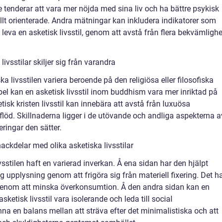
 tenderar att vara mer nöjda med sina liv och ha bättre psykisk
lt orienterade. Andra mätningar kan inkludera indikatorer som
leva en asketisk livsstil, genom att avstå från flera bekvämlighe
ivsstilar skiljer sig från varandra
 livsstilen variera beroende på den religiösa eller filosofiska
mpel kan en asketisk livsstil inom buddhism vara mer inriktad på
sk kristen livsstil kan innebära att avstå från luxuösa
flöd. Skillnaderna ligger i de utövande och andliga aspekterna a
eringar den sätter.
ackdelar med olika asketiska livsstilar
sstilen haft en varierad inverkan. Å ena sidan har den hjälpt
ig upplysning genom att frigöra sig från materiell fixering. Det h
n genom att minska överkonsumtion. Å den andra sidan kan en
asketisk livsstil vara isolerande och leda till social
inna en balans mellan att sträva efter det minimalistiska och att