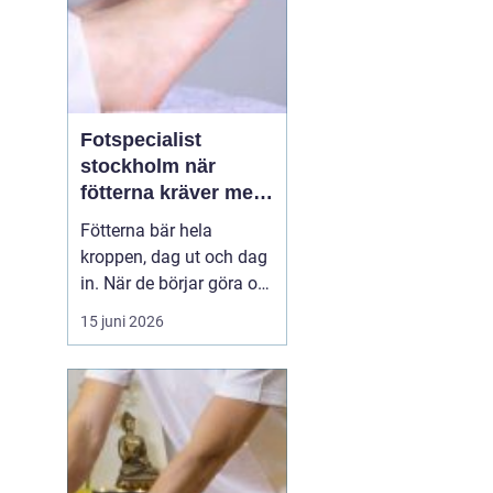
Fotspecialist
stockholm när
fötterna kräver mer
än vanliga sulor
Fötterna bär hela
kroppen, dag ut och dag
in. När de börjar göra ont
påverkas mer än bara
15 juni 2026
stegen sömn, träning,
arbete och humör kan bli
lidande. Många försöker
länge med egenvård,
inlägg från sportbutiken
eller vila, men