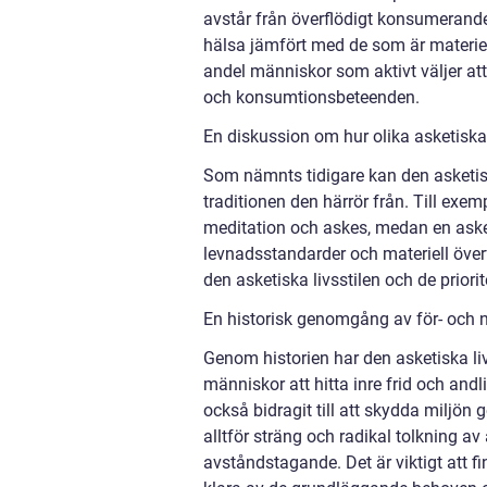
avstår från överflödigt konsumerande
hälsa jämfört med de som är materiel
andel människor som aktivt väljer att 
och konsumtionsbeteenden.
En diskussion om hur olika asketiska l
Som nämnts tidigare kan den asketiska
traditionen den härrör från. Till exe
meditation och askes, medan en asketi
levnadsstandarder och materiell över
den asketiska livsstilen och de priorit
En historisk genomgång av för- och n
Genom historien har den asketiska liv
människor att hitta inre frid och andl
också bidragit till att skydda miljö
alltför sträng och radikal tolkning av 
avståndstagande. Det är viktigt att f