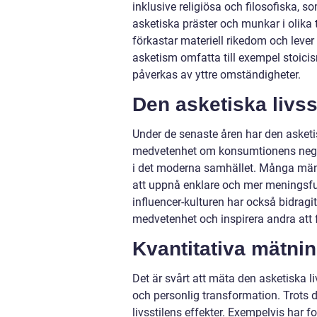
inklusive religiösa och filosofiska, 
asketiska präster och munkar i olika
förkastar materiell rikedom och lever 
asketism omfatta till exempel stoicis
påverkas av yttre omständigheter.
Den asketiska livss
Under de senaste åren har den asketi
medvetenhet om konsumtionens negati
i det moderna samhället. Många männi
att uppnå enklare och mer meningsful
influencer-kulturen har också bidragit
medvetenhet och inspirera andra att fö
Kvantitativa mätnin
Det är svårt att mäta den asketiska li
och personlig transformation. Trots d
livsstilens effekter. Exempelvis har f