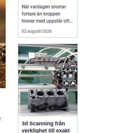
När vardagen snurrar
fortare än kroppen
hinner med uppstår ofta
spänningar, oro och
02 augusti 2026
trötthet som inte går att
vila bort på en helg.
Många börjar då söka
efter metoder som kan
skapa lugn på djupet,
inte bara i tankarna utan
också i kroppen. I den
sökn...
r
3d Scanning från
verklighet till exakt