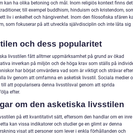
som kan ha olika betoning och mål. Inom religiös kontext finns det
 traditioner, till exempel buddhism, hinduism och kristendom, so
ett liv i enkelhet och hängivenhet. Inom den filosofiska sfären k
m, som fokuserar på att utveckla självdisciplin och inte låta sig
tilen och dess popularitet
ska livsstilen fått alltmer uppmärksamhet på grund av ökad
va inverkan på miljön och de höga krav som ställs på individ
skor har börjat omvärdera vad som är viktigt och strävar efter
la liv genom att omfamna en asketisk livsstil. Sociala medier 
 till att popularisera denna livsstilsval genom att sprida
lja efter.
gar om den asketiska livsstilen
vsstilen på ett kvantitativt sätt, eftersom den handlar om en inre
etta kan vissa indikatorer och studier ge en glimt av denna
orskning visat att personer som lever i enkla förhållanden och