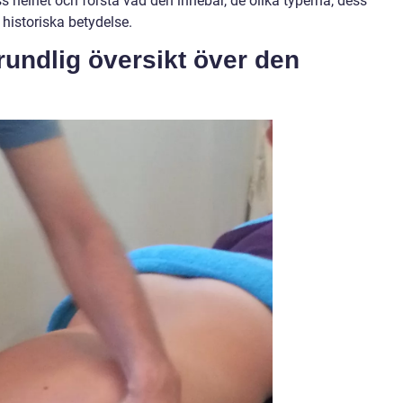
ss helhet och förstå vad den innebär, de olika typerna, dess
 historiska betydelse.
rundlig översikt över den