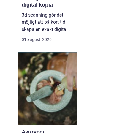
digital kopia
3d scanning gör det
möjligt att på kort tid
skapa en exakt digital
kopia av nästan vad
01 augusti 2026
som helst: en liten detalj,
en bil, en hel byggnad
eller en hel fabrik.
Tekniken används i dag
inom industri, bygg,
fastigheter, kulturarv och
infrastruktur för at...
Ayurveda