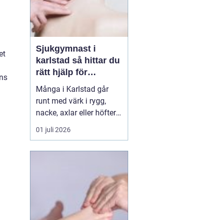
Sjukgymnast i
et
karlstad så hittar du
rätt hjälp för
ens
kroppen
Många i Karlstad går
a
runt med värk i rygg,
nacke, axlar eller höfter
utan att söka hjälp.
01 juli 2026
Andra har råkat ut för en
idrottsskada eller
plötsligt fått huvudvärk
och yrsel som vägrar
släppa. En legitimerad
sjukgymnast kan då
göra stor skillnad.
Genom n...