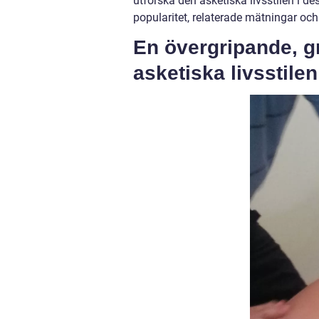
utforska den asketiska livsstilen i de
popularitet, relaterade mätningar och
En övergripande, g
asketiska livsstilen