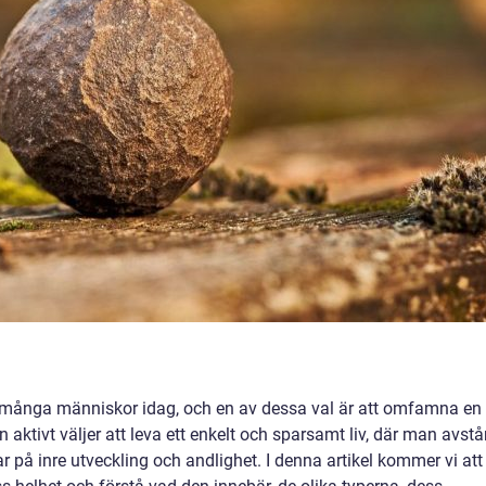
ar många människor idag, och en av dessa val är att omfamna en
n aktivt väljer att leva ett enkelt och sparsamt liv, där man avstå
r på inre utveckling och andlighet. I denna artikel kommer vi att