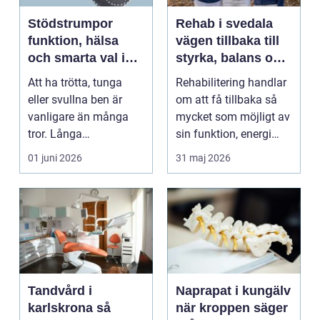
Stödstrumpor
Rehab i svedala
funktion, hälsa
vägen tillbaka till
och smarta val i
styrka, balans och
vardagen
vardag
Att ha trötta, tunga
Rehabilitering handlar
eller svullna ben är
om att få tillbaka så
vanligare än många
mycket som möjligt av
tror. Långa
sin funktion, energi
arbetsdagar på hårda
och trygghet...
01 juni 2026
31 maj 2026
golv, ...
Tandvård i
Naprapat i kungälv
karlskrona så
när kroppen säger