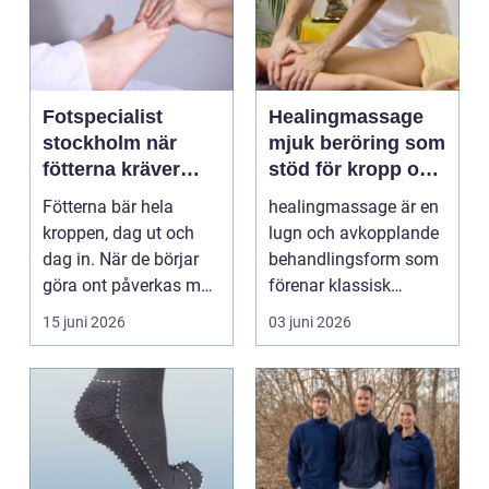
Fotspecialist
Healingmassage
stockholm när
mjuk beröring som
fötterna kräver
stöd för kropp och
mer än vanliga
själ
Fötterna bär hela
healingmassage är en
sulor
kroppen, dag ut och
lugn och avkopplande
dag in. När de börjar
behandlingsform som
göra ont påverkas mer
förenar klassisk
än bara stegen sö...
massage med
15 juni 2026
03 juni 2026
energibas...