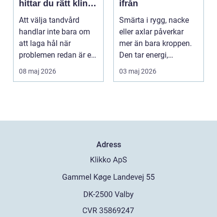
hittar du rätt klinik
ifrån
för långsiktig
Att välja tandvård
Smärta i rygg, nacke
munhälsa
handlar inte bara om
eller axlar påverkar
att laga hål när
mer än bara kroppen.
problemen redan är ett
Den tar energi,
faktum. Det handlar ...
koncentration och
08 maj 2026
03 maj 2026
lus...
Adress