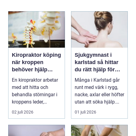
Kiropraktor köping
Sjukgymnast i
när kroppen
karlstad så hittar
behöver hjälp
du rätt hjälp för
tillbaka
kroppen
En kiropraktor arbetar
Många i Karlstad går
med att hitta och
runt med värk i rygg,
behandla störningar i
nacke, axlar eller höfter
kroppens leder,
utan att söka hjälp.
muskler och
Andra har ...
02 juli 2026
01 juli 2026
nervsyste...