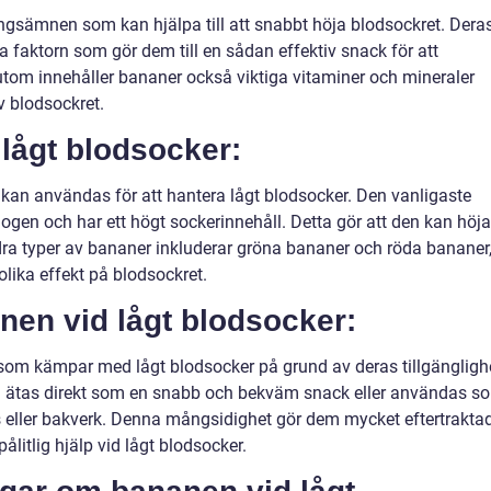
ngsämnen som kan hjälpa till att snabbt höja blodsockret. Dera
 faktorn som gör dem till en sådan effektiv snack för att
tom innehåller bananer också viktiga vitaminer och mineraler
av blodsockret.
 lågt blodsocker:
 kan användas för att hantera lågt blodsocker. Den vanligaste
gen och har ett högt sockerinnehåll. Detta gör att den kan höja
dra typer av bananer inkluderar gröna bananer och röda bananer
lika effekt på blodsockret.
nen vid lågt blodsocker:
som kämpar med lågt blodsocker på grund av deras tillgänglighe
 kan ätas direkt som en snabb och bekväm snack eller användas s
ls eller bakverk. Denna mångsidighet gör dem mycket eftertrakta
itlig hjälp vid lågt blodsocker.