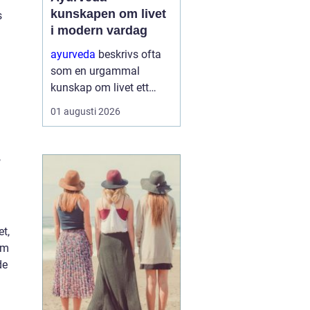
kunskapen om livet
s
i modern vardag
ayurveda
beskrivs ofta
som en urgammal
kunskap om livet ett
praktiskt system för
01 augusti 2026
hälsa som förenar kropp,
sinne och omgivning. I
stället för att enbart
,
fokusera på symptom
försöker ayurvedan
förstå varf...
t,
om
de