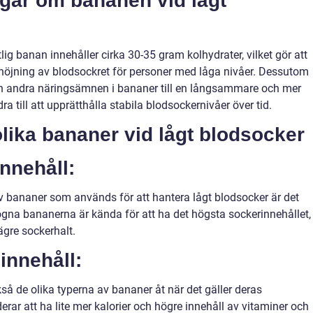
ngar om bananen vid lågt
lig banan innehåller cirka 30-35 gram kolhydrater, vilket gör att
öjning av blodsockret för personer med låga nivåer. Dessutom
och andra näringsämnen i bananer till en långsammare och mer
ra till att upprätthålla stabila blodsockernivåer över tid.
lika bananer vid lågt blodsocker
innehåll:
av bananer som används för att hantera lågt blodsocker är det
mogna bananerna är kända för att ha det högsta sockerinnehållet,
gre sockerhalt.
innehåll:
kså de olika typerna av bananer åt när det gäller deras
ar att ha lite mer kalorier och högre innehåll av vitaminer och