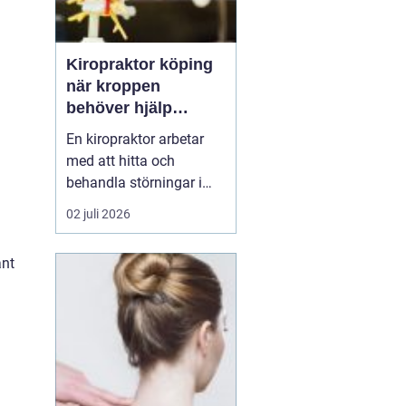
Kiropraktor köping
när kroppen
behöver hjälp
a
tillbaka
En kiropraktor arbetar
med att hitta och
behandla störningar i
kroppens leder, muskler
02 juli 2026
och nervsystem. Målet
är ofta enkelt: mindre
ant
smärta, bättre rörlighet
och en vardag som
fungerar igen.
Kiropraktik passar
många som kämpar
med återkommande
ryggont...