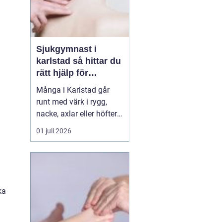
Sjukgymnast i
karlstad så hittar du
rätt hjälp för
kroppen
Många i Karlstad går
runt med värk i rygg,
nacke, axlar eller höfter
utan att söka hjälp.
01 juli 2026
Andra har råkat ut för en
idrottsskada eller
n
plötsligt fått huvudvärk
och yrsel som vägrar
släppa. En legitimerad
ka
sjukgymnast kan då
göra stor skillnad.
Genom n...