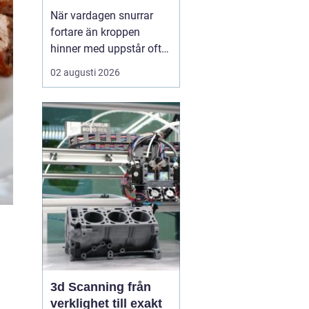
När vardagen snurrar
fortare än kroppen
hinner med uppstår ofta
spänningar, oro och
02 augusti 2026
trötthet som inte går att
vila bort på en helg.
Många börjar då söka
efter metoder som kan
skapa lugn på djupet,
inte bara i tankarna utan
också i kroppen. I den
sökn...
3d Scanning från
verklighet till exakt