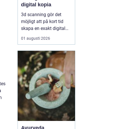
digital kopia
3d scanning gör det
möjligt att på kort tid
skapa en exakt digital
kopia av nästan vad
01 augusti 2026
som helst: en liten detalj,
en bil, en hel byggnad
eller en hel fabrik.
Tekniken används i dag
inom industri, bygg,
fastigheter, kulturarv och
infrastruktur för at...
tes
a
h
Ayurveda