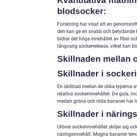
Kvantitativa mätni
blodsocker:
Forskning har visat att en genomsnitt
den kan ge en snabb och betydande h
bidrar det höga innehållet av fiber 
långvarig sockerrelease, vilket kan bid
Skillnaden mellan o
Skillnader i socker
En skillnad mellan de olika typerna 
relativa sockerinnehållet. De gula, 
medan gröna och röda bananer har lä
Skillnader i närings
Utöver sockerinnehållet skiljer sig oc
näringsinnehåll. Mogna bananer tender