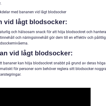
.
kdelar med bananen vid lågt blodsocker
 vid lågt blodsocker:
turlig och hälsosam snack för att höja blodsockret och hanter
innehåll och näringsinnehåll gör dem till en effektiv och pålitlig
lodsockernivåerna.
n vid lågt blodsocker:
att bananer kan höja blodsockret snabbt på grund av deras höga
ematiskt för personer som behöver reglera sitt blodsocker noggr
erstegringar.