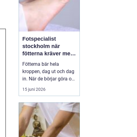
Fotspecialist
stockholm när
fötterna kräver mer
än vanliga sulor
Fötterna bär hela
kroppen, dag ut och dag
in. När de börjar göra ont
påverkas mer än bara
15 juni 2026
stegen sömn, träning,
arbete och humör kan bli
lidande. Många försöker
länge med egenvård,
inlägg från sportbutiken
eller vila, men