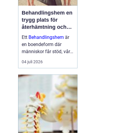
Behandlingshem en
trygg plats för
återhämtning och
förändring
Ett
Behandlingshem
är
en boendeform där
människor får stöd, vård
och struktur under en
04 juli 2026
period i livet när det
egna nätverket eller
öppenvården inte räcker.
Målet är att skapa
trygghet, stabilitet och
förutsättni...