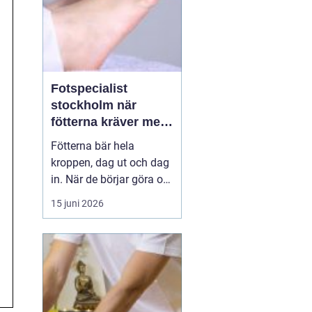
Fotspecialist
stockholm när
fötterna kräver mer
än vanliga sulor
Fötterna bär hela
kroppen, dag ut och dag
in. När de börjar göra ont
påverkas mer än bara
15 juni 2026
stegen sömn, träning,
arbete och humör kan bli
lidande. Många försöker
länge med egenvård,
inlägg från sportbutiken
eller vila, men