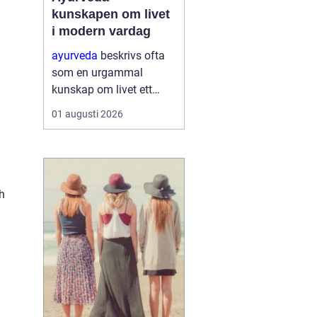
kunskapen om livet
i modern vardag
ayurveda
beskrivs ofta
som en urgammal
kunskap om livet ett
praktiskt system för
01 augusti 2026
hälsa som förenar kropp,
sinne och omgivning. I
stället för att enbart
fokusera på symptom
försöker ayurvedan
ch
förstå varf...