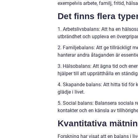
exempelvis arbete, familj, fritid, häls
Det finns flera typer
1. Arbetslivsbalans: Att ha en hälsos
utbrändhet och uppleva en övergripa
2. Familjebalans: Att ge tillräcklig
hanterar andra åtaganden är essentiel
3. Hälsobalans: Att ägna tid och ene
hjälper till att upprätthålla en ständig
4. Skapande balans: Att hitta tid för k
glädje i livet.
5. Social balans: Balansera sociala
kontakter och en känsla av tillhörighe
Kvantitativa mätnin
Forskning har visat att en balans i li