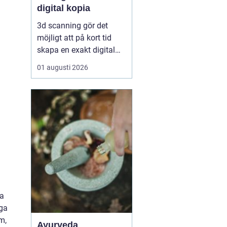
digital kopia
3d scanning gör det
möjligt att på kort tid
skapa en exakt digital
kopia av nästan vad
01 augusti 2026
som helst: en liten detalj,
en bil, en hel byggnad
eller en hel fabrik.
Tekniken används i dag
inom industri, bygg,
fastigheter, kulturarv och
infrastruktur för at...
ka
iga
m,
Ayurveda