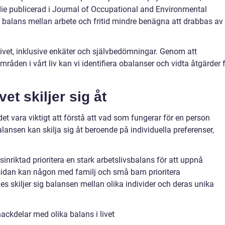
udie publicerad i Journal of Occupational and Environmental
 balans mellan arbete och fritid mindre benägna att drabbas av
i livet, inklusive enkäter och självbedömningar. Genom att
råden i vårt liv kan vi identifiera obalanser och vidta åtgärder 
vet skiljer sig åt
 det vara viktigt att förstå att vad som fungerar för en person
lansen kan skilja sig åt beroende på individuella preferenser,
nriktad prioritera en stark arbetslivsbalans för att uppnå
sidan kan någon med familj och små barn prioritera
es skiljer sig balansen mellan olika individer och deras unika
ackdelar med olika balans i livet