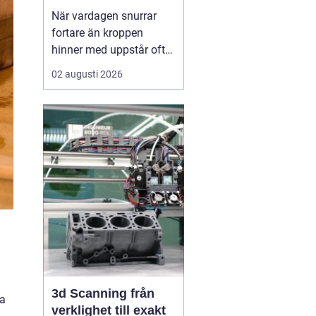
När vardagen snurrar
fortare än kroppen
hinner med uppstår ofta
spänningar, oro och
02 augusti 2026
trötthet som inte går att
vila bort på en helg.
Många börjar då söka
efter metoder som kan
skapa lugn på djupet,
inte bara i tankarna utan
också i kroppen. I den
sökn...
3d Scanning från
la
verklighet till exakt