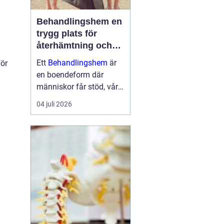
Behandlingshem en
trygg plats för
återhämtning och
förändring
Ett
Behandlingshem
är
för
en boendeform där
människor får stöd, vård
och struktur under en
04 juli 2026
period i livet när det
egna nätverket eller
öppenvården inte räcker.
Målet är att skapa
trygghet, stabilitet och
förutsättni...