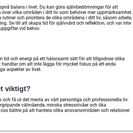
uppnå balans i livet. Du kan göra självbedömningar för att
era över vilka områden i ditt liv som behöver mer uppmärksamhet.
 rutiner och prioritera de olika områdena i ditt liv, såsom arbete,
ng. Se till att skapa tid för självvård och reflektion, och var inte
 uppgifter vid behov.
in tid och energi på ett hälsosamt sätt för att tillgodose olika
t handlar om att inte lägga för mycket fokus på ett enda
a aspekter av livet.
t viktigt?
ivas och få ut det mesta av vårt personliga och professionella liv.
 övergripande välmående, minska stressnivåer och öka
 oss bättre på att hantera olika ansvarsområden och relationer.