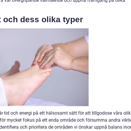
tra vår övergripande välmående och uppnå framgång på olika
t och dess olika typer
vår tid och energi på ett hälsosamt sätt för att tillgodose våra oli
a för mycket fokus på ett enda område och försumma andra vikt
tt identifiera och prioritera de områden vi önskar uppnå balans ino