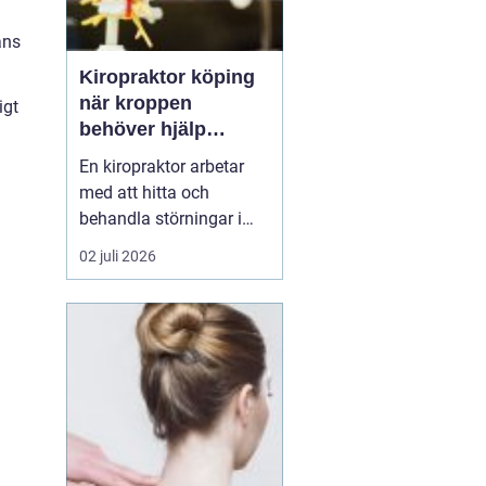
ans
Kiropraktor köping
när kroppen
igt
behöver hjälp
tillbaka
En kiropraktor arbetar
med att hitta och
behandla störningar i
kroppens leder, muskler
02 juli 2026
och nervsystem. Målet
är ofta enkelt: mindre
smärta, bättre rörlighet
och en vardag som
fungerar igen.
Kiropraktik passar
många som kämpar
med återkommande
ryggont...