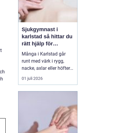
Sjukgymnast i
karlstad så hittar du
rätt hjälp för
t
kroppen
Många i Karlstad går
runt med värk i rygg,
nacke, axlar eller höfter
och
utan att söka hjälp.
ch
01 juli 2026
Andra har råkat ut för en
idrottsskada eller
plötsligt fått huvudvärk
och yrsel som vägrar
släppa. En legitimerad
sjukgymnast kan då
göra stor skillnad.
Genom n...