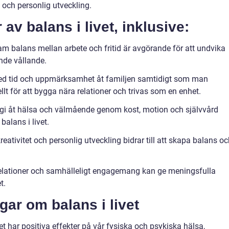
a och personlig utveckling.
 av balans i livet, inklusive:
am balans mellan arbete och fritid är avgörande för att undvika
nde vållande.
t med tid och uppmärksamhet åt familjen samtidigt som man
lt för att bygga nära relationer och trivas som en enhet.
rgi åt hälsa och välmående genom kost, motion och självvård
 balans i livet.
reativitet och personlig utveckling bidrar till att skapa balans o
 relationer och samhälleligt engagemang kan ge meningsfulla
t.
gar om balans i livet
vet har positiva effekter på vår fysiska och psykiska hälsa,